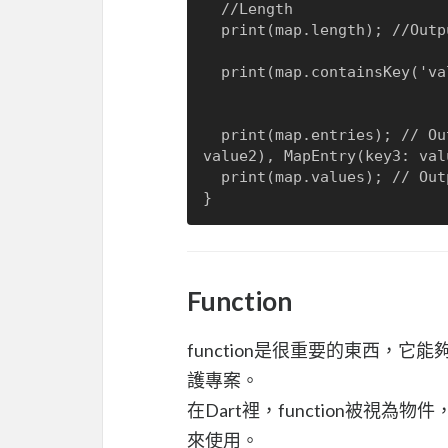
  //Length  

  print(map.length); //Output： 4

  print(map.containsKey('value1')); // Output： false

  print(map.entries); // Output： (MapEntry(key1: value1), MapEntry(key2: 
value2), MapEntry(key3: val
  print(map.values); // Output： (value1, value2, value3, value4)

Function
function是很重要的東西，它能夠
護專案。
在Dart裡，function被視為物件
來使用。