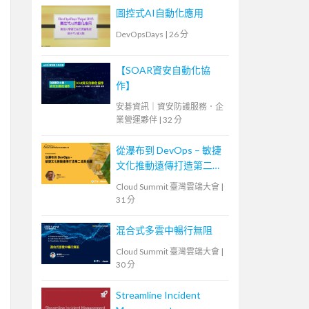
Perspective During the
圖控式AI自動化應用
Pandemic
DevOpsDays
|
26 分
【SOAR資安自動化協
作】
安碁資訊｜資安防護服務．企
業營運夥伴
|
32 分
從瀑布到 DevOps – 敏捷
文化推動遠傳打造第二成
長曲線
Cloud Summit 臺灣雲端大會
|
31 分
混合式多雲中暢行無阻
Cloud Summit 臺灣雲端大會
|
30 分
Streamline Incident