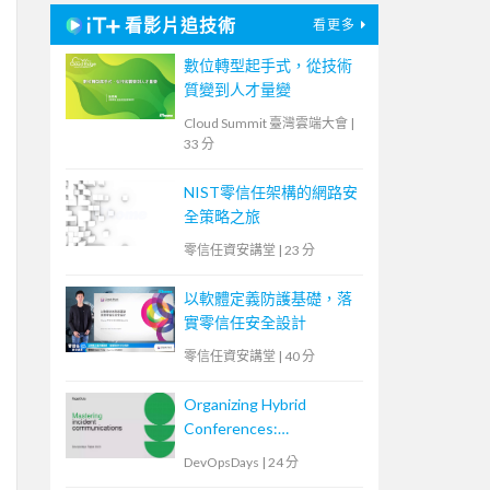
看影片追技術
看更多
數位轉型起手式，從技術
質變到人才量變
Cloud Summit 臺灣雲端大會
|
33 分
NIST零信任架構的網路安
全策略之旅
零信任資安講堂
|
23 分
以軟體定義防護基礎，落
實零信任安全設計
零信任資安講堂
|
40 分
Organizing Hybrid
Conferences:
Empowering Community
DevOpsDays
|
24 分
Events from a Technical