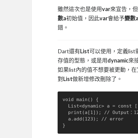
雖然這次也是使用
var
來宣告，但
數a
初始值，因此
var
會給予
變數
錯。
Dart還有
List
可以使用，定義lis
存值的型態，或是用
dynamic
來
如果list內的值不想要被更動，
對
List
做新增修改刪除了。
void main() {

  List<dynamic> a = const [1, '123', true];

  print(a[1]); // Output：123

  a.add(123); // error
