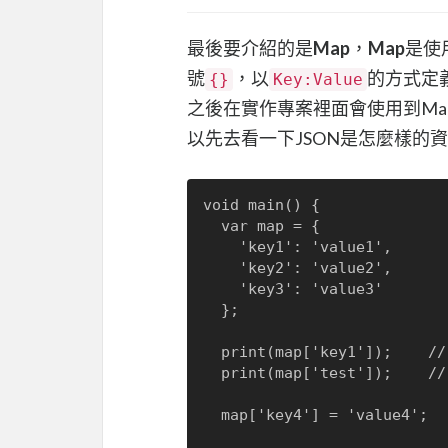
最後要介紹的是
Map
，
Map
是使
號
，以
的方式定
{}
Key:Value
之後在實作專案裡面會使用到Map來儲
以先去看一下JSON是怎麼樣的
void main() {

  var map = {

    'key1': 'value1',

    'key2': 'value2',

    'key3': 'value3'

  };

  print(map['key1']);    // Output: value1

  print(map['test']);    // Output: null

  map['key4'] = 'value4';
