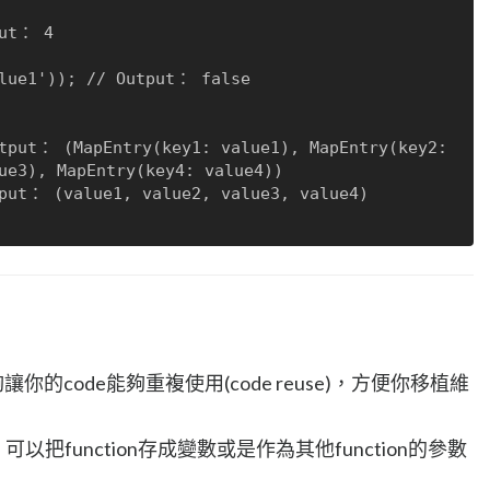
ue3), MapEntry(key4: value4))

讓你的code能夠重複使用(code reuse)，方便你移植維
，可以把function存成變數或是作為其他function的參數