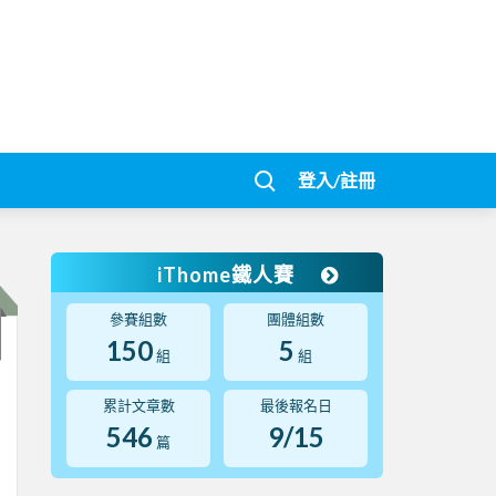
登入/註冊
iThome鐵人賽
參賽組數
團體組數
150
5
組
組
累計文章數
最後報名日
546
9/15
篇