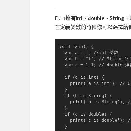
Dart擁有
int
、
double
、
String
、
在定義變數的時候你可以選擇給他
void main() {

  var a = 1; //int 整數

  var b = "1"; // String 字串

  var c = 1.1; // double 浮點數

  if (a is int) {

    print('a is int'); // Output： a is int

  }

  if (b is String) {

    print('b is String'); // Output： b is String

  }

  if (c is double) {

    print('c is double'); // Output： c is double

  }
