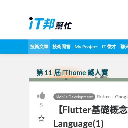
技術文章
技術問答
My Project
iT 徵才
聊
第 11 屆 iThome 鐵人賽
Flutter---
Mobile Development
5
【Flutter基礎概念
Language(1)