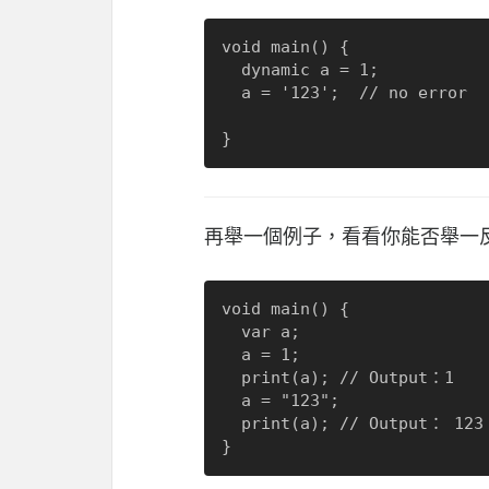
void main() {

  dynamic a = 1;

  a = '123';  // no error

再舉一個例子，看看你能否舉一
void main() {

  var a;

  a = 1;

  print(a); // Output：1

  a = "123";

  print(a); // Output： 123
