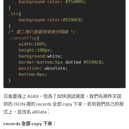
background-color
: 
#f5d005
;

.bkb
{

background-color
:
#559AC8
;

/* 第二塊只是要用來做分隔線 */
.contentTop
{

width
:
100%
;

height
:
100px
;

background
:white;

border-bottom
:
5px
 dotted 
#559AC8
;

position
: absolute;

bottom
:
0px
;  

日後要接上 AJAX，但為了加快測試速度，我們先將昨天提
供的 JSON 裡的 records 全部 copy 下來，丟到我們自己的程
式上，並改名 allData：
records 全部 copy 下來：