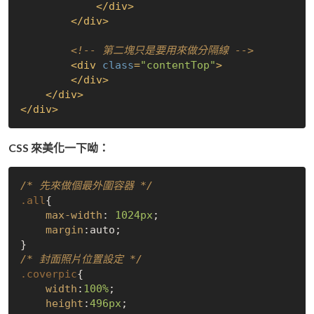
</
div
>
</
div
>
<!-- 第二塊只是要用來做分隔線 -->
<
div
class
=
"contentTop"
>
</
div
>
</
div
>
</
div
>
CSS 來美化一下呦：
/* 先來做個最外圍容器 */
.all
{

max-width
: 
1024px
;

margin
:auto;

/* 封面照片位置設定 */
.coverpic
{

width
:
100%
;

height
:
496px
;
