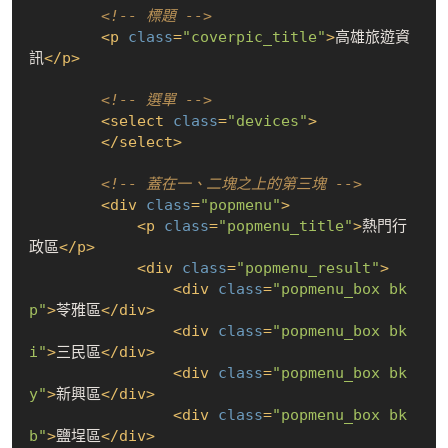
<!-- 標題 -->
<
p
class
=
"coverpic_title"
>
高雄旅遊資
訊
</
p
>
<!-- 選單 -->
<
select
class
=
"devices"
>
</
select
>
<!-- 蓋在一、二塊之上的第三塊 -->
<
div
class
=
"popmenu"
>
<
p
class
=
"popmenu_title"
>
熱門行
政區
</
p
>
<
div
class
=
"popmenu_result"
>
<
div
class
=
"popmenu_box bk
p"
>
苓雅區
</
div
>
<
div
class
=
"popmenu_box bk
i"
>
三民區
</
div
>
<
div
class
=
"popmenu_box bk
y"
>
新興區
</
div
>
<
div
class
=
"popmenu_box bk
b"
>
鹽埕區
</
div
>