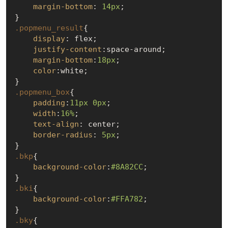
margin-bottom
: 
14px
;

.popmenu_result
{

display
: flex;

justify-content
:space-around;

margin-bottom
:
18px
;

color
:white;

.popmenu_box
{

padding
:
11px
0px
;

width
:
16%
;

text-align
: center;

border-radius
: 
5px
;

.bkp
{

background-color
:
#8A82CC
;

.bki
{

background-color
:
#FFA782
;

.bky
{
