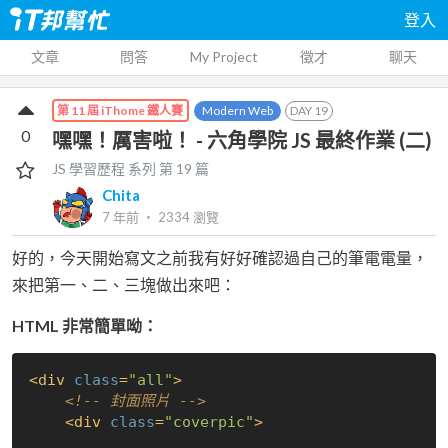
登入
文章
問答
My Project
徵才
聊天
Modern Web
DAY
19
第 11 屆 iThome 鐵人賽
0
嘿嘿！厲害啦！ - 六角學院 JS 最終作業 (二)
JS 學習歷程
系列 第
19
篇
Chita
7 年前
‧
2334
瀏覽
好的，今天開始寫文之前我有好好確認過自己的筆電電量，
來把第一、二、三塊做出來吧：
HTML 非常簡單呦：
<
div
class
=
"all"
>
<!-- 封面照片 -->
<
div
class
=
"coverpic"
>