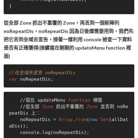
從全部 Zone 抓出不重覆的 Zone，再丟到一個新陣列
noRepeatDis，noRepeatDis 因為日後還需要用到，我們先
把它丟到全域去宣告，接著一樣利用 console 檢查一下資料
是否有正確獲得(接續寫在剛剛的 updateMenu function 裡
面)
//在全域先宣告 noRepeatDis
var
    //寫在 updateMenu 
function
 裡面

    //從全部 
Zone
 抓出不重覆的 
Zone
 並丟到 noRe
peatDis 上：

    noRepeatDis = 
Array
.
from
(
new
Set
(allDat
aDis));
