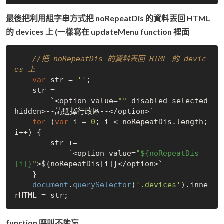
最後把利用組字串方式把 noRepeatDis 的資料丟回 HTML
的 devices 上 (一樣寫在 updateMenu function 裡面
//把 noRepeatDis 的資料丟回 HTML 的 devic
es 上
var
 str = 
''
;

    str =

        `<option value=
""
 disabled selected 
hidden>--請選擇行政區--</option>`

for
 (
var
 i = 
0
; i < noRepeatDis.length; 
i++) {

        str +=

            `<option value=
"
${noRepeatDis
[i]}
"
>${noRepeatDis[i]}</option>`

    }

document
.
querySelector
(
'.devices'
).inne
function 呼叫不能忘