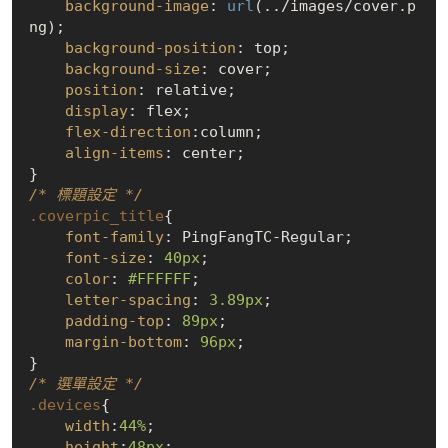
background-image
: 
url
(../images/cover.p
ng);

background-position
: top;

background-size
: cover;

position
: relative;

display
: flex;

flex-direction
:column;

align-items
: center;

/* 標題設定 */
.coverpic_title
{

font-family
: PingFangTC-Regular;

font-size
: 
40px
;

color
: 
#FFFFFF
;

letter-spacing
: 
3.89px
;

padding-top
: 
89px
;

margin-bottom
: 
96px
;

/* 選單設定 */
.devices
{

width
:
44%
; 

height
:
48px
;
