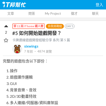
登入
文章
問答
My Project
徵才
聊天
自我挑戰組
DAY
5
第 11 屆 iThome 鐵人賽
2
#5 如何開始遊戲開發？
卡牌連線遊戲開發經驗分享
系列 第
5
篇
sixwings
7 年前
‧
4874
瀏覽
完整的遊戲包含以下部份：
操作
遊戲運作邏輯
GUI
背景音樂、音效
2D/3D動畫特效
多人連線/伺服器/資料庫架設