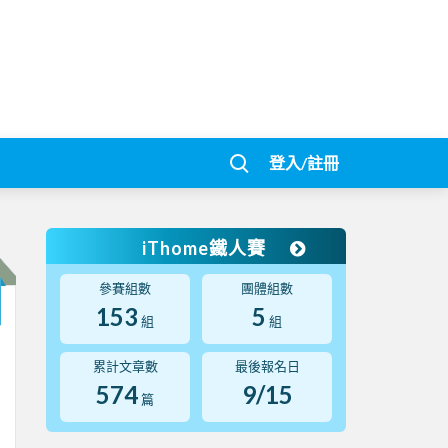
登入/註冊
iThome鐵人賽
參賽組數
團體組數
153
5
組
組
累計文章數
最後報名日
574
9/15
篇