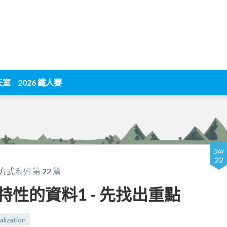
天室
2026 鐵人賽
DAY
22
方式
系列 第
22
篇
多種特性的資料1 - 先找出重點
alization