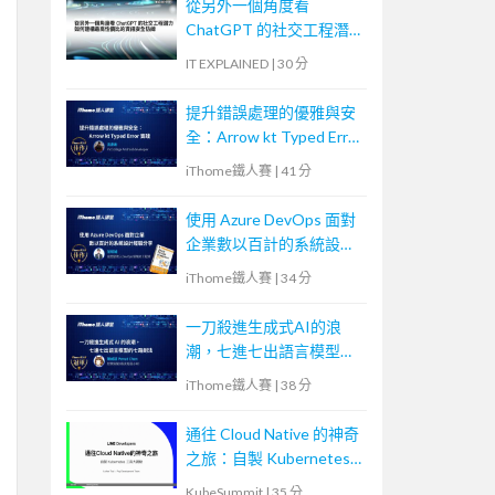
從另外一個角度看
ChatGPT 的社交工程潛
力—如何建構最高性價比
IT EXPLAINED
|
30 分
的資訊安全防線
提升錯誤處理的優雅與安
全：Arrow kt Typed Error
實踐
iThome鐵人賽
|
41 分
使用 Azure DevOps 面對
企業數以百計的系統設計
經驗分享
iThome鐵人賽
|
34 分
一刀殺進生成式AI的浪
潮，七進七出語言模型的
七路劍法
iThome鐵人賽
|
38 分
通往 Cloud Native 的神奇
之旅：自製 Kubernetes
工具大揭秘
KubeSummit
|
35 分