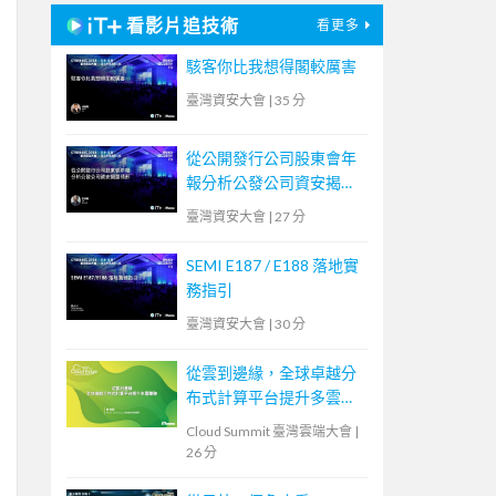
看影片追技術
看更多
駭客你比我想得閣較厲害
臺灣資安大會
|
35 分
從公開發行公司股東會年
報分析公發公司資安揭露
情形
臺灣資安大會
|
27 分
SEMI E187 / E188 落地實
務指引
臺灣資安大會
|
30 分
從雲到邊緣，全球卓越分
布式計算平台提升多雲體
驗
Cloud Summit 臺灣雲端大會
|
26 分