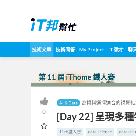
技術文章
技術問答
My Project
iT 徵才
聊
第 11 屆 iThome 鐵人賽
為資料選擇適合的視覺化
AI & Data
0
[Day 22] 呈現
11th鐵人賽
data science
data visu