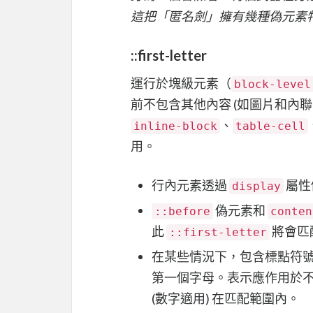
這把「匿名劍」擁有幾種偽元素
::first-letter
運行於塊級元素（
block-level
前不包含其他內容 (如圖片和內
、
inline-block
table-cell
用。
行內元素透過
屬性
display
偽元素和
::before
conten
此
將會匹
::first-letter
在某些情況下，包含標點符
第一個字母。表示應作用於不
(數字適用) 在匹配範圍內。