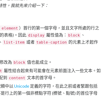
特性，我就先來介紹一下：
）首行的第一個字母，並且文字所處的行之
 element
聯的表格)。因此
屬性值為：
、
display
block
、
或者
的元素上才起作
list-item
table-caption
修改為
值也能成立。
block
屬性結合起來有可能會在元素前面注入一些文本。如
t
配到
文本的首字母。
content
號類中以
Unicode
定義的字符，在此之前或者緊跟包括
是行上的第一個非標點字符 (標號、點號) 的首位字母