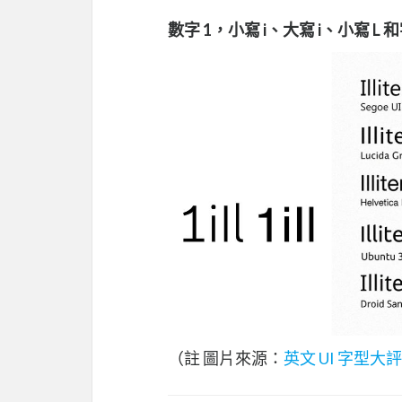
數字 1，小寫 i、大寫 i、小寫
（註 圖片來源：
英文 UI 字型