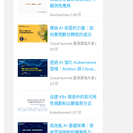
觀測性應用
DevOpsDays
|
38 分
釋放 AI 和雲的力量：如
何實現數位轉型的成功
Cloud Summit 臺灣雲端大會
|
30 分
透過 AI 強化 Kubernetes
管理：Anthos 與 Cloud
Inference API 的結合
Cloud Summit 臺灣雲端大會
|
25 分
自建 K8s 環境中的高可用
性規劃和災難復原方式
KubeSummit
|
37 分
高效能 AI 基礎架構：突
破雲端限制的擴展能力