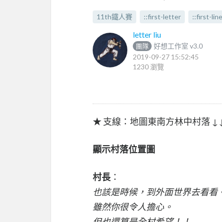
11th鐵人賽
::first-letter
::first-lin
letter liu
好想工作室 v3.0
團隊
2019-09-27 15:52:45
1230 瀏覽
★ 支線：地圖東南方林中村落 ↓
顯示村落位置圖
村長
：
也該是時候，到外面世界去看看
雖然你很令人擔心。
但也還算是全村希望！！