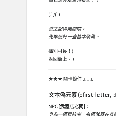
(;ﾟдﾟ)
總之記得離開前，
先準備好一些基本裝備。
揮別村長！(
返回街上。 )
★★★ 關卡條件 ↓↓↓
文本偽元素 (::first-letter, ::fi
NPC [武器店老闆]
：
身為一個冒險者，有個武器在身