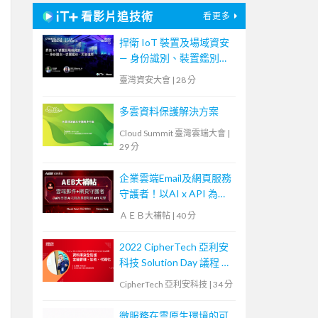
看影片追技術
看更多
捍衛 IoT 裝置及場域資安
— 身份識別、裝置鑑別、
災害還原
臺灣資安大會
|
28 分
多雲資料保護解決方案
Cloud Summit 臺灣雲端大會
|
29 分
企業雲端Email及網頁服務
守護者！以AI x API 為基
礎阻絕APT攻擊【宏碁資
ＡＥＢ大補帖
|
40 分
訊網路學堂】
2022 CipherTech 亞利安
科技 Solution Day 議程 —
資料庫安全防護，金鑰管
CipherTech 亞利安科技
|
34 分
理、加密、代碼化
微服務在雲原生環境的可