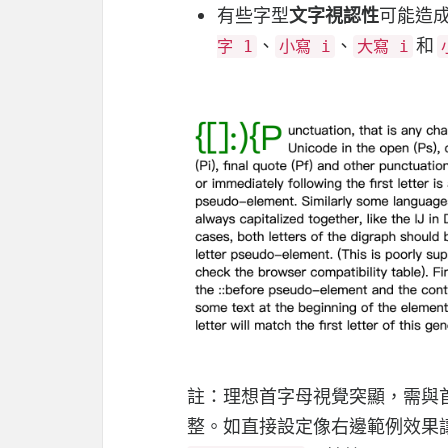
有些字型
文字視認性
可能造
、
、
和
字 1
小寫 i
大寫 i
註：理想首字母視覺突顯，需與
整。如直接設定像右邊範例效果