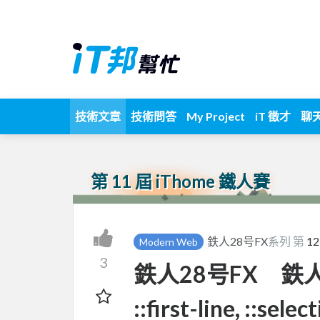
技術文章
技術問答
My Project
iT 徵才
聊
第 11 屆 iThome 鐵人賽
鉄人28号FX
系列 第
12
Modern Web
3
鉄人28号FX 鉄人12
::first-line, ::selec