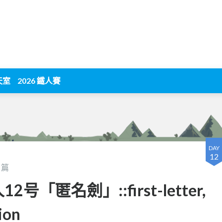
天室
2026 鐵人賽
DAY
12
篇
号「匿名劍」::first-letter,
tion