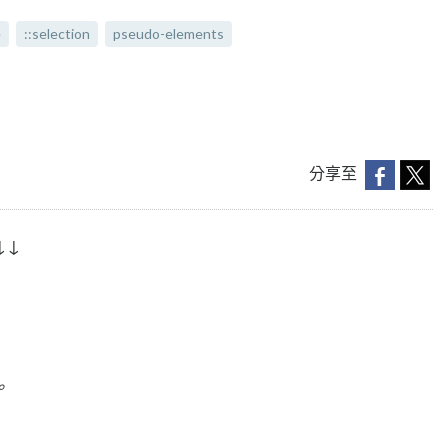
e
::selection
pseudo-elements
分享至
↓↓
。