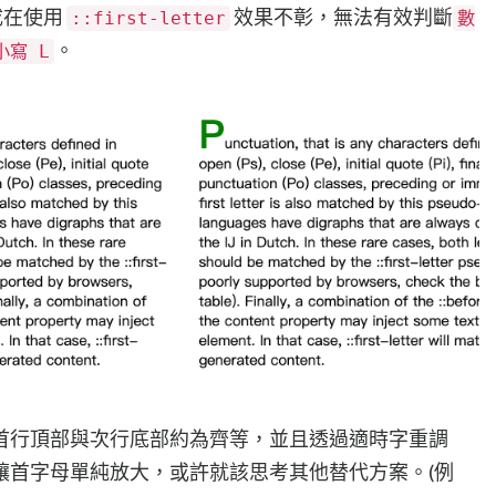
成在使用
效果不彰，無法有效判斷
::first-letter
數
。
小寫 L
首行頂部與次行底部約為齊等，並且透過適時字重調
讓首字母單純放大，或許就該思考其他替代方案。(例