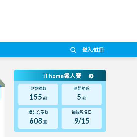
登入/註冊
iThome鐵人賽
參賽組數
團體組數
155
5
組
組
累計文章數
最後報名日
608
9/15
篇