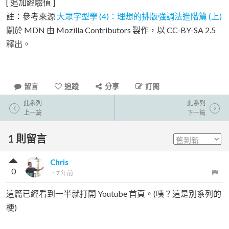
[ 追加經驗值 ]
註：參考來源
大眾字型學 (4)：理想的排版強調法進階篇 (上)
關於 MDN 由 Mozilla Contributors 製作，以 CC-BY-SA 2.5
釋出。
留言
追蹤
分享
訂閱
此系列
此系列
上一篇
下一篇
1
則留言
Chris
0
．
7 年前
這篇已經看到一半就打開 Youtube 首頁。(咦？這是別系列的
梗)