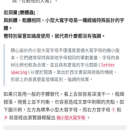
與「比較低的大寫」。
岩洞層 [變體蟲]
：
與斜體、粗體相同，小型大寫字母是一種經過特殊設計的字
體。
需特別留意如過度使用，就代表什麼都沒有強調。
精心設計的小型大寫字母不僅僅是普通大寫字母的縮小版
本。它們通常保持與其他字母相同的筆劃重量，字母的身
材比例也較為合理，並且具有更寬的字元間距 (
letter
) 以便於閱讀。是出於西文書寫與排版的傳統，
spacing
形狀上的差異更能發揮區別、強調的效果。
如果只是用一般的字體替代，看上去就容易深淺不一，粗細
錯落，視覺上並不均衡，也容易造成文章中刺眼的亮點。如
下圖示例，左方為標準小型大寫字母，而右方首字母
和
T
就是經由瀏覽器模擬出
。
P
偽小型大寫字母