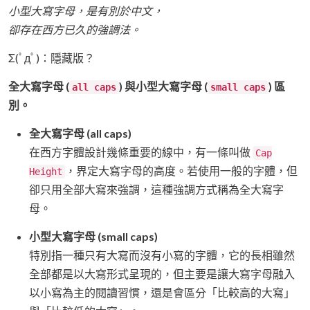
小型大寫字母，是有別於中文，
卻存在西方已久的強調法。
Σ(ﾟдﾟ)：隱藏版？
全大寫字母 (
) 與小型大寫字母 (
) 區
all caps
small caps
別。
全大寫字母 (all caps)
在西方字體設計幾條重要的線中，有一條叫做
Cap
，界定大寫字母的高度。若使用一般的字體，但
Height
卻只用全部大寫來強調，這種強調方式稱為全大寫字
母。
小型大寫字母 (small caps)
特別指一種只有大寫而沒有小寫的字體，它的長相雖然
全部都是以大寫形式呈現的，但主要是讓大寫字母融入
以小寫為主的閱讀習慣，還是會區分「比較高的大寫」