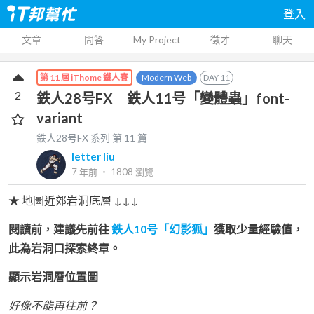
登入
文章
問答
My Project
徵才
聊天
Modern Web
DAY
11
第 11 屆 iThome 鐵人賽
2
鉄人28号FX 鉄人11号「變體蟲」font-
variant
鉄人28号FX
系列 第
11
篇
letter liu
7 年前
‧
1808
瀏覽
★ 地圖近郊岩洞底層 ↓↓↓
閱讀前，建議先前往
鉄人10号「幻影狐」
獲取少量經驗值，
此為岩洞口探索終章。
顯示岩洞層位置圖
好像不能再往前？