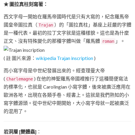
★ 圖拉真柱刻寫著：
西文字母一開始在羅馬帝國時代是只有大寫的，紀念羅馬帝
國皇帝圖拉真（
）的「圖拉真柱」基座上莊嚴的字體
Trajan
是一種代表。最初的拉丁文字就是這種樣貌。這也是為什麼
正文、沒有特殊變化的那種字體叫做「羅馬體
」。
roman
( 註 圖片來源：
wikipedia Trajan inscription
)
而小寫字母是中世紀發展出來的。經查理曼大帝
(
) 在他的神聖羅馬帝國裡推行了這種簡便寫法
Charlemagne
的標準化，也就是 Carolingian 小寫字體，後來被廣泛應用在
歐洲各地，出現在各類手卷、經書上。這就是我們熟知的小
寫字體源頭。從中世紀中期開始，大小寫字母就一起被廣泛
的混用了。
岩洞層 [變體蟲]
：