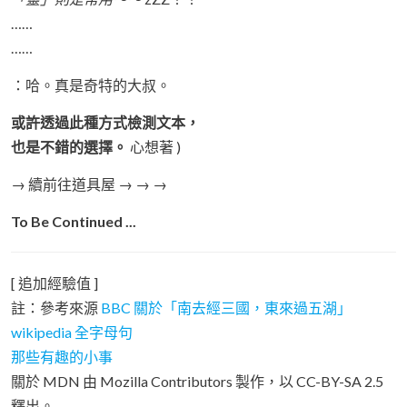
……
……
：哈。真是奇特的大叔。
或許透過此種方式檢測文本，
也是不錯的選擇。
心想著 )
→ 續前往道具屋 → → →
To Be Continued ...
[ 追加經驗值 ]
註：參考來源
BBC 關於「南去經三國，東來過五湖」
wikipedia 全字母句
那些有趣的小事
關於 MDN 由 Mozilla Contributors 製作，以 CC-BY-SA 2.5
釋出。