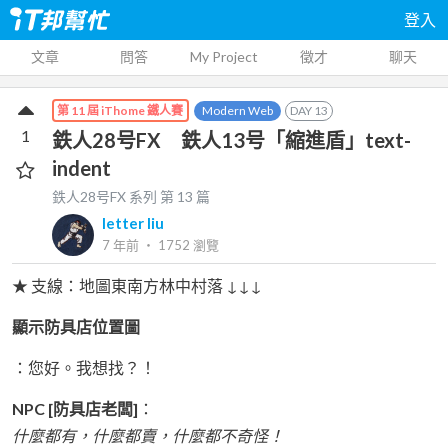
登入
文章
問答
My Project
徵才
聊天
Modern Web
DAY
13
第 11 屆 iThome 鐵人賽
1
鉄人28号FX 鉄人13号「縮進盾」text-
indent
鉄人28号FX
系列 第
13
篇
letter liu
7 年前
‧
1752
瀏覽
★ 支線：地圖東南方林中村落 ↓↓↓
顯示防具店位置圖
：您好。我想找？！
NPC [防具店老闆]
：
什麼都有，什麼都賣，什麼都不奇怪！