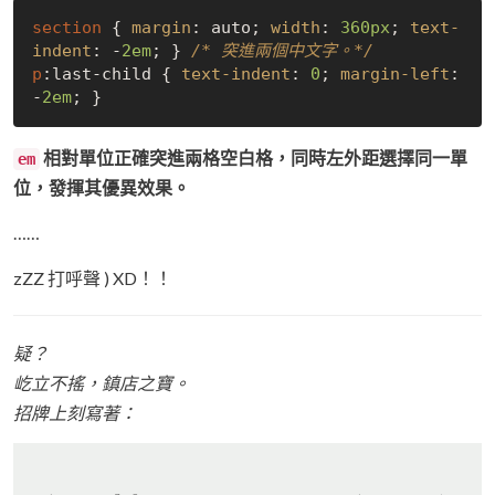
section
 { 
margin
: auto; 
width
: 
360px
; 
text-
indent
: -
2em
; } 
/* 突進兩個中文字。*/
p
:last-child
 { 
text-indent
: 
0
; 
margin-left
: 
-
2em
相對單位正確突進兩格空白格，同時左外距選擇同一單
em
位，發揮其優異效果。
……
zZZ 打呼聲 ) XD！！
疑？
屹立不搖，鎮店之寶。
招牌上刻寫著：