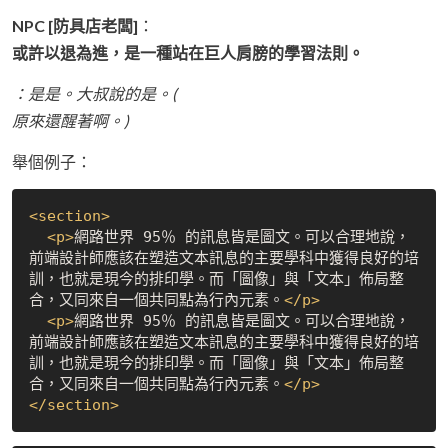
NPC [防具店老闆]
：
或許以退為進，是一種站在巨人肩膀的學習法則。
：是是。大叔說的是。(
原來還醒著啊。)
舉個例子：
<
section
>
<
p
>
網路世界 95％ 的訊息皆是圖文。可以合理地說，
前端設計師應該在塑造文本訊息的主要學科中獲得良好的培
訓，也就是現今的排印學。而「圖像」與「文本」佈局整
合，又同來自一個共同點為行內元素。
</
p
>
<
p
>
網路世界 95％ 的訊息皆是圖文。可以合理地說，
前端設計師應該在塑造文本訊息的主要學科中獲得良好的培
訓，也就是現今的排印學。而「圖像」與「文本」佈局整
合，又同來自一個共同點為行內元素。
</
p
>
</
section
>