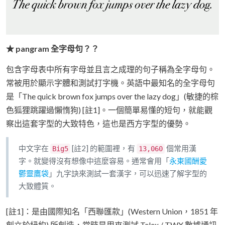
★ pangram 全字母句？？
包含字母表中所有字母並且言之成理的句子稱為全字母句。
常被用於顯示字體和測試打字機。英語中最知名的全字母句
是「The quick brown fox jumps over the lazy dog」(敏捷的棕
色狐狸跳躍過懶惰狗) [註1]。一個簡單易懂的短句，就能觀
察出這套字型的大致特色，這也是西方字型的優勢。
中文字在
[註2] 的範圍裡，有
個常用漢
Big5
13,060
字。就變得沒有想像中這麼容易。通常會用「
永東國酬愛
鬱靈鷹袋
」九字訣來測試一套漢字，可以迅速了解字型的
大致體質。
[註1]：是由國際知名「西聯匯款」(Western Union，1851 年
創立於紐約) 所創造，當時是用來測試 Telex / TWX 數據通訊