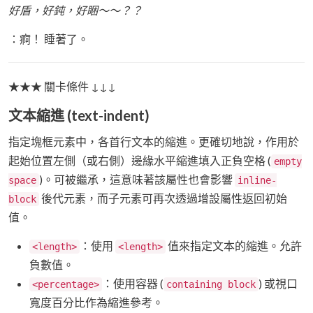
好盾，好鈍，好睏～～？？
：痾！ 睡著了。
★★★ 關卡條件 ↓↓↓
文本縮進 (text-indent)
指定塊框元素中，各首行文本的縮進。更確切地說，作用於
起始位置左側（或右側）邊緣水平縮進填入正負空格 (
empty
)。可被繼承，這意味著該屬性也會影響
space
inline-
後代元素，而子元素可再次透過增設屬性返回初始
block
值。
：使用
值來指定文本的縮進。允許
<length>
<length>
負數值。
：使用容器 (
) 或視口
<percentage>
containing block
寬度百分比作為縮進參考。