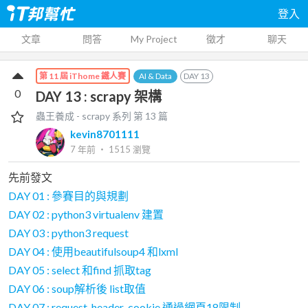
登入
文章
問答
My Project
徵才
聊天
AI & Data
DAY
13
第 11 屆 iThome 鐵人賽
0
DAY 13 : scrapy 架構
蟲王養成 - scrapy
系列 第
13
篇
kevin8701111
7 年前
‧
1515
瀏覽
先前發文
DAY 01 : 參賽目的與規劃
DAY 02 : python3 virtualenv 建置
DAY 03 : python3 request
DAY 04 : 使用beautifulsoup4 和lxml
DAY 05 : select 和find 抓取tag
DAY 06 : soup解析後 list取值
DAY 07 : request_header_cookie 通過網頁18限制