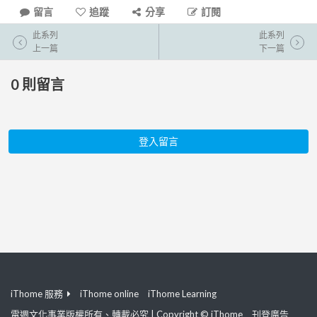
留言
追蹤
分享
訂閱
此系列
此系列
上一篇
下一篇
0
則留言
登入留言
iThome 服務
iThome online
iThome Learning
電週文化事業版權所有、轉載必究 | Copyright © iThome
刊登廣告