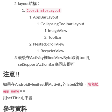
layout結構：
CoordinatorLayout
AppBarLayout
CollapsingToolbarLayout
ImageView
Toolbar
NestedScrollView
RecyclerView
最後在Activity裡findViewById取得tool用
setSupportActionBar塞回去即可
注意!!
如果在AndroidMenifest把Activity的label改掉，
會蓋掉
= =
app_name
用setTitle則不會
參考資料