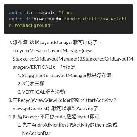
android:
clickable=
"true"
android:
foreground=
"?android:attr/selectabl
eItemBackground"
瀑布流: 透過LayoutManager就可達成了，
recyclerView.setLayoutManager(new
StaggeredGridLayoutManager(3,StaggeredGridLayoutM
anager.VERTICAL)); 一行搞定
StaggeredGridLayoutManager就是瀑布流
3代表三欄
VERTICAL垂直滾動
在RecycleView.ViewHolder的如何startActivity？
view.getContext();就可以拿到Activity了
伸縮Banner: 不用寫code, 透過layout即可
先在AndroidMenifest把Activity的theme設成
NoActionBar