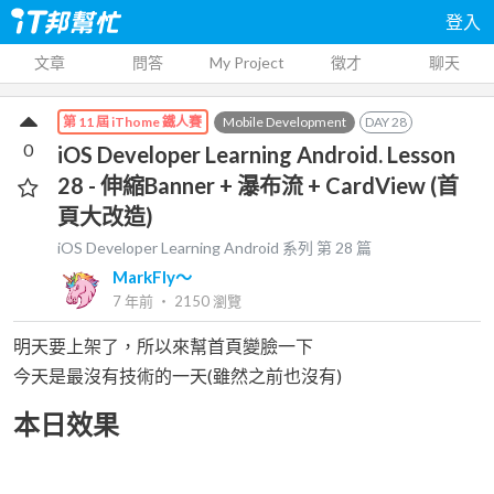
登入
文章
問答
My Project
徵才
聊天
Mobile Development
DAY
28
第 11 屆 iThome 鐵人賽
0
iOS Developer Learning Android. Lesson
28 - 伸縮Banner + 瀑布流 + CardView (首
頁大改造)
iOS Developer Learning Android
系列 第
28
篇
MarkFly～
7 年前
‧
2150
瀏覽
明天要上架了，所以來幫首頁變臉一下
今天是最沒有技術的一天(雖然之前也沒有)
本日效果