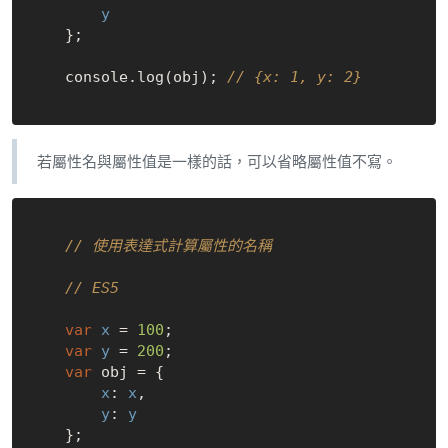
y
    };

    console.log(obj); 
// {x: 1, y: 2}
若屬性名與屬性值是一樣的話，可以省略屬性值不寫。
// 使用表達式計算屬性的名稱
// ES5
var
x
 = 
100
;

var
y
 = 
200
;

var
 obj = {

x
: 
x
,

y
: 
y
    };
