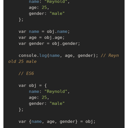
name
: 
"Reynold"
,

        age: 
25
,

        gender: 
"male"
    };

    var 
name
 = obj.
name
;

    var age = obj.age;

    var gender = obj.gender;

    console.
log
(
name
, age, gender); 
// Reyn
old 25 male
// ES6
    var obj = {

name
: 
"Reynold"
,

        age: 
25
,

        gender: 
"male"
    };

    var {
name
, age, gender} = obj;
