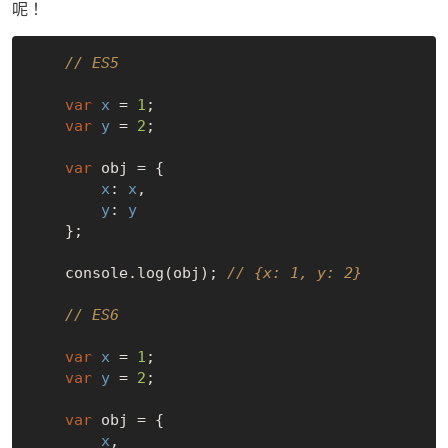
呢！
// ES5
var
x
 = 
1
;

var
y
 = 
2
;

var
 obj = {

x
: 
x
,

y
: 
y
    };

    console.log(obj); 
// {x: 1, y: 2}
// ES6
var
x
 = 
1
;

var
y
 = 
2
;

var
 obj = {

x
,
