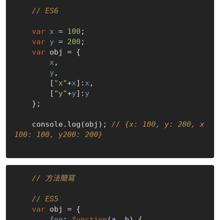
// ES6
var
x
 = 
100
;

var
y
 = 
200
;

var
 obj = {

x
,

y
,

        [
"x"
+
x
]:
x
,

        [
"y"
+
y
]:
y
    };

    console.log(obj); 
// {x: 100, y: 200, x
100: 100, y200: 200}
// 方法簡寫
// ES5
var
 obj = {

foo
: 
function
(
a, b
) 
{
