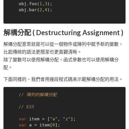
    obj.foo(
1
,
3
);

    obj.bar(
2
,
4
);

解構分配 ( Destructuring Assignment )
解構分配意思就是可以從一個物件或陣列中賦予新的變數，
比起傳統的語法更簡潔也更直觀清晰。
除了變數可以使用解構分配，函式參數也可以使用解構分
配。
下面同樣的，我們會用幾段程式碼來示範解構分配的用法。
// 陣列的解構分配
// ES5
var
 item = [
"a"
, 
"z"
];

var
 a = item[
0
];
