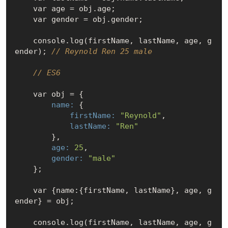
    var age = obj.age;

    var gender = obj.gender;

    console.log(firstName, lastName, age, g
ender); 
// Reynold Ren 25 male
// ES6
        name:
            firstName:
"Reynold"
            lastName:
"Ren"
        age:
25
        gender:
"male"
    };

var 
{name:{firstName, lastName}, age, g
ender} = obj;

    console.log(firstName, lastName, age, g