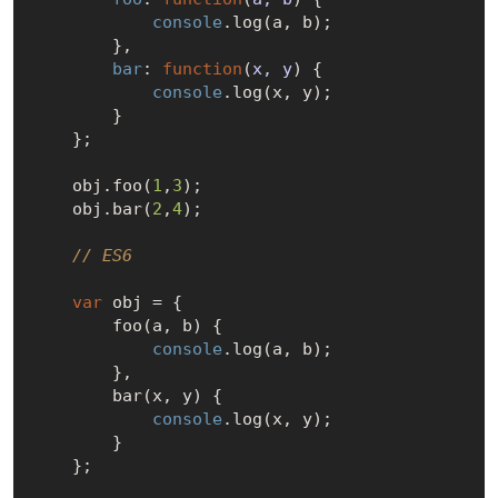
console
.log(a, b);

        },

bar
: 
function
(
x, y
) 
{

console
.log(x, y);

        }

    };

    obj.foo(
1
,
3
);

    obj.bar(
2
,
4
);

// ES6
var
 obj = {

        foo(a, b) {

console
.log(a, b);

        },

        bar(x, y) {

console
.log(x, y);

        }

    };
