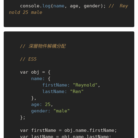
    console.
log
(
name
, age, gender); 
//  Rey
nold 25 male
// 深層物件解構分配
// ES5
        name:
            firstName:
"Reynold"
            lastName:
"Ren"
        age:
25
        gender:
"male"
    };

    var firstName = obj.name.firstName;

    var lastName = obj.name.lastName;
