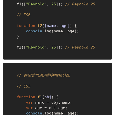
    f1([
"Reynold"
, 
25
]); 
// Reynold 25
// ES6
function
f2
(
[name, age]
) 
{

console
.log(name, age);

    }

    f2([
"Reynold"
, 
25
]); 
// Reynold 25
// 在函式內應用物件解構分配
// ES5
function
f1
(
obj
) 
{

var
 name = obj.name;

var
 age = obj.age;

console
.log(name, age);
