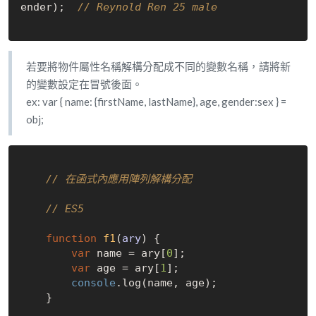
ender);  
// Reynold Ren 25 male
若要將物件屬性名稱解構分配成不同的變數名稱，請將新
的變數設定在冒號後面。
ex: var { name: {firstName, lastName}, age, gender:sex } =
obj;
// 在函式內應用陣列解構分配
// ES5
function
f1
(
ary
) 
{

var
 name = ary[
0
];

var
 age = ary[
1
];

console
.log(name, age);

    }
