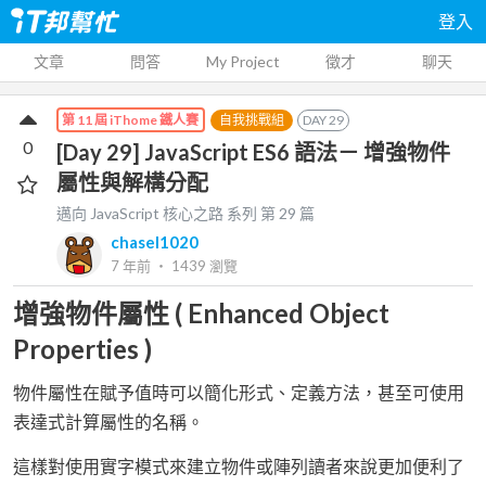
登入
文章
問答
My Project
徵才
聊天
自我挑戰組
DAY
29
第 11 屆 iThome 鐵人賽
0
[Day 29] JavaScript ES6 語法－ 增強物件
屬性與解構分配
邁向 JavaScript 核心之路
系列 第
29
篇
chasel1020
7 年前
‧
1439
瀏覽
增強物件屬性 ( Enhanced Object
Properties )
物件屬性在賦予值時可以簡化形式、定義方法，甚至可使用
表達式計算屬性的名稱。
這樣對使用實字模式來建立物件或陣列讀者來說更加便利了