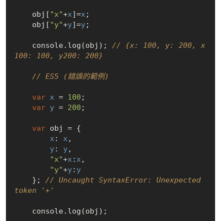
    obj[
"x"
+
x
]=
x
;

    obj[
"y"
+
y
]=
y
;

    console.log(obj); 
// {x: 100, y: 200, x
100: 100, y200: 200}
// ES5 (錯誤的範例)
var
x
 = 
100
;

var
y
 = 
200
;

var
 obj = {

x
: 
x
,

y
: 
y
,

"x"
+
x
:
x
,

"y"
+
y
:
y
    }; 
// Uncaught SyntaxError: Unexpected 
token '+'
    console.log(obj);
