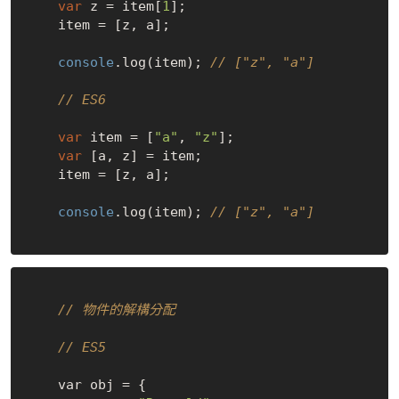
var
 z = item[
1
];

    item = [z, a];

console
.log(item); 
// ["z", "a"]
// ES6
var
 item = [
"a"
, 
"z"
];

var
 [a, z] = item;

    item = [z, a];

console
.log(item); 
// ["z", "a"]
// 物件的解構分配
// ES5
    var obj = {
