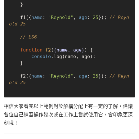
    }

    f1({
name
: 
"Reynold"
, 
age
: 
25
}); 
// Reyn
old 25
// ES6
function
f2
(
{name, age}
) 
{

console
.log(name, age);

    }

    f2({
name
: 
"Reynold"
, 
age
: 
25
}); 
// Reyn
old 25
相信大家看完以上範例對於解構分配上有一定的了解，建議
各位自己練習操作幾次或在工作上嘗試使用它，會印象更深
刻哦！