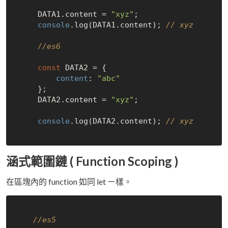
     DATA1.content = 
"xyz"
;

console
.log(DATA1.content); 
// xyz
//es6
const
 DATA2 = {

content
: 
"abc"
     };

     DATA2.content = 
"xyz"
;

console
.log(DATA2.content); 
// xyz
涵式範圍鏈 ( Function Scoping )
在區塊內的 function 如同 let ㄧ樣。
//es5