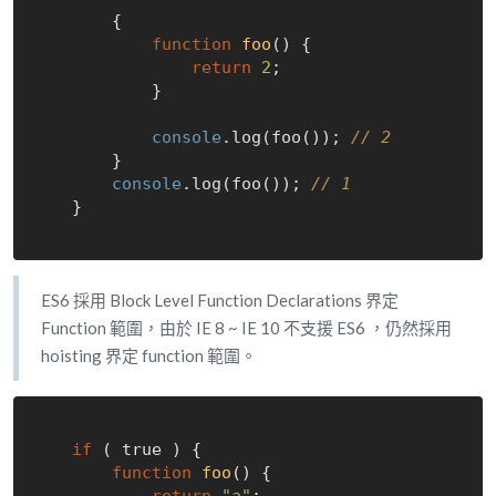
        {

function
foo
(
) 
{ 

return
2
;

            }

console
.log(foo()); 
// 2
        }

console
.log(foo()); 
// 1
    }

ES6 採用 Block Level Function Declarations 界定
Function 範圍，由於 IE 8 ~ IE 10 不支援 ES6 ，仍然採用
hoisting 界定 function 範圍。
if
 ( 
true
 ) {

function
foo
(
) 
{

return
"a"
;
