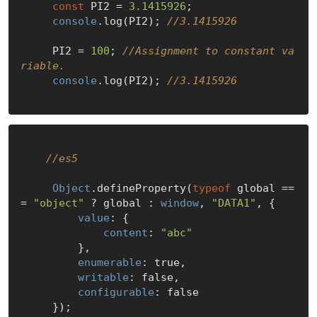
const
 PI2 = 
3.1415926
;

console
.log(PI2); 
//3.1415926
     PI2 = 
100
; 
//Assignment to constant va
riable.
console
.log(PI2); 
//3.1415926
//es5
Object
.defineProperty(
typeof
 global ==
= 
"object"
 ? global : 
window
, 
"DATA1"
, {

value
: {

content
: 
"abc"
         },

enumerable
: 
true
,

writable
: 
false
,

configurable
: 
false
     });
