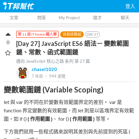
登入
文章
問答
My Project
徵才
聊天
自我挑戰組
DAY
27
第 11 屆 iThome 鐵人賽
0
[Day 27] JavaScript ES6 語法－ 變數範圍
鏈、常數、函式範圍鏈
邁向 JavaScript 核心之路
系列 第
27
篇
chasel1020
7 年前
‧
944
瀏覽
變數範圍鏈 (Variable Scoping)
let 與 var 的不同在於變數有效範圍界定的差別。 var 是
function 界定變數的有效範圍，而 let 則是以區塊界定有效範
圍，如 if ()
{ 作用範圍 }
、 for ()
{ 作用範圍 }
等等。
下方我們就用一些程式碼來說明其差別與先前提到的死區 (