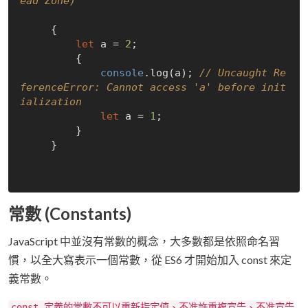
ead Zone)
     {

let
 a = 
2
;

         {

console
.log(a); 
// Uncaught Re
ferenceError: Cannot access 'a' before init
ialization
let
 a = 
1
;

         }

     }

常數 (Constants)
JavaScript 中並沒有常數的概念，大多數都是依照命名習
慣，以全大寫表示一個常數，從 ES6 才開始加入 const 來定
義常數。
const 定義的常數不可以重新指定值、不准許重複宣告、不准宣告