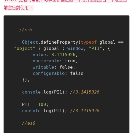
前宣告前使用。
//es5
Object
.defineProperty(
typeof
 global ==
= 
"object"
 ? global : 
window
, 
"PI1"
, {

value
: 
3.1415926
,

enumerable
: 
true
,

writable
: 
false
,

configurable
: 
false
     });

console
.log(PI1); 
//3.1415926
     PI1 = 
100
;

console
.log(PI1); 
//3.1415926
//es6