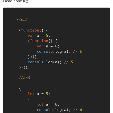
Dead Zone )吧！
//es5
     (
function
(
) 
{

var
 a = 
5
;

         (
function
(
) 
{

var
 a = 
6
;

console
.log(a); 
// 6
         })();

console
.log(a); 
// 5
     })();

//es6
     {

let
 a = 
5
;

         {

let
 a = 
6
;

console
.log(a); 
// 6