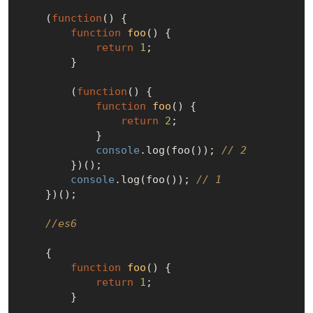
    (
function
(
) 
{

function
foo
(
) 
{ 

return
1
;

        }

        (
function
(
) 
{

function
foo
(
) 
{ 

return
2
;

            }

console
.log(foo()); 
// 2
        })();

console
.log(foo()); 
// 1
    })();

//es6
    {

function
foo
(
) 
{ 

return
1
;

        }
