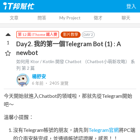
登入
文章
問答
My Project
徵才
聊天
影片教學
DAY
2
第 12 屆 iThome 鐵人賽
1
Day2. 我的第一個Telegram Bot (1) : A
newbot
如何用 Ktor / Kotlin 開發 Chatbot （Chatbot小萌新攻略）
系
列 第
2
篇
楊舒安
6 年前
‧
2405
瀏覽
今天開始就進入Chatbot的領域啦，那就先從Telegram開始
吧～
溫馨小提醒：
沒有Telegram帳號的朋友，請先到
Telegram官網
將PC端
的介面安裝完成，並通過帳號認證喔，感恩！！