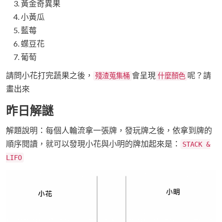
黃金奇異果
小黃瓜
藍莓
蝶豆花
葡萄
請問小花打完蔬果之後，
會呈現
呢？請
殘渣蒐集桶
什麼顏色
畫出來
昨日解謎
解題說明：每個人輪流拿一張牌，發玩牌之後，依拿到牌的
順序閱讀，就可以發現小花與小明的牌加起來是：
STACK &
LIFO