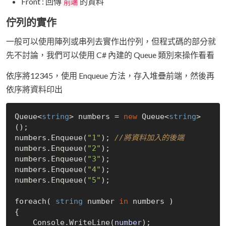
Front : 回傳
的資料
前端
佇列的實作
一般可以使用陣列或串列去實作出佇列，但程式碼的部分就
先不討論，我們可以使用 C# 內建的 Queue 類別來操作看看
依序將12345，使用 Enqueue 方法，存入堆疊前端，然後再
依序將資料印出
Queue<
string
> numbers = 
new
 Queue<
string
>
()
;

numbers.
Enqueue(
"1"
)
; 
//將資料加入的後端
numbers.
Enqueue(
"2"
)
;

numbers.
Enqueue(
"3"
)
;

numbers.
Enqueue(
"4"
)
;

numbers.
Enqueue(
"5"
)
;

foreach( 
string
 number 
in
 numbers )

{

    Console.
WriteLine(
number
)
;
