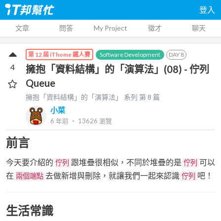
登入
文章
問答
My Project
徵才
聊天
Software Development
DAY
8
第 12 屆 iThome 鐵人賽
4
擁抱「資料結構」的「演算法」(08) - 佇列
Queue
擁抱「資料結構」的「演算法」
系列 第
8
篇
小菜
6 年前
‧
13626
瀏覽
前言
今天要介紹的
跟堆疊很相似，不同於堆疊的是
可以
佇列
佇列
在
去做新增與刪除，就讓我們一起來認識
吧！
兩個端點
佇列
生活常識