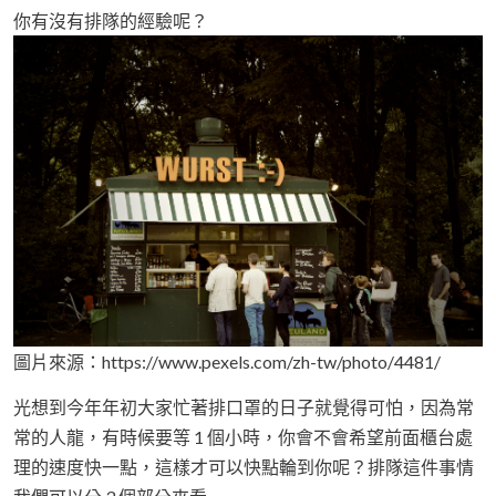
你有沒有排隊的經驗呢？
圖片來源：https://www.pexels.com/zh-tw/photo/4481/
光想到今年年初大家忙著排口罩的日子就覺得可怕，因為常
常的人龍，有時候要等 1 個小時，你會不會希望前面櫃台處
理的速度快一點，這樣才可以快點輪到你呢？排隊這件事情