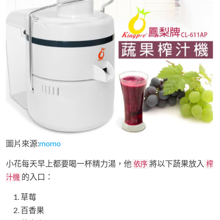
圖片來源:
momo
小花每天早上都要喝一杯精力湯，他
將以下蔬果放入
依序
榨
的入口：
汁機
草莓
百香果