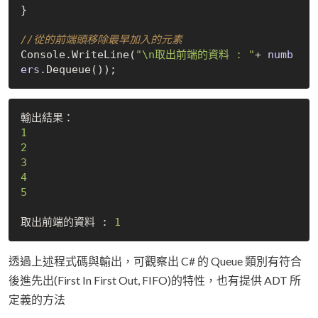
}

//從的前端頭移除最早加入的元素
Console.
WriteLine(
"\n取出前端的資料 : "
+ 
numb
ers
.Dequeue()
1
2
3
4
5
取出前端的資料 : 
1
透過上述程式碼與輸出，可觀察出 C# 的 Queue 類別有符合
後進先出(First In First Out, FIFO)的特性，也有提供 ADT 所
定義的方法