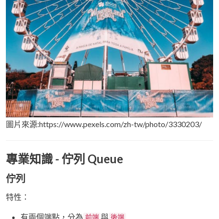
圖片來源:https://www.pexels.com/zh-tw/photo/3330203/
專業知識 - 佇列 Queue
佇列
特性：
有兩個端點，分為
與
前端
後端