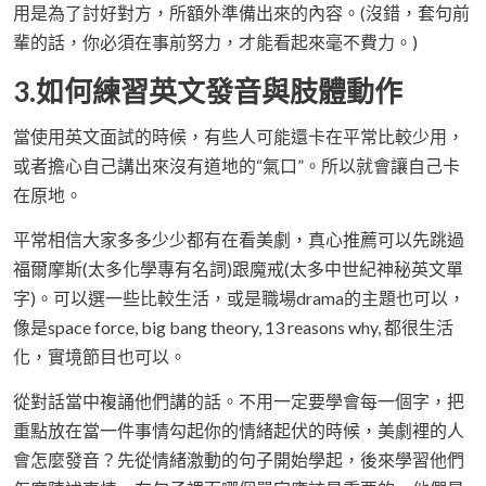
用是為了討好對方，所額外準備出來的內容。(沒錯，套句前
輩的話，你必須在事前努力，才能看起來毫不費力。)
3.如何練習英文發音與肢體動作
當使用英文面試的時候，有些人可能還卡在平常比較少用，
或者擔心自己講出來沒有道地的“氣口”。所以就會讓自己卡
在原地。
平常相信大家多多少少都有在看美劇，真心推薦可以先跳過
福爾摩斯(太多化學專有名詞)跟魔戒(太多中世紀神秘英文單
字)。可以選一些比較生活，或是職場drama的主題也可以，
像是space force, big bang theory, 13 reasons why, 都很生活
化，實境節目也可以。
從對話當中複誦他們講的話。不用一定要學會每一個字，把
重點放在當一件事情勾起你的情緒起伏的時候，美劇裡的人
會怎麼發音？先從情緒激動的句子開始學起，後來學習他們