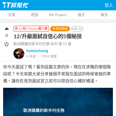
登入
文章
問答
My Project
徵才
聊天
自我挑戰組
DAY
12
第 12 屆 iThome 鐵人賽
0
12/升級面試自信心的5個秘技
歐洲碼農的新手村任務
系列 第
12
篇
bymiachang
6 年前
‧
1924
瀏覽
你今天面試了嗎？看到這篇文章的你，現在在求職的哪個階
段呢？今天來跟大家分享幾個平常我在面試的時候會做的準
備。讓你在見到面試官之前可以把自信心補好補滿。