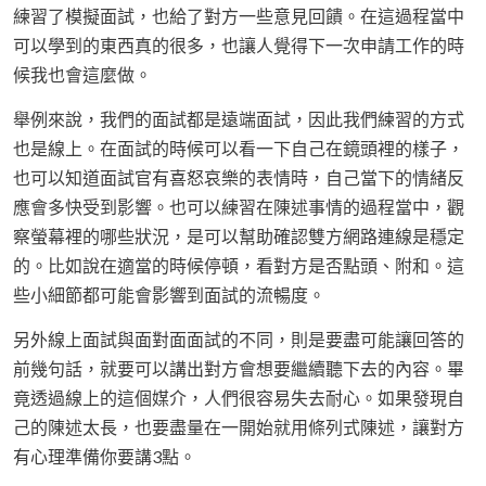
練習了模擬面試，也給了對方一些意見回饋。在這過程當中
可以學到的東西真的很多，也讓人覺得下一次申請工作的時
候我也會這麼做。
舉例來說，我們的面試都是遠端面試，因此我們練習的方式
也是線上。在面試的時候可以看一下自己在鏡頭裡的樣子，
也可以知道面試官有喜怒哀樂的表情時，自己當下的情緒反
應會多快受到影響。也可以練習在陳述事情的過程當中，觀
察螢幕裡的哪些狀況，是可以幫助確認雙方網路連線是穩定
的。比如說在適當的時候停頓，看對方是否點頭、附和。這
些小細節都可能會影響到面試的流暢度。
另外線上面試與面對面面試的不同，則是要盡可能讓回答的
前幾句話，就要可以講出對方會想要繼續聽下去的內容。畢
竟透過線上的這個媒介，人們很容易失去耐心。如果發現自
己的陳述太長，也要盡量在一開始就用條列式陳述，讓對方
有心理準備你要講3點。