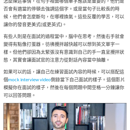
怎麼陳述事情，在句子裡面哪個單字應該是重要的，他們是
否會有適當的停頓去強調這個字。或是當句子比較長的時
候，他們會怎麼斷句，在哪裡換氣。這些反覆的學舌，可以
讓你的發音更美式(或更英式)。
有些人則是在面試的過程當中，腦中在思考，然後右手就會
變得有點像打蛋器，彷彿攪拌越快越可以想到英文單字一
樣。但他們卻因為太緊張沒有意識到自己的手一直呈攪拌狀
態，其實會讓面試官的注意力從對話內容當中抽離。
如果可以的話，讓自己在練習面試內容的時候，可以搭配這
個
mock interview video
側錄當下自己面試的樣子。這個影片
模擬你在面試的樣子，然後在每個問題中間空格一分鐘讓你
可以回答問題。