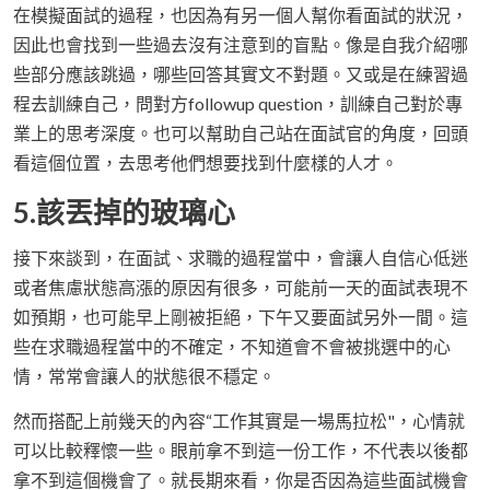
在模擬面試的過程，也因為有另一個人幫你看面試的狀況，
因此也會找到一些過去沒有注意到的盲點。像是自我介紹哪
些部分應該跳過，哪些回答其實文不對題。又或是在練習過
程去訓練自己，問對方followup question，訓練自己對於專
業上的思考深度。也可以幫助自己站在面試官的角度，回頭
看這個位置，去思考他們想要找到什麼樣的人才。
5.該丟掉的玻璃心
接下來談到，在面試、求職的過程當中，會讓人自信心低迷
或者焦慮狀態高漲的原因有很多，可能前一天的面試表現不
如預期，也可能早上剛被拒絕，下午又要面試另外一間。這
些在求職過程當中的不確定，不知道會不會被挑選中的心
情，常常會讓人的狀態很不穩定。
然而搭配上前幾天的內容“工作其實是一場馬拉松"，心情就
可以比較釋懷一些。眼前拿不到這一份工作，不代表以後都
拿不到這個機會了。就長期來看，你是否因為這些面試機會