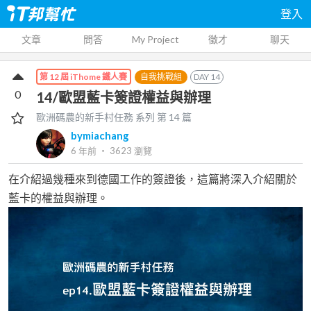
登入
文章
問答
My Project
徵才
聊天
自我挑戰組
DAY
14
第 12 屆 iThome 鐵人賽
0
14/歐盟藍卡簽證權益與辦理
歐洲碼農的新手村任務
系列 第
14
篇
bymiachang
6 年前
‧
3623
瀏覽
在介紹過幾種來到德國工作的簽證後，這篇將深入介紹關於
藍卡的權益與辦理。