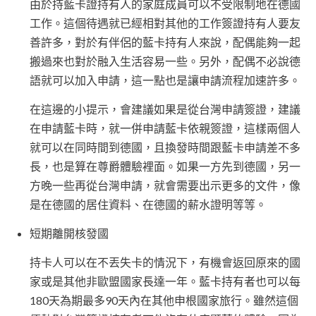
由於持藍卡證持有人的家庭成員可以不受限制地在德國
工作。這個待遇就已經相對其他的工作簽證持有人要友
善許多，對於有伴侶的藍卡持有人來說，配偶能夠一起
搬過來也對於融入生活容易一些。另外，配偶不必說德
語就可以加入申請，這一點也是讓申請流程加速許多。
在這邊的小提示，會建議如果是從台灣申請簽證，建議
在申請藍卡時，就一併申請藍卡依親簽證，這樣兩個人
就可以在同時間到德國，且換發時間跟藍卡申請差不多
長，也是算在尊爵體驗裡面。如果一方先到德國，另一
方晚一些再從台灣申請，就會需要出示更多的文件，像
是在德國的居住資料、在德國的薪水證明等等。
短期離開核發國
持卡人可以在不丟失卡的情況下，有機會返回原來的國
家或是其他非歐盟國家長達一年。藍卡持有者也可以每
180天為期最多90天內在其他申根國家旅行。雖然這個