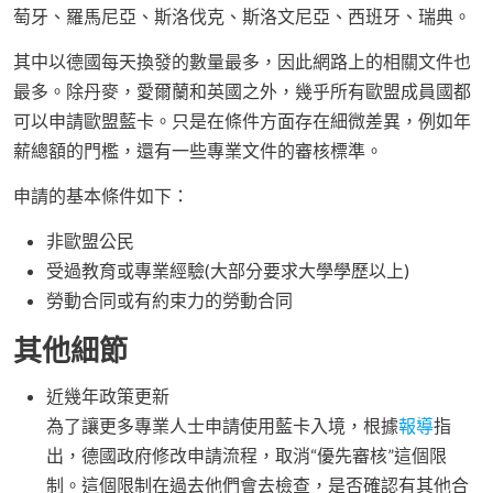
萄牙、羅馬尼亞、斯洛伐克、斯洛文尼亞、西班牙、瑞典。
其中以德國每天換發的數量最多，因此網路上的相關文件也
最多。除丹麥，愛爾蘭和英國之外，幾乎所有歐盟成員國都
可以申請歐盟藍卡。只是在條件方面存在細微差異，例如年
薪總額的門檻，還有一些專業文件的審核標準。
申請的基本條件如下：
非歐盟公民
受過教育或專業經驗(大部分要求大學學歷以上)
勞動合同或有約束力的勞動合同
其他細節
近幾年政策更新
為了讓更多專業人士申請使用藍卡入境，根據
報導
指
出，德國政府修改申請流程，取消“優先審核”這個限
制。這個限制在過去他們會去檢查，是否確認有其他合