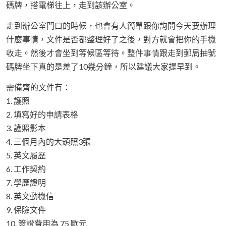
碼牌，搭電梯往上，走到該辦公室。
走到辦公室門口的時候，也會有人簡單跟你詢問今天要辦理
什麼事情，文件是否都整理好了之後，對方就會把你的手機
收走。然後才會坐到等候區等待。整件事情跟走到郵局抽號
碼牌坐下真的是差了10幾分鐘，所以建議大家提早到。
需備齊的文件有：
1. 護照
2. 填寫好的申請表格
3. 護照影本
4. 三個月內的大頭照3張
5. 英文履歷
6. 工作契約
7. 學歷證明
8. 英文動機信
9. 保險文件
10. 簽證費用為 75 歐元