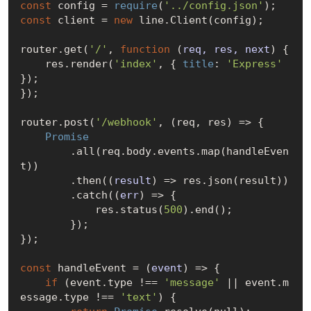
const
 config = 
require
(
'../config.json'
const
 client = 
new
 line.Client(config);

router.get(
'/'
, 
function
 (
req, res, next
) 
{

    res.render(
'index'
, { 
title
: 
'Express'
});

});

router.post(
'/webhook'
, (req, res) => {

Promise
        .all(req.body.events.map(handleEven
t))

        .then(
(
result
) =>
 res.json(result))

        .catch(
(
err
) =>
 {

            res.status(
500
).end();

        });

});

const
 handleEvent = 
(
event
) =>
 {

if
 (event.type !== 
'message'
 || event.m
essage.type !== 
'text'
) {
