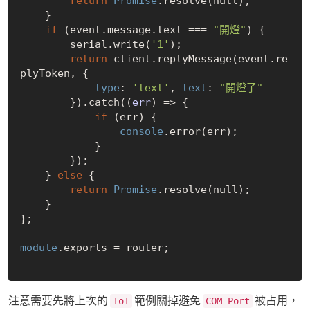
return
Promise
.resolve(
null
);

    }

if
 (event.message.text === 
"開燈"
) {

        serial.write(
'1'
);

return
 client.replyMessage(event.re
plyToken, {

type
: 
'text'
, 
text
: 
"開燈了"
        }).catch(
(
err
) =>
 {

if
 (err) {

console
.error(err);

            }

        });

    } 
else
 {

return
Promise
.resolve(
null
);

    }

};

module
.exports = router;

注意需要先將上次的
範例關掉避免
被占用，
IoT
COM Port