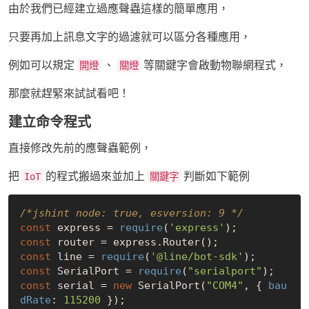
由於我們已經建立過應聲蟲這樣的簡單應用，
只要再加上訊息文字的過濾就可以區分各種應用，
例如可以規定
、
等關鍵字會啟動物聯網程式，
開燈
關燈
那麼就趕緊來試試看吧！
建立命令程式
直接修改先前的應聲蟲範例，
把
的程式搬過來並加上
判斷如下範例
IoT
關鍵字
/*jshint node: true, esversion: 9 */
const
 express = 
require
(
'express'
const
const
 line = 
require
(
'@line/bot-sdk'
const
 SerialPort = 
require
(
"serialport"
const
 serial = 
new
 SerialPort(
"COM4"
, { 
bau
dRate
: 
115200