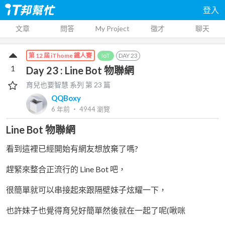
登入
文章
問答
My Project
徵才
聊天
IoT
DAY
23
第 12 屆 iThome 鐵人賽
1
Day 23 : Line Bot 物聯網
育兒也要智慧
系列 第
23
篇
QQBoxy
6 年前
‧
4944
瀏覽
Line Bot 物聯網
看到這裡已經開始有網友想放棄了嗎?
趕緊來整合正流行的 Line Bot 吧，
很簡單就可以串接起來跟隔壁妹子炫耀一下，
也許妹子也覺得育兒好簡單然後就在一起了呢(啾咪