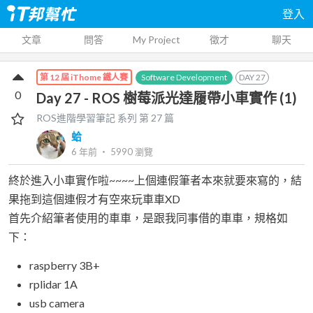
登入
文章
問答
My Project
徵才
聊天
Software Development
DAY
27
第 12 屆 iThome 鐵人賽
0
Day 27 - ROS 樹莓派光達履帶小車實作 (1)
ROS進階學習筆記
系列 第
27
篇
蛤
6 年前
‧
5990
瀏覽
終於進入小車實作啦~~~~上個連假筆者本來就要來寫的，結
果拖到這個連假才有空來玩車車XD
首先介紹筆者使用的車車，是跟我同事借的車車，規格如
下：
raspberry 3B+
rplidar 1A
usb camera