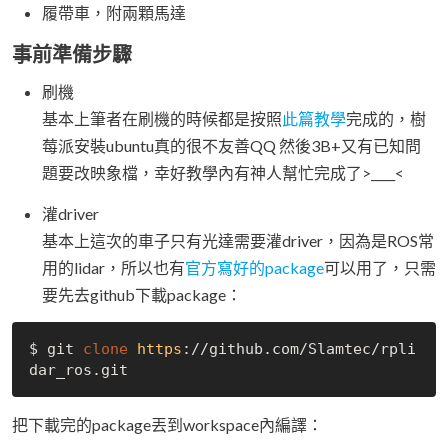
履帶車，附兩顆馬達
事前準備步驟
刷機
基本上筆者在刷機的時候都是按照
此篇教學
完成的，樹
莓派安裝ubuntu真的很不友善QQ 然後3B+又有已知問
題要改映象檔，幸好教學內有神人幫忙完成了>____<
灌driver
基本上這次的車子只有光達需要灌driver，因為是ROS常
用的lidar，所以也有
官方寫好的package
可以用了，只需
要先去github下載package：
$ git 
clone
https
://github.com/Slamtec/rpli
把下載完的package丟到workspace內編譯：