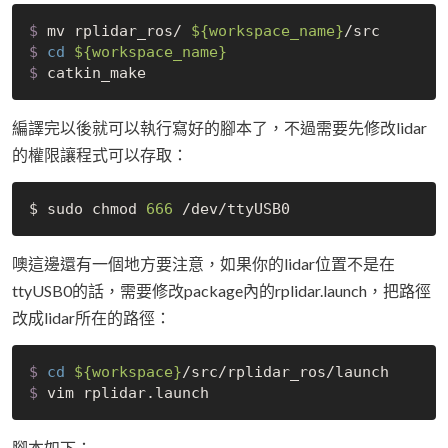
$
 mv rplidar_ros/ 
${workspace_name}
/src
$
cd
${workspace_name}
$
 catkin_make
編譯完以後就可以執行寫好的腳本了，不過需要先修改lidar
的權限讓程式可以存取：
$ sudo chmod 
666
噢這邊還有一個地方要注意，如果你的lidar位置不是在
ttyUSB0的話，需要修改package內的rplidar.launch，把路徑
改成lidar所在的路徑：
$
cd
${workspace}
/src/rplidar_ros/launch
$
 vim rplidar.launch
腳本如下：