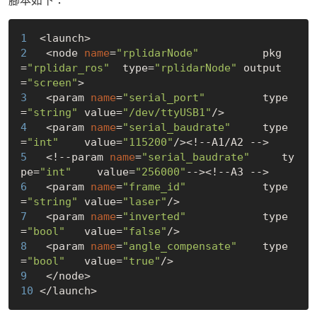
1 
2 
  <node 
name
=
"rplidarNode"
          pkg
=
"rplidar_ros"
  type=
"rplidarNode"
 output
=
"screen"
3 
  <param 
name
=
"serial_port"
         type
=
"string"
 value=
"/dev/ttyUSB1"
4 
  <param 
name
=
"serial_baudrate"
     type
=
"int"
    value=
"115200"
5 
  <!--param 
name
=
"serial_baudrate"
     ty
pe=
"int"
    value=
"256000"
6 
  <param 
name
=
"frame_id"
            type
=
"string"
 value=
"laser"
7 
  <param 
name
=
"inverted"
            type
=
"bool"
   value=
"false"
8 
  <param 
name
=
"angle_compensate"
    type
=
"bool"
   value=
"true"
9 
10 