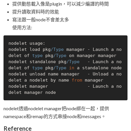
提供動態載入像是plugin，可以減少編譯的時間
提升讀取資料時的效能
寫法跟一般node不會差太多
使用方法:
nodelet usage:

nodelet load pkg
/Type 
manager - Launch a no
delet of
 type 
pkg
/Type 
on manager manager

nodelet standalone pkg
/Type 
  - Launch a no
delet of
 type 
pkg
/Type 
in
 a standalone node

nodelet unload name manager   - Unload a no
delet a nodelet by name 
from
 manager

nodelet manager               - Launch a no
nodelet透過nodelet manager把node綁在一起，提供
namespace和remap的方式串接node和messages。
Reference