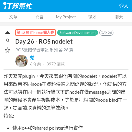
登入
文章
問答
My Project
徵才
聊天
Software Development
DAY
26
第 12 屆 iThome 鐵人賽
0
Day 26 - ROS nodelet
ROS進階學習筆記
系列 第
26
篇
蛤
6 年前
‧
3979
瀏覽
昨天寫完plugin，今天來寫跟他有關的nodelet。nodelet可以
用來改善不同node在資料傳輸之間延遲的狀況，他提供的方
法可以讓在同一個執行緒底下的node在做message之間的串
聯的時候不會產生複製成本，等於是把相關的node bind在一
起，提高讀取資料的運算效能。
特色:
使用c++的shared pointer進行實作