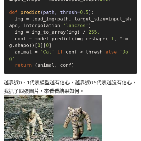
def
predict
(path, thresh=
0.5
)
:
  img = load_img(path, target_size=input_sh
ape, interpolation=
'lanczos'
)

  img = img_to_array(img) / 
255.
  conf = model.predict(img.reshape(
-1
, *im
g.shape))[
0
][
0
]

  animal = 
'Cat'
if
 conf < thresh 
else
'Do
g'
return
越靠近0、1代表模型越有信心，越靠近0.5代表越沒有信心，
我抓了四張圖片，來看看結果如何。