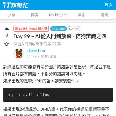
登入
文章
問答
My Project
徵才
聊天
AI & Data
DAY
29
第 12 屆 iThome 鐵人賽
0
Day 29 ~ AI從入門到放棄 - 貓狗辨識之四
AI從入門到放棄
系列 第
29
篇
atomsfear
6 年前
‧
5181
瀏覽
訓練過程中可能會有關於圖片的錯誤訊息出現，不過並不是
所有圖片都有問題，小部分的錯誤可以忽略。
如果出現的是缺少PIL的話，請安裝套件。
如果出現的錯誤是OOM的話，代表你的視訊記憶體容量不
足以滿足目前的設定，請適度調低圖片輸入的尺寸，或是小