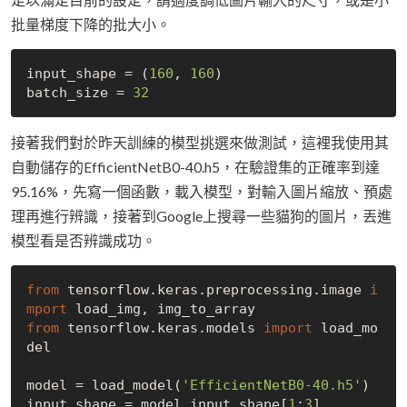
批量梯度下降的批大小。
input_shape = (
160
, 
160
)

batch_size = 
32
接著我們對於昨天訓練的模型挑選來做測試，這裡我使用其
自動儲存的EfficientNetB0-40.h5，在驗證集的正確率到達
95.16%，先寫一個函數，載入模型，對輸入圖片縮放、預處
理再進行辨識，接著到Google上搜尋一些貓狗的圖片，丟進
模型看是否辨識成功。
from
 tensorflow.keras.preprocessing.image 
i
mport
from
 tensorflow.keras.models 
import
 load_mo
del

model = load_model(
'EfficientNetB0-40.h5'
)

input_shape = model.input_shape[
1
:
3
]
