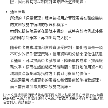
險，因此醫院可以制定計畫來降低這種風險。
通量管理
所謂的「通量管理」程序包括用於管理患者在醫療機構
的實體設施中循環的系統和程序。
案例包括住院患者在醫院中轉診，或將急診病例或外傷
病例轉診到急診，再到出院或入院。
隨著患者需求增加和實體資源受限制，優化通量是一項
不可少的操作管理策略。使用資料和分析來優化住院患
者通量，可以提高患者就診量、降低單位成本、提高服
務水準，從而在諸如縮短等待時間、更好地使用資本和
增加資產報酬率等指標方面看到可衡量的價值。
提高通量可以讓更多的患者在每個醫療設施接受護理，
而不需要增加昂貴的新設施或病床。
註:本文是搜尋數個網站及各種不同來源之結果,著重在學習,有些內容
已難辦別出處,我會儘可能列入出處,若有疏忽或出處不可考,請聯絡我,
我會列入, 尚請見諒。