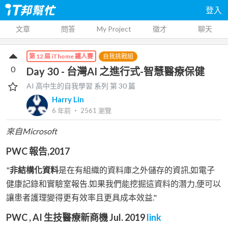
登入
文章
問答
My Project
徵才
聊天
自我挑戰組
第 12 屆 iThome 鐵人賽
0
Day 30 - 台灣AI 之進行式-智慧醫療保健
AI 高中生的自我學習
系列 第
30
篇
Harry Lin
6 年前
‧
2561
瀏覽
來自Microsoft
PWC 報告,2017
"
非結構化資料
是在有組織的資料庫之外儲存的資訊,如電子
健康記錄和實驗室報告.如果我們能挖掘這資料的潛力,便可以
讓患者護理變得更有效率且更具成本效益."
PWC , AI 生技醫療新商機 Jul. 2019
link