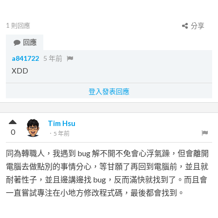
1
則回應
分享
回應
a841722
5 年前
XDD
登入發表回應
Tim Hsu
0
．
5 年前
同為轉職人，我遇到 bug 解不開不免會心浮氣躁，但會離開
電腦去做點別的事情分心，等甘願了再回到電腦前，並且就
耐著性子，並且邊講邊找 bug，反而滿快就找到了。而且會
一直嘗試專注在小地方修改程式碼，最後都會找到。