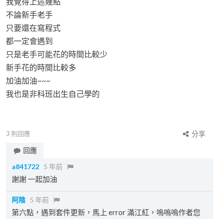
我覺得上述幾點
不論新手老手
只要還在寫程式
都一定會遇到
只是老手可能花的時間比較少
新手花的時間比較多
加油加油~~~
我也是非科班出生自己學的
3
則回應
分享
回應
a841722
5 年前
謝謝 一起加油
阿陰
5 年前
第六點，遇到套件更新，馬上 error 滿江紅，嗚嗚嗚作者您