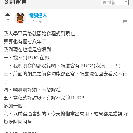
3
則留言
電腦達人
0
．
5 年前
我大學畢業後就開始寫程式到現在
算算也有個七八年了
我到現在也還是會遇到
一、找不到 BUG 在哪
二、我明明寫的都沒錯啊，怎麼會有 BUG? (崩潰！！！)
三、前面的網頁之前寫功能都正常，怎麼現在回去看又不行
了
四、啊啊啊好煩，不想解啦
五、寫程式好討厭，有解不完的 BUG!!!
多加一個~
六、以前寫過會動的，今天偷懶拿出來用，結果都是錯誤 好
煩呀阿阿阿阿