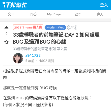
登入
文章
問答
My Project
徵才
聊天
Modern Web
DAY
2
2021 iThome 鐵人賽
2
33歲轉職者的前端筆記-DAY 2 如何處理
BUG 及遇到 BUG 的心態
33歲轉職者的前端筆記
系列 第
2
篇
a841722
5 年前
‧
4602
瀏覽
相信很多程式開發者在開發專案的時候一定會遇到同樣的問
題
那就是一定會碰到有 BUG 時候
在遇到 BUG 的時候通常會有以下幾種心態及狀況：
(每個人狀況不同，僅限參考)