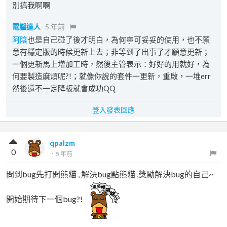
別搞我啊啊
電腦達人
5 年前
阿陰
也是自己碰了後才明白，為何寧可妥妥的使用，也不願
意有穩定版的時候更新上去；非等到了出事了才願意更新；
一個更新馬上增加工時，然後主管表示：好好的用就好，為
何要製造麻煩呢?!；就像你說的套件一更新，重啟，一堆err
然後還不一定降板就會成功QQ
登入發表回應
qpalzm
0
．
5 年前
問到bug先打開熊貓 , 解決bug點熊貓 ,獎勵解決bug的自己~
開始期待下一個bug?!