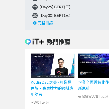
[Day29] BERT(二)
29
[Day30] BERT(三)
30
完整目錄
熱門推薦
Kotlin DSL 之美 - 打造易
企業全面數位化
理解、高表達力的領域專
新思維
用語言
臺灣資安大會
|
32 分
MWC
|
24 分