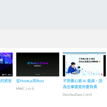
後的資安
從Node.js到Rust
不用擔心被 AI 裁員，因
為出事還是你要負責
MWC
|
35 分
DevOpsDays
|
38 分