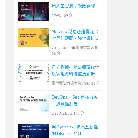
用人工智慧助軟體開發
MWC
|
69 分
NetApp 幫助您建構混合
雲最佳藍圖，強化資料管
理
Cloud Summit 臺灣雲端大會
|
28 分
日立數據推動醫療現代化
以實現資料價值及創新
臺灣醫院資訊主管會議
|
31 分
DevOps + Sec 是強力援
手還是搗亂者
DevOpsDays
|
42 分
用 Python 打造高互動性
的 Discord BOT