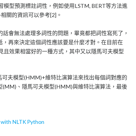
深度學習模型預測標註詞性，例如使用LSTM, BERT等方法進
相關的資訊可以參考[2]。
的方法的話會無法處理多詞性的問題，畢竟都把詞性寫死了，
話，再來決定這個詞性應該要是什麼才對。在目前在
ic 是最常見且效果相當好的一種方式，其中又以隱馬可夫模型
馬可夫模型(HMM)+維特比演算法來找出每個詞對應的
(MM)、隱馬可夫模型(HMM)與維特比演算法，最後
g with NLTK Python