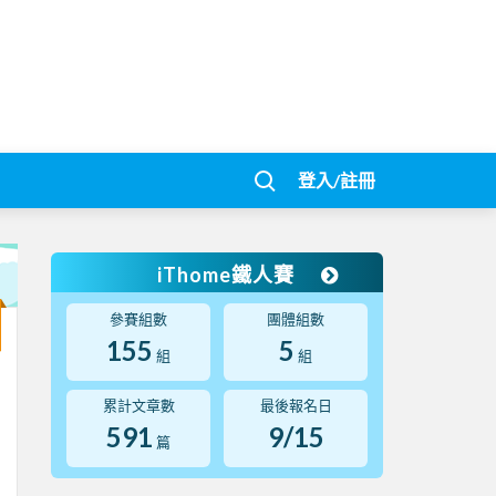
登入/註冊
iThome鐵人賽
參賽組數
團體組數
155
5
組
組
累計文章數
最後報名日
591
9/15
篇