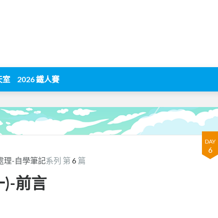
天室
2026 鐵人賽
DAY
6
處理-自學筆記
系列 第
6
篇
一)-前言