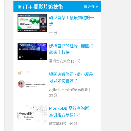
看影片追技術
看更多
轉型智慧工廠最關鍵的一
步
22 分
建構自己的紅隊 - 開圖打
起來比較快
臺灣資安大會
|
24 分
邊開火邊修正 - 最小產品
可以如何嘗試？
Agile Summit 敏捷高峰會
|
23 分
MongoDB 高效查詢術，
索引組合最佳化！
歐立威科技
|
49 分