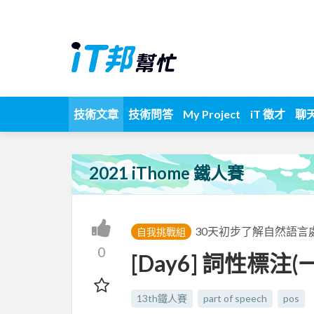
技術文章
技術問答
My Project
iT 徵才
聊
2021 iThome 鐵人賽
30天初步了解自然語言
自我挑戰組
0
[Day6] 詞性標注(
13th鐵人賽
part of speech
pos