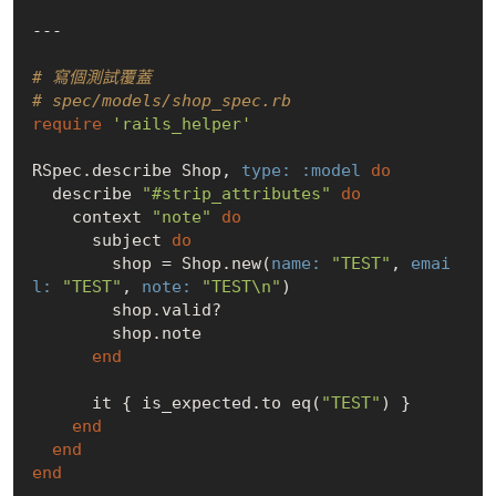
---

# 寫個測試覆蓋
# spec/models/shop_spec.rb
require
'rails_helper'
RSpec.describe Shop, 
type:
:model
do
  describe 
"#strip_attributes"
do
    context 
"note"
do
      subject 
do
        shop = Shop.new(
name:
"TEST"
, 
emai
l:
"TEST"
, 
note:
"TEST\n"
)

        shop.valid?

        shop.note

end
      it { is_expected.to eq(
"TEST"
) }

end
end
end