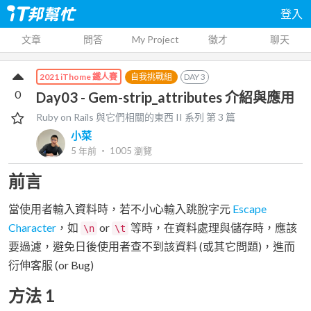
登入
文章
問答
My Project
徵才
聊天
自我挑戰組
DAY
3
2021 iThome 鐵人賽
0
Day03 - Gem-strip_attributes 介紹與應用
Ruby on Rails 與它們相關的東西 II
系列 第
3
篇
小菜
5 年前
‧
1005
瀏覽
前言
當使用者輸入資料時，若不小心輸入跳脫字元
Escape
Character
，如
or
等時，在資料處理與儲存時，應該
\n
\t
要過濾，避免日後使用者查不到該資料 (或其它問題)，進而
衍伸客服 (or Bug)
方法 1