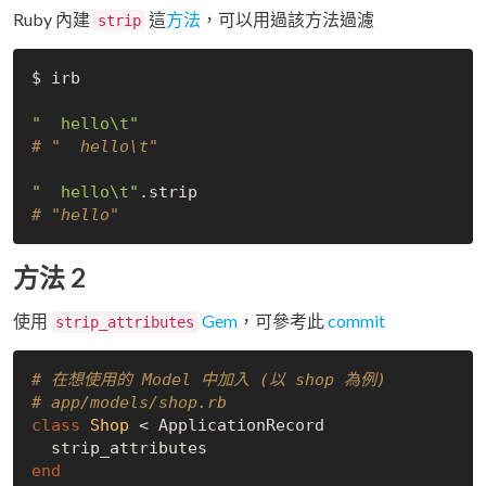
Ruby 內建
這
方法
，可以用過該方法過濾
strip
$ irb

"  hello\t"
# "  hello\t"
"  hello\t"
# "hello"
方法 2
使用
Gem
，可參考此
commit
strip_attributes
# 在想使用的 Model 中加入 (以 shop 為例)
# app/models/shop.rb
class
Shop
 < ApplicationRecord
end