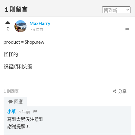
1
則留言
MaxHarry
0
．
5 年前
product = Shop.new
怪怪的
祝福順利完賽
1
則回應
分享
回應
小菜
5 年前
寫到太累沒注意到
謝謝提醒!!!