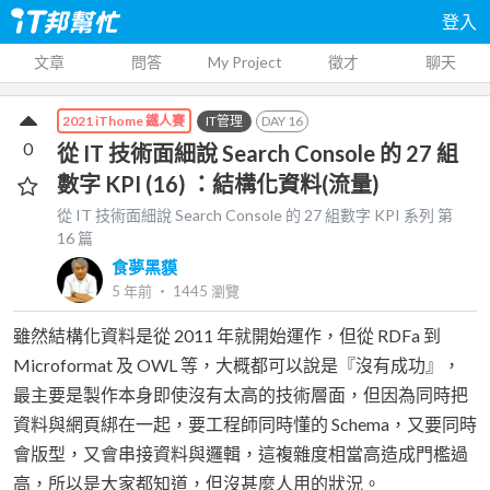
登入
文章
問答
My Project
徵才
聊天
IT管理
DAY
16
2021 iThome 鐵人賽
0
從 IT 技術面細說 Search Console 的 27 組
數字 KPI (16) ：結構化資料(流量)
從 IT 技術面細說 Search Console 的 27 組數字 KPI
系列 第
16
篇
食夢黑貘
5 年前
‧
1445
瀏覽
雖然結構化資料是從 2011 年就開始運作，但從 RDFa 到
Microformat 及 OWL 等，大概都可以說是『沒有成功』，
最主要是製作本身即使沒有太高的技術層面，但因為同時把
資料與網頁綁在一起，要工程師同時懂的 Schema，又要同時
會版型，又會串接資料與邏輯，這複雜度相當高造成門檻過
高，所以是大家都知道，但沒甚麼人用的狀況。