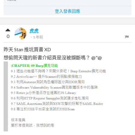
登入發表回應
虎虎
0
．
5 年前
昨天 Stan 推坑買書 XD
想偷問天瓏的新書介紹頁是沒被擷斷嗎？ @"@