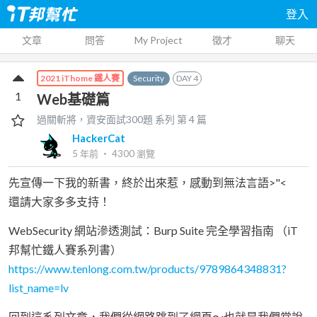
登入
文章
問答
My Project
徵才
聊天
Security
DAY
4
2021 iThome 鐵人賽
1
Web基礎篇
過關斬將，資安面試300題
系列 第
4
篇
HackerCat
5 年前
‧
4300
瀏覽
先宣傳一下我的新書，終於出來惹，感動到無法言語>"<
還請大家多多支持！
WebSecurity 網站滲透測試：Burp Suite 完全學習指南 （iT
邦幫忙鐵人賽系列書）
https://www.tenlong.com.tw/products/9789864348831?
list_name=lv
回到這系列文章，我們從網路跳到了網頁～也就是我們常說