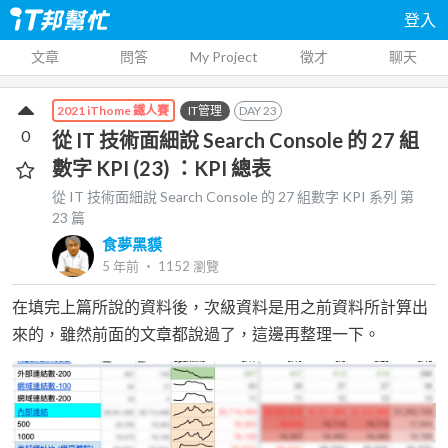
登入
文章
問答
My Project
徵才
聊天
IT管理
DAY
23
2021 iThome 鐵人賽
0
從 IT 技術面細說 Search Console 的 27 組
數字 KPI (23) ：KPI 總表
從 IT 技術面細說 Search Console 的 27 組數字 KPI
系列 第
23
篇
食夢黑貘
5 年前
‧
1152
瀏覽
在填完上篇所說的資料後，次級資料是用之前資料所計算出
來的，雖然前面的文章都說過了，這邊再整理一下。