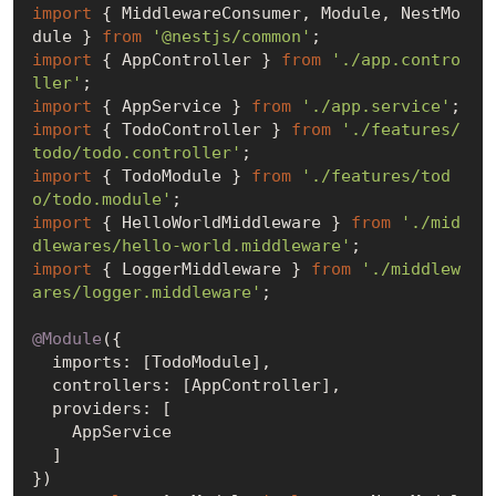
import
 { MiddlewareConsumer, Module, NestMo
dule } 
from
'@nestjs/common'
import
 { AppController } 
from
'./app.contro
ller'
import
 { AppService } 
from
'./app.service'
import
 { TodoController } 
from
'./features/
todo/todo.controller'
import
 { TodoModule } 
from
'./features/tod
o/todo.module'
import
 { HelloWorldMiddleware } 
from
'./mid
dlewares/hello-world.middleware'
import
 { LoggerMiddleware } 
from
'./middlew
ares/logger.middleware'
;

@Module
({

  imports: [TodoModule],

  controllers: [AppController],

  providers: [

    AppService

  ]
