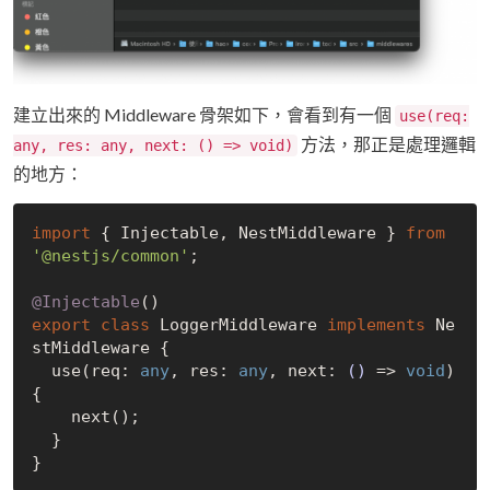
建立出來的 Middleware 骨架如下，會看到有一個
use(req:
方法，那正是處理邏輯
any, res: any, next: () => void)
的地方：
import
 { Injectable, NestMiddleware } 
from
'@nestjs/common'
;

@Injectable
export
class
 LoggerMiddleware 
implements
 Ne
stMiddleware {

  use(req: 
any
, res: 
any
, next: 
()
 =>
void
) 
{

    next();

  }
