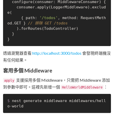
  configure(consumer: MiddlewareConsumer) {

    consumer.apply(LoggerMiddleware).exclud
e(

      { path: 
'/todos'
, method: RequestMeth
od.GET } 
// 排除 GET /todos
    ).forRoutes(TodoController)

  }

透過瀏覽器查看
http://localhost:3000/todos
會發現終端機沒
有任何結果。
套用多個 Middleware
支援採用多個 Middleware，只需把 Middleware 添加
apply
到參數中即可。這裡先新增一個
：
HelloWorldMiddleware
$
 nest generate middleware middlewares/hell
o-world