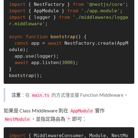
import
 { NestFactory } 
from
'@nestjs/core'
import
 { AppModule } 
from
'./app.module'
import
 { logger } 
from
'./middlewares/logge
r.middleware'
;

async
function
bootstrap
(
) 
{

const
 app = 
await
 NestFactory.create(AppM
odule);

  app.use(logger);

await
 app.listen(
3000
);

}

注意
：在
的方式僅支援 Function Middleware。
main.ts
如果是 Class Middleware 則在
實作
AppModule
，並指定路由為
即可：
NestModule
*
import
 { MiddlewareConsumer, Module, NestMo