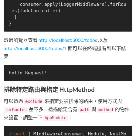
    consumer.apply(LoggerMiddleware).forRou
tes(TodoController)

  }

透過瀏覽器查看
http://localhost:3000/todos
以及
http://localhost:3000/todos/1
都可以在終端機看到以下結
果：
排除特定路由與指定 HttpMethod
可以透過
來指定要被排除的路由，使用方式與
exclude
差不多，透過給定含有
與
的物件
forRoutes
path
method
來設置。調整一下
：
AppModule
import
 { MiddlewareConsumer, Module, NestMo