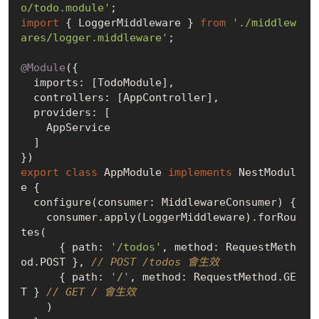
o/todo.module'
import
 { LoggerMiddleware } 
from
'./middlew
ares/logger.middleware'
;

@Module
({

  imports: [TodoModule],

  controllers: [AppController],

  providers: [

    AppService

  ]

export
class
 AppModule 
implements
 NestModul
e {

  configure(consumer: MiddlewareConsumer) {

    consumer.apply(LoggerMiddleware).forRou
tes(

      { path: 
'/todos'
, method: RequestMeth
od.POST }, 
// POST /todos 會生效
      { path: 
'/'
, method: RequestMethod.GE
T } 
// GET / 會生效
    )
