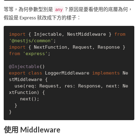
等等，為何參數型別是
？原因是要看使用的底層為何，
any
假設是 Express 就改成下方的樣子：
import
 { Injectable, NestMiddleware } 
from
'@nestjs/common'
import
 { NextFunction, Request, Response } 
from
'express'
;

@Injectable
export
class
 LoggerMiddleware 
implements
 Ne
stMiddleware {

  use(req: Request, res: Response, next: Ne
xtFunction) {

    next();

  }

使用 Middleware