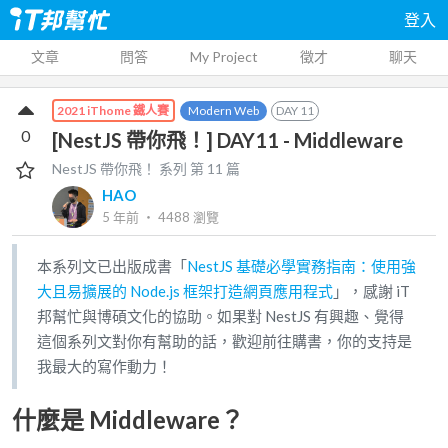
登入
文章
問答
My Project
徵才
聊天
Modern Web
DAY
11
2021 iThome 鐵人賽
0
[NestJS 帶你飛！] DAY11 - Middleware
NestJS 帶你飛！
系列 第
11
篇
HAO
5 年前
‧
4488
瀏覽
本系列文已出版成書「
NestJS 基礎必學實務指南：使用強
大且易擴展的 Node.js 框架打造網頁應用程式
」，感謝 iT
邦幫忙與博碩文化的協助。如果對 NestJS 有興趣、覺得
這個系列文對你有幫助的話，歡迎前往購書，你的支持是
我最大的寫作動力！
什麼是 Middleware？