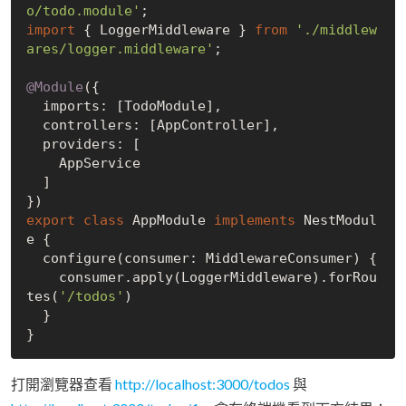
o/todo.module'
import
 { LoggerMiddleware } 
from
'./middlew
ares/logger.middleware'
;

@Module
({

  imports: [TodoModule],

  controllers: [AppController],

  providers: [

    AppService

  ]

export
class
 AppModule 
implements
 NestModul
e {

  configure(consumer: MiddlewareConsumer) {

    consumer.apply(LoggerMiddleware).forRou
tes(
'/todos'
)

  }

打開瀏覽器查看
http://localhost:3000/todos
與