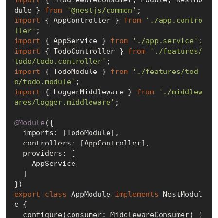
dule } 
from
'@nestjs/common'
import
 { AppController } 
from
'./app.contro
ller'
import
 { AppService } 
from
'./app.service'
import
 { TodoController } 
from
'./features/
todo/todo.controller'
import
 { TodoModule } 
from
'./features/tod
o/todo.module'
import
 { LoggerMiddleware } 
from
'./middlew
ares/logger.middleware'
;

@Module
({

  imports: [TodoModule],

  controllers: [AppController],

  providers: [

    AppService

  ]

export
class
 AppModule 
implements
 NestModul
e {

  configure(consumer: MiddlewareConsumer) {
