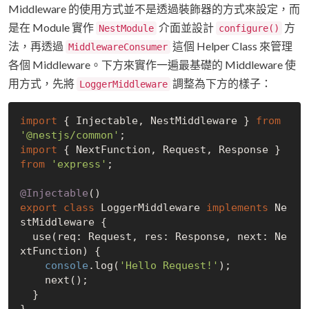
Middleware 的使用方式並不是透過裝飾器的方式來設定，而
是在 Module 實作
介面並設計
方
NestModule
configure()
法，再透過
這個 Helper Class 來管理
MiddlewareConsumer
各個 Middleware。下方來實作一遍最基礎的 Middleware 使
用方式，先將
調整為下方的樣子：
LoggerMiddleware
import
 { Injectable, NestMiddleware } 
from
'@nestjs/common'
import
 { NextFunction, Request, Response } 
from
'express'
;

@Injectable
export
class
 LoggerMiddleware 
implements
 Ne
stMiddleware {

  use(req: Request, res: Response, next: Ne
xtFunction) {

console
.log(
'Hello Request!'
);

    next();

  }
