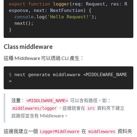
export
function
logger
(
req: Request, res: R
esponse, next: NextFunction
) 
{

console
.log(
'Hello Request!'
);

  next();

Class middleware
這種 Middleware 可以透過 CLI 產生：
$
 nest generate middleware <MIDDLEWARE_NAME
>
注意
：
可以含有路徑，如：
<MIDDLEWARE_NAME>
，這樣就會在
資料夾下建立
middlewares/logger
src
該路徑並含有 Middleware。
這邊我建立一個
在
資料夾
LoggerMiddleware
middlewares