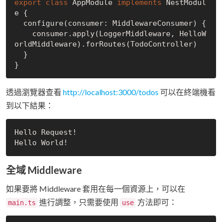
export
class
 AppModule 
implements
 NestModul
e {

  configure(consumer: MiddlewareConsumer) {

    consumer.apply(LoggerMiddleware, HelloW
orldMiddleware).forRoutes(TodoController)

  }

透過瀏覽器查看
http://localhost:3000/todos
可以在終端機看
到以下結果：
Hello Request!

全域 Middleware
如果要將 Middleware 套用在每一個資源上，可以在
進行調整，只需要使用
方法即可：
main.ts
use