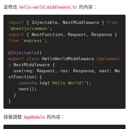
並修改
的內容：
hello-world.middleware.ts
import
 { Injectable, NestMiddleware } 
from
'@nestjs/common'
import
 { NextFunction, Request, Response } 
from
'express'
;

@Injectable
export
class
 HelloWorldMiddleware 
implement
s
 NestMiddleware {

  use(req: Request, res: Response, next: Ne
xtFunction) {

console
.log(
'Hello World!'
);

    next();

  }

接著調整
的內容：
AppModule