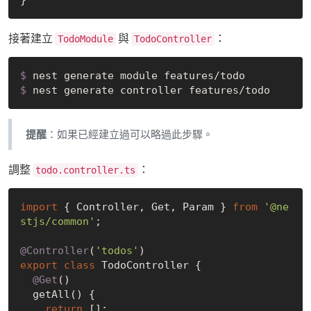
接著建立
與
：
TodoModule
TodoController
$
 nest generate module features/todo
$
 nest generate controller features/todo
提醒
：如果已經建立過可以略過此步驟。
調整
：
todo.controller.ts
import
 { Controller, Get, Param } 
from
'@ne
stjs/common'
;

@Controller
(
'todos'
export
class
 TodoController {

@Get
()

  getAll() {

return
 [];
