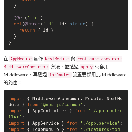
  }

@Get
(
':id'
)

get
(
@Param
(
'id'
) id: 
string
) {

return
 { id };

  }

在
實作
與
AppModule
NestModule
configure(consumer:
方法，並透過
來套用
MiddlewareConsumer)
apply
Middleware，再透過
設置要採用此 Middleware
forRoutes
的路由：
import
 { MiddlewareConsumer, Module, NestMo
dule } 
from
'@nestjs/common'
import
 { AppController } 
from
'./app.contro
ller'
import
 { AppService } 
from
'./app.service'
import
 { TodoModule } 
from
'./features/tod