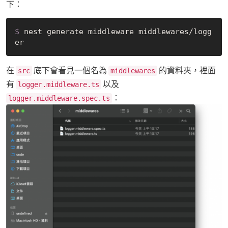
下：
$
 nest generate middleware middlewares/logg
er
在
底下會看見一個名為
的資料夾，裡面
src
middlewares
有
以及
logger.middleware.ts
：
logger.middleware.spec.ts