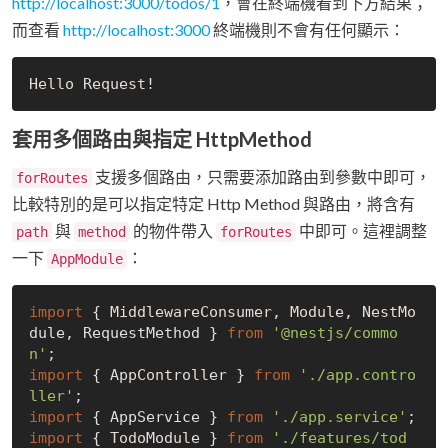
http://localhost:3000/todos/1
，會在終端機看到下方結果；
而查看
http://localhost:3000
終端機則不會有任何顯示：
套用多個路由與指定 HttpMethod
支援多個路由，只需要添加路由到參數中即可，
forRoutes
比較特別的是可以指定特定 Http Method 與路由，將含有
與
的物件帶入
中即可。這裡調整
path
method
forRoutes
一下
：
AppModule
import
 { MiddlewareConsumer, Module, NestMo
dule, RequestMethod } 
from
'@nestjs/commo
n'
import
 { AppController } 
from
'./app.contro
ller'
import
 { AppService } 
from
'./app.service'
import
 { TodoModule } 
from
'./features/tod