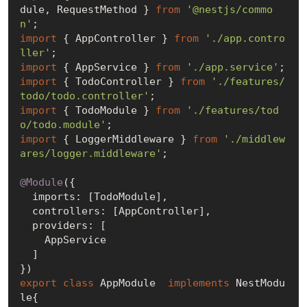
dule, RequestMethod } 
from
'@nestjs/commo
n'
import
 { AppController } 
from
'./app.contro
ller'
import
 { AppService } 
from
'./app.service'
import
 { TodoController } 
from
'./features/
todo/todo.controller'
import
 { TodoModule } 
from
'./features/tod
o/todo.module'
import
 { LoggerMiddleware } 
from
'./middlew
ares/logger.middleware'
;

@Module
({

  imports: [TodoModule],

  controllers: [AppController],

  providers: [

    AppService

  ]

export
class
 AppModule  
implements
 NestModu
le{
