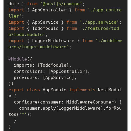
dule } 
from
'@nestjs/common'
import
 { AppController } 
from
'./app.contro
ller'
import
 { AppService } 
from
'./app.service'
import
 { TodoModule } 
from
'./features/tod
o/todo.module'
import
 { LoggerMiddleware } 
from
'./middlew
ares/logger.middleware'
;

@Module
({

  imports: [TodoModule],

  controllers: [AppController],

  providers: [AppService],

export
class
 AppModule 
implements
 NestModul
e {

  configure(consumer: MiddlewareConsumer) {

    consumer.apply(LoggerMiddleware).forRou
tes(
'*'
);

  }
