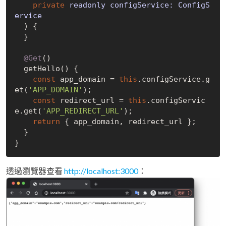
private
 readonly configService: ConfigS
ervice

) {

  }

@Get
()

  getHello() {

const
 app_domain = 
this
.configService.g
et(
'APP_DOMAIN'
);

const
 redirect_url = 
this
.configServic
e.get(
'APP_REDIRECT_URL'
);

return
 { app_domain, redirect_url };

  }

透過瀏覽器查看
http://localhost:3000
：