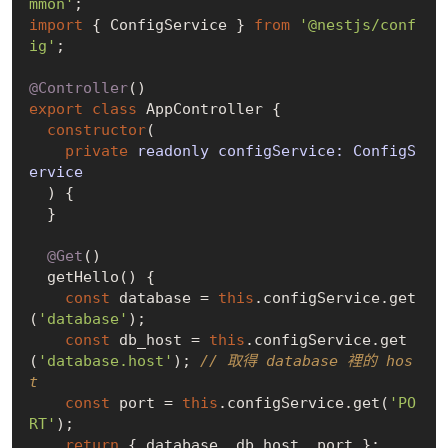
mmon'
import
 { ConfigService } 
from
'@nestjs/conf
ig'
;

@Controller
export
class
 AppController {

constructor
(
private
 readonly configService: ConfigS
ervice

) {

  }

@Get
()

  getHello() {

const
 database = 
this
.configService.get
(
'database'
);

const
 db_host = 
this
.configService.get
(
'database.host'
); 
// 取得 database 裡的 hos
t
const
 port = 
this
.configService.get(
'PO
RT'
);

return
 { database, db_host, port };
