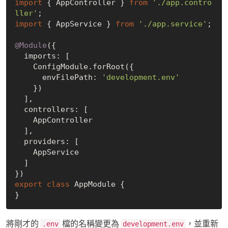
import
 { AppController } 
from
'./app.contro
ller'
import
 { AppService } 
from
'./app.service'
;

@Module
({

  imports: [

    ConfigModule.forRoot({

      envFilePath: 
'development.env'
    })

  ],

  controllers: [

    AppController

  ],

  providers: [

    AppService

  ]

export
class
 AppModule {

將剛才的
檔的名稱變更為
，並重新
.env
development.env