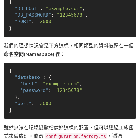
{

"DB_HOST"
: 
"example.com"
,

"DB_PASSWORD"
: 
"12345678"
,

"PORT"
: 
"3000"
我們的理想情況會是下方這樣，相同類型的資料被歸在一個
命名空間(Namespace)
裡：
{

"database"
: {

"host"
: 
"example.com"
,

"password"
: 
"12345678"
  },

"port"
: 
"3000"
雖然無法在環境變數檔做好這樣的配置，但可以透過工廠函
式來做處理。修改
，透過
configuration.factory.ts