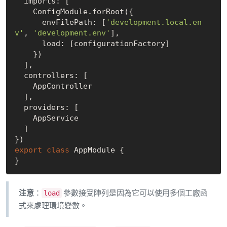
  imports: [

    ConfigModule.forRoot({

      envFilePath: [
'development.local.en
v'
, 
'development.env'
],

      load: [configurationFactory]

    })

  ],

  controllers: [

    AppController

  ],

  providers: [

    AppService

  ]

export
class
 AppModule {

注意
：
參數接受陣列是因為它可以使用多個工廠函
load
式來處理環境變數。