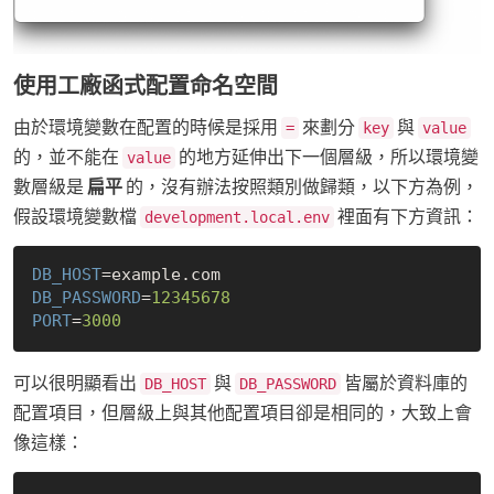
使用工廠函式配置命名空間
由於環境變數在配置的時候是採用
來劃分
與
=
key
value
的，並不能在
的地方延伸出下一個層級，所以環境變
value
數層級是
扁平
的，沒有辦法按照類別做歸類，以下方為例，
假設環境變數檔
裡面有下方資訊：
development.local.env
DB_HOST
DB_PASSWORD
=
12345678
PORT
=
3000
可以很明顯看出
與
皆屬於資料庫的
DB_HOST
DB_PASSWORD
配置項目，但層級上與其他配置項目卻是相同的，大致上會
像這樣：