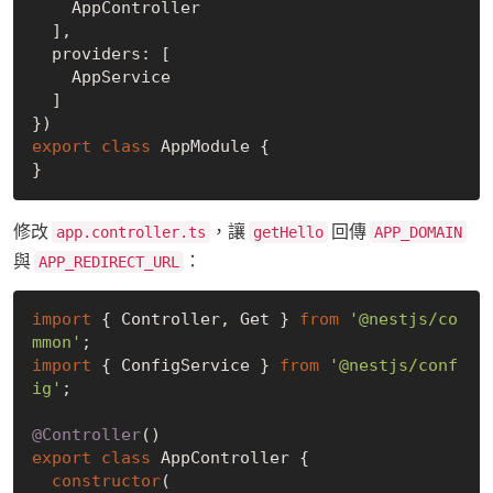
    AppController

  ],

  providers: [

    AppService

  ]

export
class
 AppModule {

修改
，讓
回傳
app.controller.ts
getHello
APP_DOMAIN
與
：
APP_REDIRECT_URL
import
 { Controller, Get } 
from
'@nestjs/co
mmon'
import
 { ConfigService } 
from
'@nestjs/conf
ig'
;

@Controller
export
class
 AppController {

constructor
(