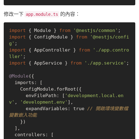
修改一下
的內容：
app.module.ts
import
 { Module } 
from
'@nestjs/common'
import
 { ConfigModule } 
from
'@nestjs/confi
g'
import
 { AppController } 
from
'./app.contro
ller'
import
 { AppService } 
from
'./app.service'
;

@Module
({

  imports: [

    ConfigModule.forRoot({

      envFilePath: [
'development.local.en
v'
, 
'development.env'
],

      expandVariables: 
true
// 開啟環境變數檔
變數嵌入功能
    })

  ],

  controllers: [
