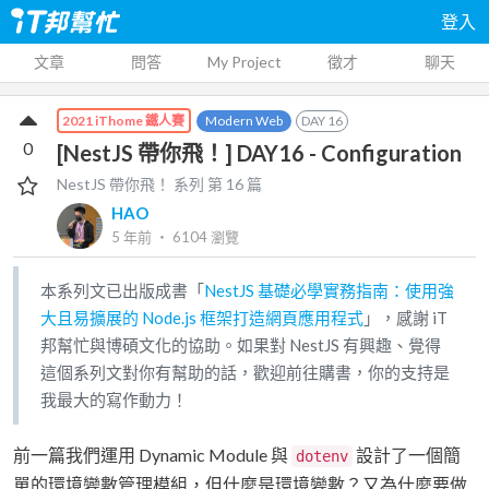
登入
文章
問答
My Project
徵才
聊天
Modern Web
DAY
16
2021 iThome 鐵人賽
0
[NestJS 帶你飛！] DAY16 - Configuration
NestJS 帶你飛！
系列 第
16
篇
HAO
5 年前
‧
6104
瀏覽
本系列文已出版成書「
NestJS 基礎必學實務指南：使用強
大且易擴展的 Node.js 框架打造網頁應用程式
」，感謝 iT
邦幫忙與博碩文化的協助。如果對 NestJS 有興趣、覺得
這個系列文對你有幫助的話，歡迎前往購書，你的支持是
我最大的寫作動力！
前一篇我們運用 Dynamic Module 與
設計了一個簡
dotenv
單的環境變數管理模組，但什麼是環境變數？又為什麼要做