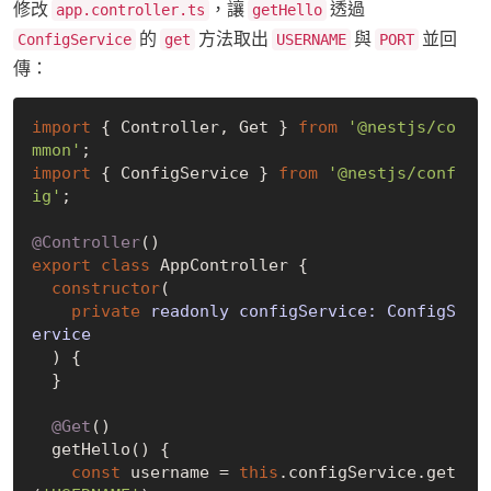
修改
，讓
透過
app.controller.ts
getHello
的
方法取出
與
並回
ConfigService
get
USERNAME
PORT
傳：
import
 { Controller, Get } 
from
'@nestjs/co
mmon'
import
 { ConfigService } 
from
'@nestjs/conf
ig'
;

@Controller
export
class
 AppController {

constructor
(
private
 readonly configService: ConfigS
ervice

) {

  }

@Get
()

  getHello() {

const
 username = 
this
.configService.get