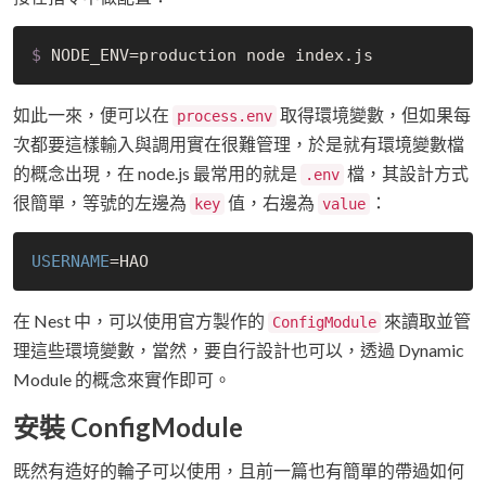
$
 NODE_ENV=production node index.js
如此一來，便可以在
取得環境變數，但如果每
process.env
次都要這樣輸入與調用實在很難管理，於是就有環境變數檔
的概念出現，在 node.js 最常用的就是
檔，其設計方式
.env
很簡單，等號的左邊為
值，右邊為
：
key
value
USERNAME
在 Nest 中，可以使用官方製作的
來讀取並管
ConfigModule
理這些環境變數，當然，要自行設計也可以，透過 Dynamic
Module 的概念來實作即可。
安裝 ConfigModule
既然有造好的輪子可以使用，且前一篇也有簡單的帶過如何