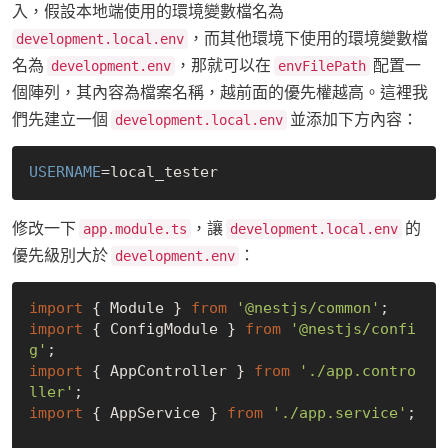
入，假設本地端使用的環境變數檔名為
，而其他環境下使用的環境變數檔
development.local.env
名為
，那就可以在
配置一
development.env
envFilePath
個陣列，其內容為檔案名稱，越前面的優先權越高。這裡我
們先建立一個
並添加下方內容：
development.local.env
USERNAME
修改一下
，讓
的
app.module.ts
development.local.env
優先級別大於
：
development.env
import
 { Module } 
from
'@nestjs/common'
import
 { ConfigModule } 
from
'@nestjs/confi
g'
import
 { AppController } 
from
'./app.contro
ller'
import
 { AppService } 
from
'./app.service'
;
