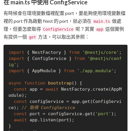
在 main.ts 中使用 ConfigService
有時候會在環境變數檔裡配置 port，要能夠使用環境變數檔
裡的 port 作為啟動 Nest 的 port，就必須在
做處
main.ts
理，但要怎麼取得
呢？其實
這個實例
ConfigService
app
有提供一個
方法，可以取出其參照：
get
import
 { NestFactory } 
from
'@nestjs/core'
import
 { ConfigService } 
from
'@nestjs/conf
ig'
import
 { AppModule } 
from
'./app.module'
;

async
function
bootstrap
(
) 
{

const
 app = 
await
 NestFactory.create(AppM
odule);

const
 configService = app.get(ConfigServi
ce); 
// 取得 ConfigService
const
 port = configService.get(
'port'
);

await
 app.listen(port);

}
