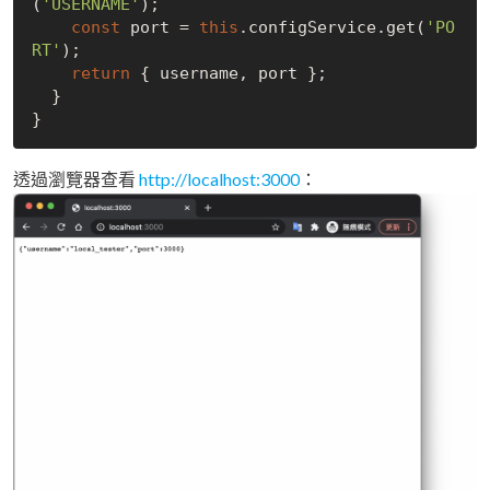
(
'USERNAME'
);

const
 port = 
this
.configService.get(
'PO
RT'
);

return
 { username, port };

  }

透過瀏覽器查看
http://localhost:3000
：