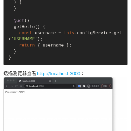
) {

  }

@Get
()

  getHello() {

const
 username = 
this
.configService.get
(
'USERNAME'
);

return
 { username };

  }

透過瀏覽器查看
http://localhost:3000
：