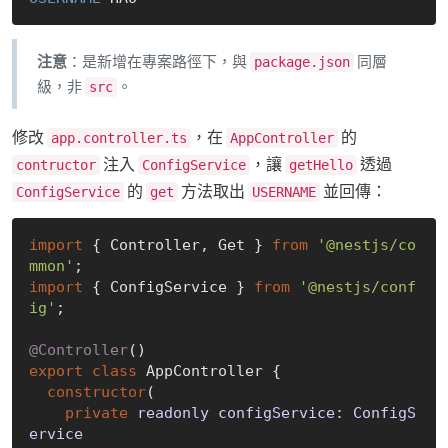
注意
：是新增在專案路徑下，與
同層
package.json
級，非
。
src
修改
，在
的
app.controller.ts
AppController
注入
，讓
透過
contructor
ConfigService
getHello
的
方法取出
並回傳：
ConfigService
get
USERNAME
import
 { Controller, Get } 
from
'@nestjs/co
mmon'
import
 { ConfigService } 
from
'@nestjs/conf
ig'
;

@Controller
export
class
 AppController {

constructor
(
private
 readonly configService: ConfigS
ervice
