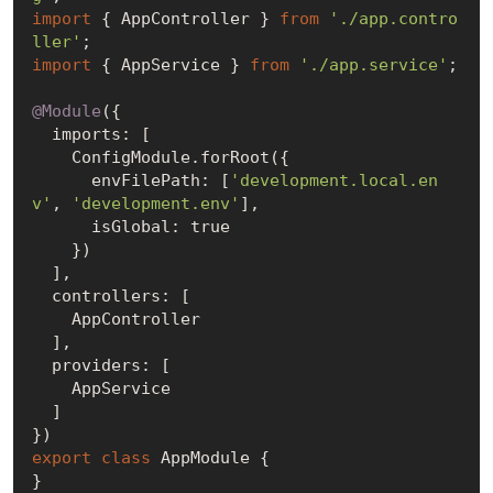
import
 { AppController } 
from
'./app.contro
ller'
import
 { AppService } 
from
'./app.service'
;

@Module
({

  imports: [

    ConfigModule.forRoot({

      envFilePath: [
'development.local.en
v'
, 
'development.env'
],

      isGlobal: 
true
    })

  ],

  controllers: [

    AppController

  ],

  providers: [

    AppService

  ]

export
class
 AppModule {
