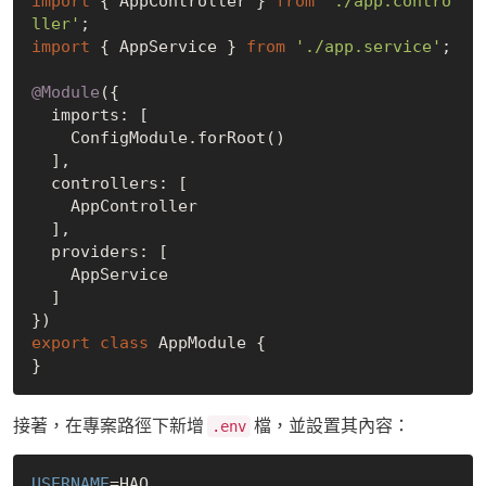
import
 { AppController } 
from
'./app.contro
ller'
import
 { AppService } 
from
'./app.service'
;

@Module
({

  imports: [

    ConfigModule.forRoot()

  ],

  controllers: [

    AppController

  ],

  providers: [

    AppService

  ]

export
class
 AppModule {

接著，在專案路徑下新增
檔，並設置其內容：
.env
USERNAME