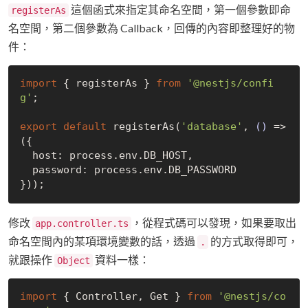
這個函式來指定其命名空間，第一個參數即命
registerAs
名空間，第二個參數為 Callback，回傳的內容即整理好的物
件：
import
 { registerAs } 
from
'@nestjs/confi
g'
;

export
default
 registerAs(
'database'
, 
()
 =>
({

  host: process.env.DB_HOST,

  password: process.env.DB_PASSWORD

修改
，從程式碼可以發現，如果要取出
app.controller.ts
命名空間內的某項環境變數的話，透過
的方式取得即可，
.
就跟操作
資料一樣：
Object
import
 { Controller, Get } 
from
'@nestjs/co