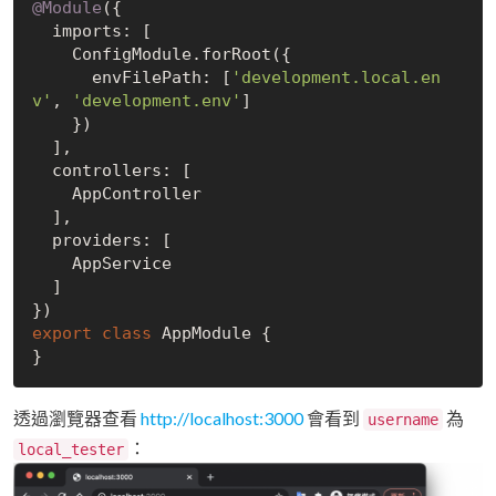
@Module
({

  imports: [

    ConfigModule.forRoot({

      envFilePath: [
'development.local.en
v'
, 
'development.env'
]

    })

  ],

  controllers: [

    AppController

  ],

  providers: [

    AppService

  ]

export
class
 AppModule {

透過瀏覽器查看
http://localhost:3000
會看到
為
username
：
local_tester