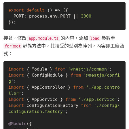
export
default
 () => ({

  PORT: process.env.PORT || 
3000
接著，修改
的內容，添加
參數至
app.module.ts
load
靜態方法中，其接受的型別為陣列，內容即工廠函
forRoot
式：
import
 { Module } 
from
'@nestjs/common'
import
 { ConfigModule } 
from
'@nestjs/confi
g'
import
 { AppController } 
from
'./app.contro
ller'
import
 { AppService } 
from
'./app.service'
import
 configurationFactory 
from
'./config/
configuration.factory'
;

@Module
({
