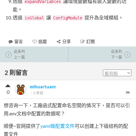
透過
讓環境變數檔有嵌入變數的功
expandVariables
能。
透過
讓
提升為全域模組。
isGlobal
ConfigModule
留言
追蹤
分享
訂閱
此系列
此系列
上一篇
下一篇
2
則留言
mihuartuanr
0
．
5 年前
想咨询一下，工廠函式配置命名空間的情况下，是否可以引
用.env文档中配置的数据呢？
顺便~官网提供了
yaml做配置文件
可以创建上下级结构的配
置文件