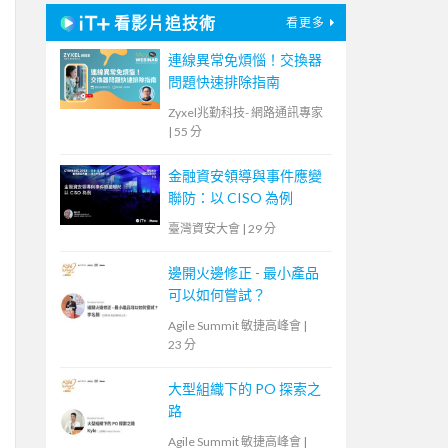
看影片追技術
看更多
連線異常免煩惱！交換器
問題快速排除指南
Zyxel兆勤科技- 網路通訊專家
|
55 分
金融資安領導與事件應變
聯防：以 CISO 為例
臺灣資安大會
|
29 分
邊開火邊修正 - 最小產品
可以如何嘗試？
Agile Summit 敏捷高峰會
|
23 分
大型組織下的 PO 探索之
路
Agile Summit 敏捷高峰會
|