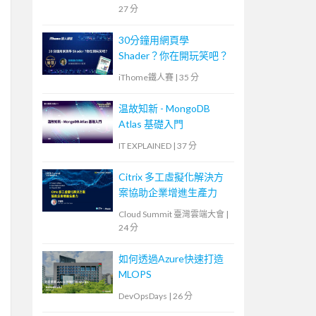
27 分
30分鐘用網頁學
Shader？你在開玩笑吧？
iThome鐵人賽
|
35 分
温故知新 - MongoDB
Atlas 基礎入門
IT EXPLAINED
|
37 分
Citrix 多工虛擬化解決方
案協助企業增進生產力
Cloud Summit 臺灣雲端大會
|
24 分
如何透過Azure快速打造
MLOPS
DevOpsDays
|
26 分