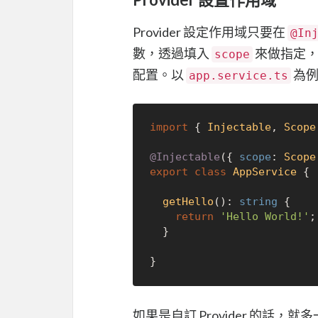
Provider 設定作用域只要在
@In
數，透過填入
來做指定，
scope
配置。以
為例
app.service.ts
import
 { 
Injectable
, 
Scope
@Injectable
({ 
scope
: 
Scope
export
class
AppService
 {

getHello
(): 
string
 {

return
'Hello World!'
;

  }

如果是自訂 Provider 的話，就