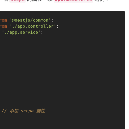
rom
'@nestjs/common'
rom
'./app.controller'
'./app.service'
;

// 添加 scope 屬性