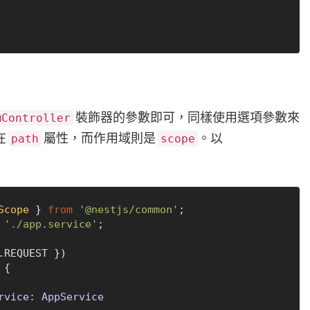
裝飾器的參數即可，同樣使用選項參數來
@Controller
在
屬性，而作用域則是
。以
path
scope
Scope
 } 
from
'@nestjs/common'
'./app.service'
;

.
REQUEST
 {

rvice: AppService
