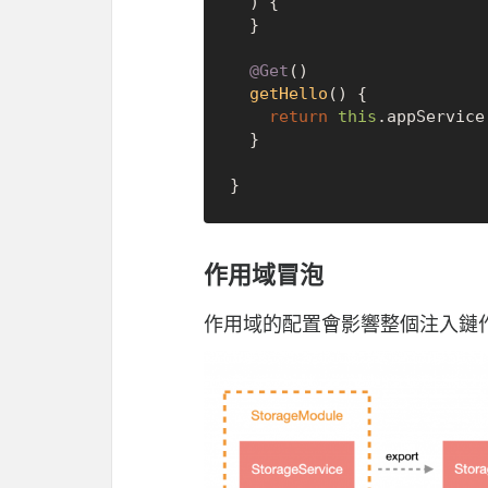
) {

  }

@Get
()

getHello
(
) {

return
this
.
appService
  }

作用域冒泡
作用域的配置會影響整個注入鏈