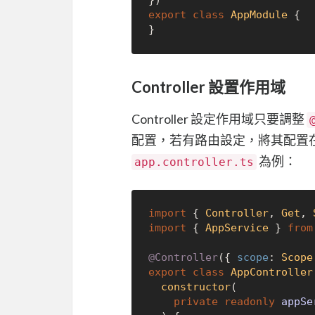
export
class
AppModule
 {

Controller 設置作用域
Controller 設定作用域只要調整
配置，若有路由設定，將其配置
為例：
app.controller.ts
import
 { 
Controller
, 
Get
, 
import
 { 
AppService
 } 
from
@Controller
({ 
scope
: 
Scope
export
class
AppController
constructor
(
private
readonly
 appSe