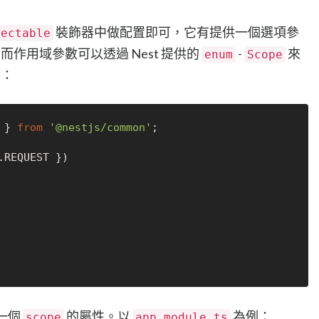
裝飾器中做配置即可，它有提供一個選項參
jectable
而作用域參數可以透過 Nest 提供的
-
來
enum
Scope
：
 } 
from
'@nestjs/common'
;

.
REQUEST
多一個
的屬性。以
為例：
scope
app.module.ts