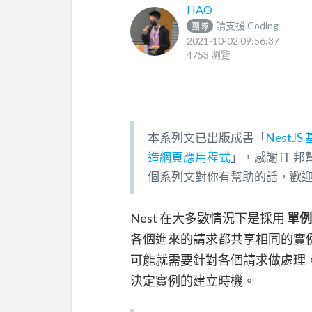
HAO
請支援 Coding
團隊
2021-10-02 09:56:37
4753 瀏覽
本系列文已出版成書「
NestJ
造網頁應用程式
」，感謝 iT 
個系列文對你有幫助的話，歡
Nest 在大多數情況下是採用
單例模
各個進來的請求都共享相同的實例，
可能就需要針對各個請求做處理
決定實例的建立時機。