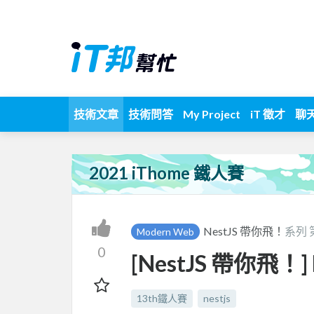
技術文章
技術問答
My Project
iT 徵才
聊
2021 iThome 鐵人賽
NestJS 帶你飛！
系列 
Modern Web
0
[NestJS 帶你飛！] DA
13th鐵人賽
nestjs