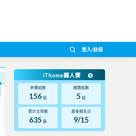
登入/註冊
iThome鐵人賽
參賽組數
團體組數
156
5
組
組
累計文章數
最後報名日
635
9/15
篇