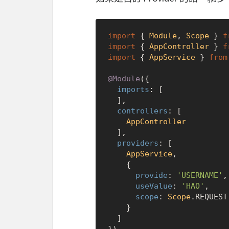
import
 { 
Module
, 
Scope
 } 
f
import
 { 
AppController
 } 
f
import
 { 
AppService
 } 
from
@Module
({

imports
: [

  ],

controllers
: [

AppController
  ],

providers
: [

AppService
,

    {

provide
: 
'USERNAME'
,

useValue
: 
'HAO'
,

scope
: 
Scope
.
REQUEST
    }

  ]
