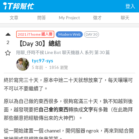
登入
文章
問答
My Project
徵才
聊天
Modern Web
DAY
30
2021 iThome 鐵人賽
2
【Day 30】總結
陪聊_伃時不候 Line Bot 聊天機器人
系列 第
30
篇
tyc97-sys
5 年前
‧
1856
瀏覽
終於寫完三十天，原本中途二十天就想放棄了，每天嚷嚷可
不可以不要繼續了。
原以為自己做的東西很多，很夠寫滿三十天，孰不知越到後
面，越發現要把
自己會的東西
轉換成
文字
有多難（在此跪拜
那些願意把經驗傳出來的大神們）。
從一開始建置一個 channel，開伺服器 ngrok，再來到結合開
放地圖或是網路爬蟲等等。