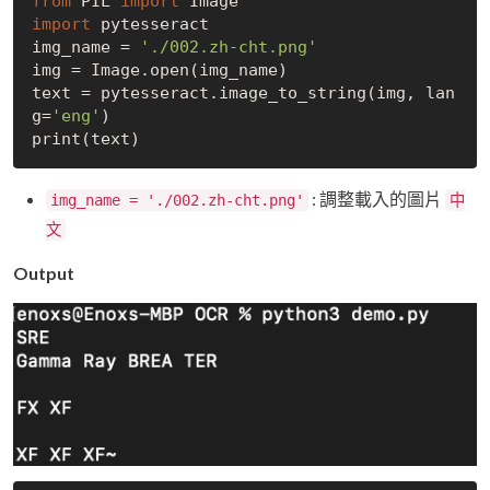
from
 PIL 
import
import
 pytesseract

img_name = 
'./002.zh-cht.png'
img = Image.open(img_name)

text = pytesseract.image_to_string(img, lan
g=
'eng'
)

: 調整載入的圖片
img_name = './002.zh-cht.png'
中
文
Output