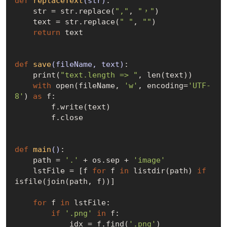
def
replaceText
(str)
:
    str = str.replace(
","
, 
"，"
)

    text = str.replace(
" "
, 
""
)

return
 text

def
save
(fileName, text)
:
    print(
"text.length => "
, len(text))

with
 open(fileName, 
'w'
, encoding=
'UTF-
8'
) 
as
 f:

        f.write(text)

        f.close

def
main
()
:
    path = 
'.'
 + os.sep + 
'image'
    lstFile = [f 
for
 f 
in
 listdir(path) 
if
isfile(join(path, f))]

for
 f 
in
 lstFile:

if
'.png'
in
 f:

            idx = f.find(
'.png'
)
