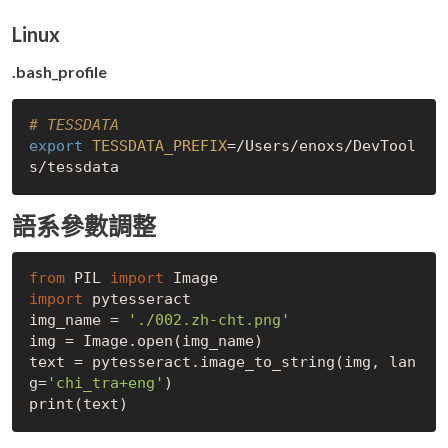
Linux
.bash_profile
# TESSDATA
export
TESSDATA_PREFIX
=/Users/enoxs/DevTool
語系參數調整
from
 PIL 
import
import
 pytesseract

img_name = 
'./002.zh-cht.png'
img = Image.open(img_name)

text = pytesseract.image_to_string(img, lan
g=
'chi_tra+eng'
)
