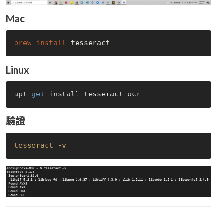
Mac
brew 
install 
Linux
apt-
get
驗證
tesseract -v