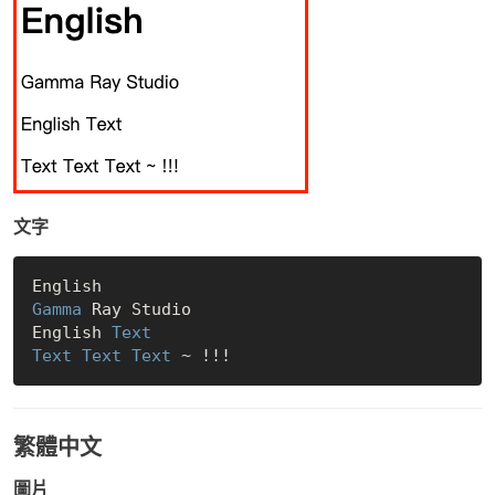
文字
Gamma
 Ray Studio

English 
Text
Text
Text
Text
繁體中文
圖片