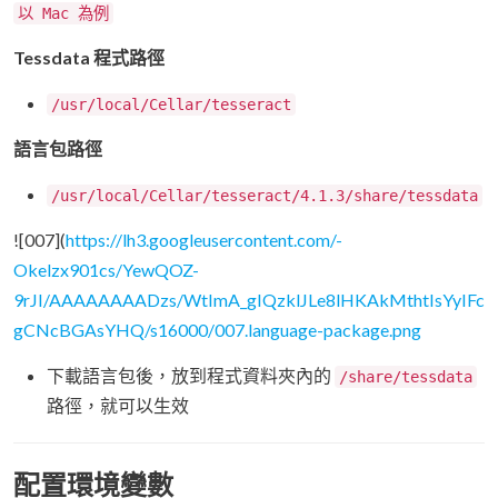
以 Mac 為例
Tessdata 程式路徑
/usr/local/Cellar/tesseract
語言包路徑
/usr/local/Cellar/tesseract/4.1.3/share/tessdata
![007](
https://lh3.googleusercontent.com/-
Okelzx901cs/YewQOZ-
9rJI/AAAAAAAADzs/WtImA_gIQzklJLe8lHKAkMthtIsYyIFc
gCNcBGAsYHQ/s16000/007.language-package.png
下載語言包後，放到程式資料夾內的
/share/tessdata
路徑，就可以生效
配置環境變數