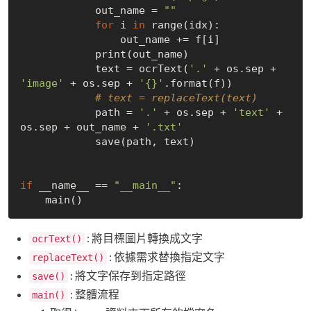
            out_name = 
""
for
 i 
in
 range(idx):

                out_name += f[i]

            print(out_name)

            text = ocrText(
'.'
 + os.sep + 
'image'
 + os.sep + 
'{}'
.format(f))

# text = replaceText(text)
            path = 
'.'
 + os.sep + 
'text'
 + 
os.sep + out_name + 
'.txt'
            save(path, text)

if
 __name__ == 
"__main__"
:

: 將目標圖片轉換成文字
ocrText()
: 依據需求替換指定文字
replaceText()
: 將文字保存到指定路徑
save()
: 整體流程
main()