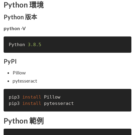
Python 環境
Python 版本
python -V
Python 
3.8
.5
PyPI
Pillow
pytesseract
pip3 
install
 Pillow

pip3 
install
Python 範例