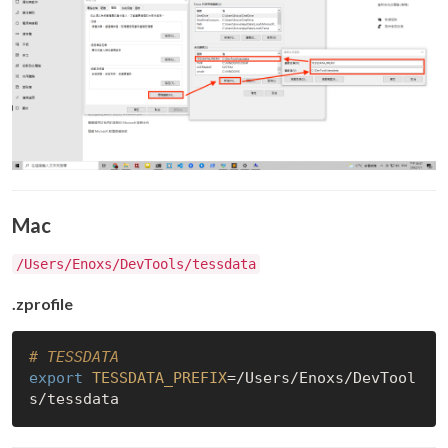
Mac
/Users/Enoxs/DevTools/tessdata
.zprofile
# TESSDATA
export
TESSDATA_PREFIX
=/Users/Enoxs/DevTool