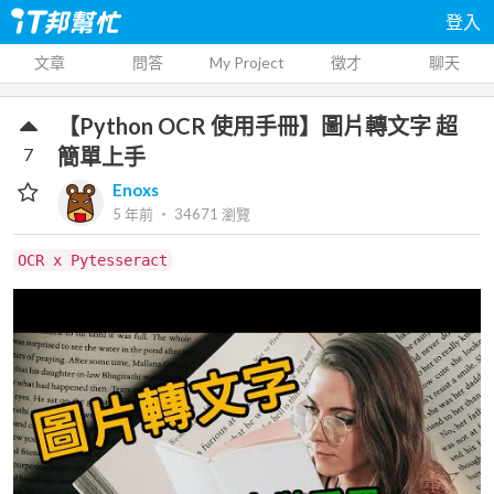
登入
文章
問答
My Project
徵才
聊天
【Python OCR 使用手冊】圖片轉文字 超
7
簡單上手
Enoxs
5 年前
‧
34671
瀏覽
OCR x Pytesseract