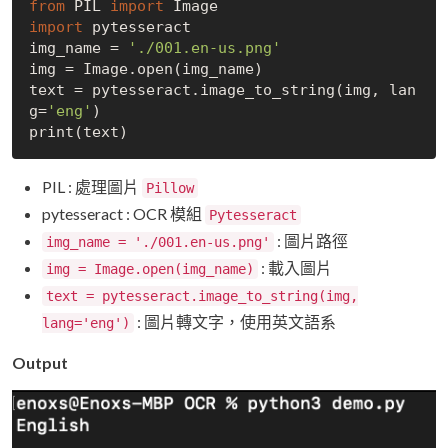
from
 PIL 
import
import
 pytesseract

img_name = 
'./001.en-us.png'
img = Image.open(img_name)

text = pytesseract.image_to_string(img, lan
g=
'eng'
)

PIL : 處理圖片
Pillow
pytesseract : OCR 模組
Pytesseract
: 圖片路徑
img_name = './001.en-us.png'
: 載入圖片
img = Image.open(img_name)
text = pytesseract.image_to_string(img,
: 圖片轉文字，使用英文語系
lang='eng')
Output