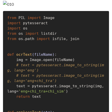
from
 PIL 
import
import
import
from
 os 
import
from
 os.path 
import
 isfile, join

def
ocrText
(fileName)
:
    img = Image.open(fileName)

# text = pytesseract.image_to_string(im
g, lang='eng')
# text = pytesseract.image_to_string(im
g, lang='eng+chi_tra')
    text = pytesseract.image_to_string(img, 
lang=
'eng+chi_tra+chi_sim'
)

return
 text
