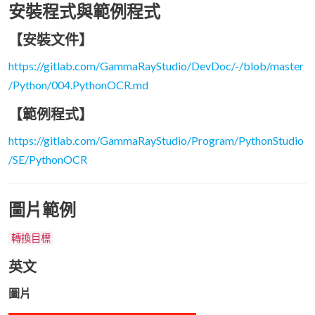
安裝程式與範例程式
【安裝文件】
https://gitlab.com/GammaRayStudio/DevDoc/-/blob/master
/Python/004.PythonOCR.md
【範例程式】
https://gitlab.com/GammaRayStudio/Program/PythonStudio
/SE/PythonOCR
圖片範例
轉換目標
英文
圖片