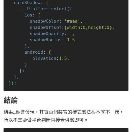
cardShadow
: 
{
...Platform.select({
ios
: 
{
shadowColor
: 
'#aaa',  
shadowOffset
:
{width:0,height:0},  
shadowOpacity
: 
1,
shadowRadius
: 
1.5,  
},
android
: 
{
elevation
:
1.5,
}
})
},
});
結論
結果...你會發現，其實兩個裝置的樣式寫法根本就不一樣，
所以不需要做平台判斷直接合併寫即可。