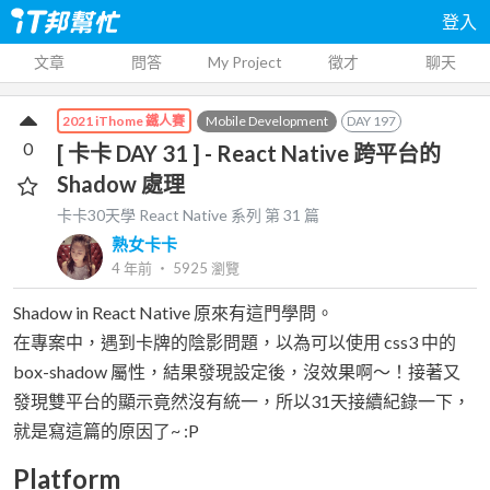
登入
文章
問答
My Project
徵才
聊天
Mobile Development
DAY
197
2021 iThome 鐵人賽
0
[ 卡卡 DAY 31 ] - React Native 跨平台的
Shadow 處理
卡卡30天學 React Native
系列 第
31
篇
熟女卡卡
4 年前
‧
5925
瀏覽
Shadow in React Native 原來有這門學問。
在專案中，遇到卡牌的陰影問題，以為可以使用 css3 中的
box-shadow 屬性，結果發現設定後，沒效果啊～！接著又
發現雙平台的顯示竟然沒有統一，所以31天接續紀錄一下，
就是寫這篇的原因了~ :P
Platform