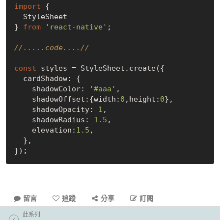
import
 {

  StyleSheet

} 
from
'react-native'
;

//.....code....//
const
 styles = StyleSheet.create({

  cardShadow: {

    shadowColor: 
'#aaa'
,  

    shadowOffset:{width:
0
,height:
0
},  

    shadowOpacity: 
1
,

    shadowRadius: 
1.5
,  

    elevation:
1.5
,

  },

留言
追蹤
分享
訂閱
此系列