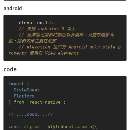
android
    elevation:
1.5
,

// 支援 android5.0 以上
// 無法指定陰影的顏色以及偏移，只能設陰影高
度，陰影效果主要在底部
// elevation 是只有 Android-only style p
roperty 使用在 View elements
code
import
{
StyleSheet,
Platform
}
from 'react-native';
//.....code....//
const
styles = StyleSheet.create({