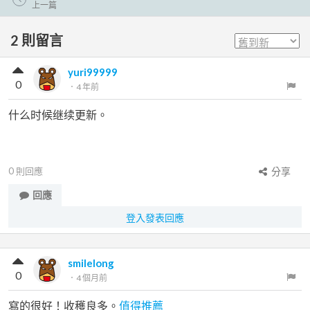
上一篇
2
則留言
yuri99999
0
．
4 年前
什么时候继续更新。
0
則回應
分享
回應
登入發表回應
smilelong
0
．
4 個月前
寫的很好！收穫良多。
值得推薦