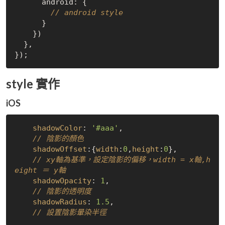
      android: {

// android style
      }

    })

  },

style 實作
iOS
shadowColor
: 
'#aaa'
,  

// 陰影的顏色
shadowOffset
:{
width
:
0
,
height
:
0
},  

// xy軸為基準，設定陰影的偏移，width = x軸,h
eight ＝ y軸
shadowOpacity
: 
1
,

// 陰影的透明度
shadowRadius
: 
1.5
,  

// 設置陰影暈染半徑