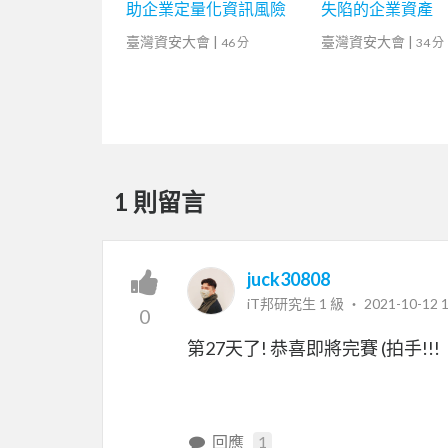
助企業定量化資訊風險
失陷的企業資產
臺灣資安大會
|
臺灣資安大會
|
46 分
34 分
1 則留言
juck30808
iT邦研究生 1 級 ‧
2021-10-12 1
0
第27天了! 恭喜即將完賽 (拍手!!!
回應
1