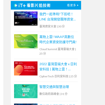
看影片追技術
看更多
我們一起準時?下班吧！
LINE 台灣開發團隊資安文
化與技能養成
臺灣資安大會
|
30 分
萬物上雲! WAAP高數位
時代企業資安防護守門員!
Cloud Summit 臺灣雲端大會
|
25 分
2022 臺灣雲端大會 x 亞利
安科技 | 萬物上雲！
WAAP 高數位時代企業資
CipherTech 亞利安科技
|
25 分
安防護守門員
智慧交通與智慧治理
數位政府高峰會
|
31 分