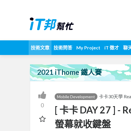
技術文章
技術問答
My Project
iT 徵才
聊
2021 iThome 鐵人賽
卡卡30天學 Reac
Mobile Development
0
[ 卡卡 DAY 27 ] -
螢幕就收鍵盤