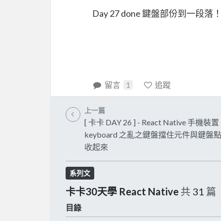
Day 27 done 鍵盤部份到一
留言
1
追蹤
上一篇
[ 卡卡 DAY 26 ] - React Native 手機裝置
keyboard 之亂之鍵盤擋住元件與鍵盤
收起來
系列文
卡卡30天學 React Native
共
31
篇
目錄