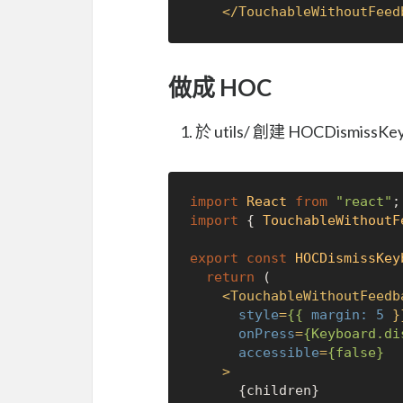
</
TouchableWithoutFeed
做成 HOC
於 utils/ 創建 HOCDismissKey
import
React
from
"react"
import
 { 
TouchableWithoutF
export
const
HOCDismissKey
return
 (

<
TouchableWithoutFeedb
style
=
{{
margin:
5
 }}
onPress
=
{Keyboard.di
accessible
=
{false}
    >
      {children}
