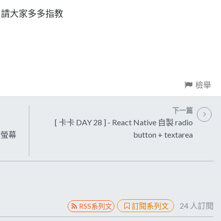
段落！請大家多多指教
檢舉
下一篇
[ 卡卡 DAY 28 ] - React Native 自製 radio
點螢幕
button + textarea
24
人訂閱
訂閱系列文
RSS系列文