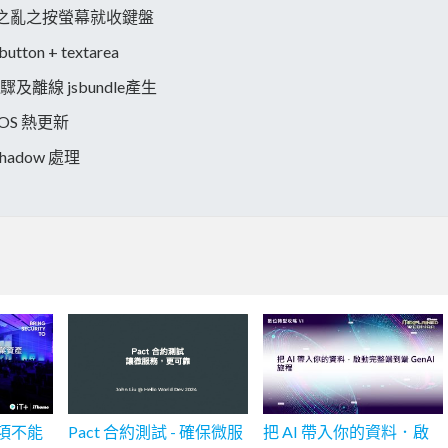
yboard 之亂之按螢幕就收鍵盤
button + textarea
 打包步驟及離線 jsbundle產生
h iOS 熱更新
 Shadow 處理
一項不能
Pact 合約測試 - 確保微服
把 AI 帶入你的資料．啟