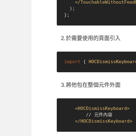
</
TouchableWithoutFeed
  );

於需要使用的頁面引入
import
 { 
HOCDismissKeyboar
將他包在整個元件外面
<
HOCDismissKeyboard
>
        // 元件內容

</
HOCDismissKeyboard
>