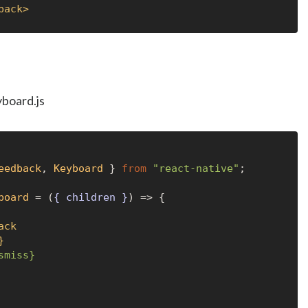
back
>
board.js
eedback
, 
Keyboard
 } 
from
"react-native"
;

board
 = (
{ children }
) => {

ack


smiss}