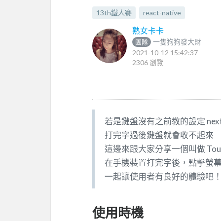
13th鐵人賽
react-native
熟女卡卡
一隻狗狗發大財
團隊
2021-10-12 15:42:37
2306 瀏覽
若是鍵盤沒有之前教的設定 next 
打完字過後鍵盤就會收不起來
這邊來跟大家分享一個叫做 Touchabl
在手機裝置打完字後，點擊螢
一起讓使用者有良好的體驗吧
使用時機