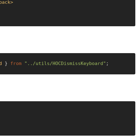
back
>
d
 } 
from
"../utils/HOCDismissKeyboard"