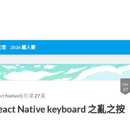
天室
2026 鐵人賽
DAY
27
t Native
系列 第
27
篇
 React Native keyboard 之亂之按