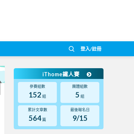
登入/註冊
iThome鐵人賽
參賽組數
團體組數
152
5
組
組
累計文章數
最後報名日
564
9/15
篇