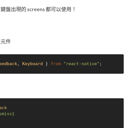
鍵盤出現的 screens 都可以使用！
引入元件
eedback
, 
Keyboard
 } 
from
"react-native"
ack
smiss}