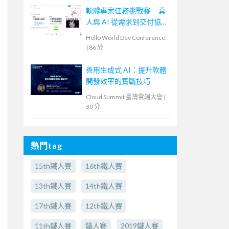
軟體專案任務挑戰賽 ─ 真
人與 AI 從需求到交付協
作體驗
Hello World Dev Conference
|
86 分
善用生成式 AI：提升軟體
開發效率的實戰技巧
Cloud Summit 臺灣雲端大會
|
30 分
熱門tag
15th鐵人賽
16th鐵人賽
13th鐵人賽
14th鐵人賽
17th鐵人賽
12th鐵人賽
11th鐵人賽
鐵人賽
2019鐵人賽