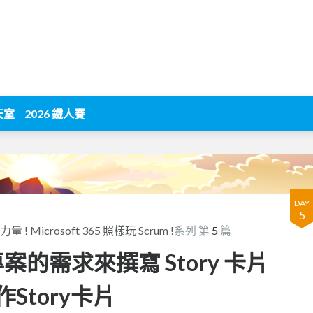
天室
2026 鐵人賽
DAY
5
icrosoft 365 照樣玩 Scrum !
系列 第
5
篇
發專案的需求來撰寫 Story 卡片
r製作Story卡片