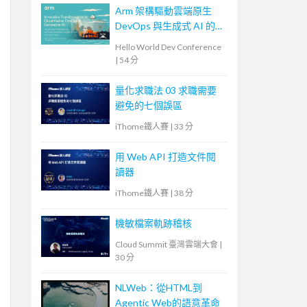
Arm 架構驅動雲端原生
DevOps 與生成式 AI 的創
新轉型：高效能、低功耗
Hello World Dev Conference
的雙贏實踐與成功案例
|
54 分
量化求職法 03 求職需要
避免的七個誤區
iThome鐵人賽
|
33 分
用 Web API 打造文件閱
讀器
iThome鐵人賽
|
38 分
機敏檔案軌跡稽核
Cloud Summit 臺灣雲端大會
|
30 分
NLWeb：從HTML到
Agentic Web的語意革命