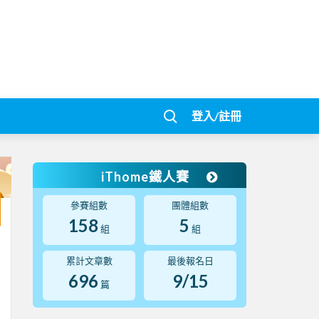
登入/註冊
iThome鐵人賽
參賽組數
團體組數
158
5
組
組
累計文章數
最後報名日
696
9/15
篇