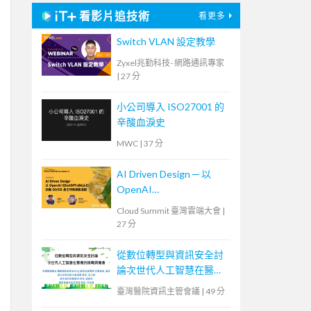
看影片追技術
看更多
Switch VLAN 設定教學
Zyxel兆勤科技- 網路通訊專家
|
27 分
小公司導入 ISO27001 的
辛酸血淚史
MWC
|
37 分
AI Driven Design ─ 以
OpenAI
(ChatGPT+DALL-E) 自動
Cloud Summit 臺灣雲端大會
|
CI/CD 產生特教網頁遊戲
27 分
從數位轉型與資訊安全討
論次世代人工智慧在醫療
的挑戰與機會
臺灣醫院資訊主管會議
|
49 分