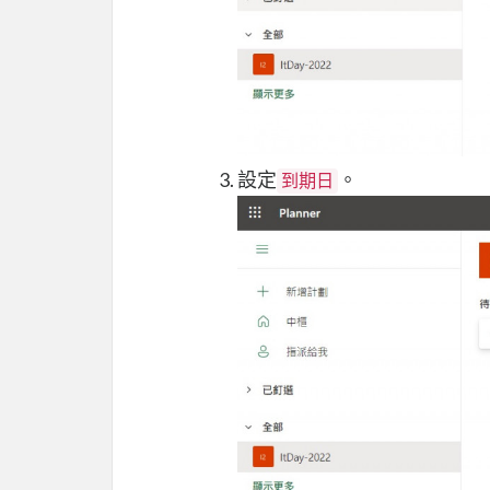
設定
。
到期日