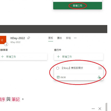
與
。
順序
筆記