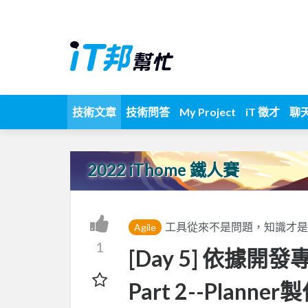
技術文章
技術問答
My Project
iT 徵才
聊
2022 iThome 鐵人賽
工具從來不是問題，知識才是力量 ! M
Agile
1
[Day 5] 依據開
Part 2--Planne