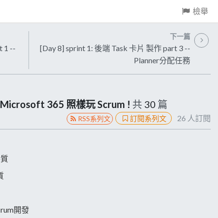
檢舉
下一篇
 1 --
[Day 8] sprint 1: 後端 Task 卡片 製作 part 3 --
Planner分配任務
soft 365 照樣玩 Scrum !
共
30
篇
26
人訂閱
訂閱系列文
RSS系列文
特質
質
crum開發