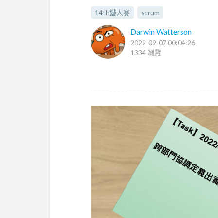
14th鐵人賽
scrum
Darwin Watterson
2022-09-07 00:04:26
1334 瀏覽