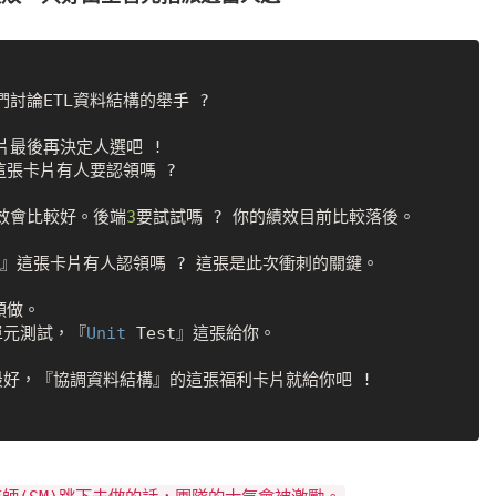
討論ETL資料結構的舉手 ?

片最後再決定人選吧 !

這張卡片有人要認領嗎 ?

績效會比較好。後端
3
要試試嗎 ? 你的績效目前比較落後。

作』這張卡片有人認領嗎 ? 這張是此次衝刺的關鍵。

做。

單元測試，『
Unit
 Test』這張給你。

好，『協調資料結構』的這張福利卡片就給你吧 !
