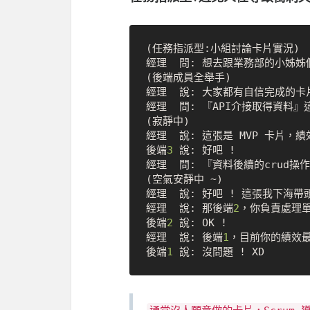
(任務指派型:小組討論卡片實況)

經理  問: 想去跟業務部的小姊姊們
(後端成員全舉手)

經理  說: 大家都有自信完成的卡
經理  問: 『API介接取得資料』
(寂靜中)

經理  說: 這張是 MVP 卡片，
後端
3
 說: 好吧 ! 

經理  問: 『資料後續的crud操
(空氣安靜中 ~)

經理  說: 好吧 ! 這張我下海帶頭
經理  說: 那後端
2
，你負責處理
後端
2
 說: OK !

經理  說: 後端
1
，目前你的績效最
後端
1