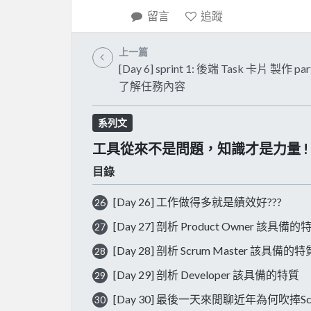
留言
追蹤
上一篇
[Day 6] sprint 1: 後端 Task 卡片 製作 part
了解任務內容
系列文
工具從來不是問題，知識才是力量 ! Micro
目錄
[Day 26] 工作做得多就是績效好???
26
[Day 27] 剖析 Product Owner 該具備的
27
[Day 28] 剖析 Scrum Master 該具備的特
28
[Day 29] 剖析 Developer 該具備的特質
29
[Day 30] 最後一天來閒聊近年為何吹捧S
30