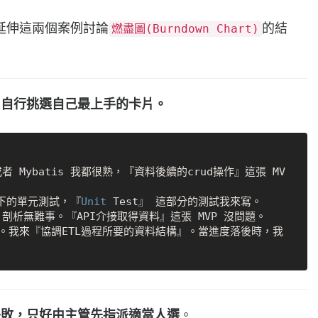
延伸這兩個案例討論
的結
燃盡圖(Burndown Chart)
長，自行挑選自己最上手的卡片。
 或者 Mybatis 我都很熟，『資料後續的crud操作』這張 MV
則下的單元測試，『
Unit
 Test』 這部分的測試我來寫。

on 剖析無難事。『API介接取得資料』這張 MVP 沒問題。

很優秀。我來『協調ETL過程所要的資料結構』。當進度落後時，我
刺失敗，只好由主管先指派適當人選
。