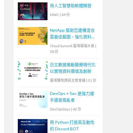
用人工智慧助軟體開發
MWC
|
69 分
NetApp 幫助您建構混合
雲最佳藍圖，強化資料管
理
Cloud Summit 臺灣雲端大會
|
28 分
日立數據推動醫療現代化
以實現資料價值及創新
臺灣醫院資訊主管會議
|
31 分
DevOps + Sec 是強力援
手還是搗亂者
DevOpsDays
|
42 分
用 Python 打造高互動性
的 Discord BOT