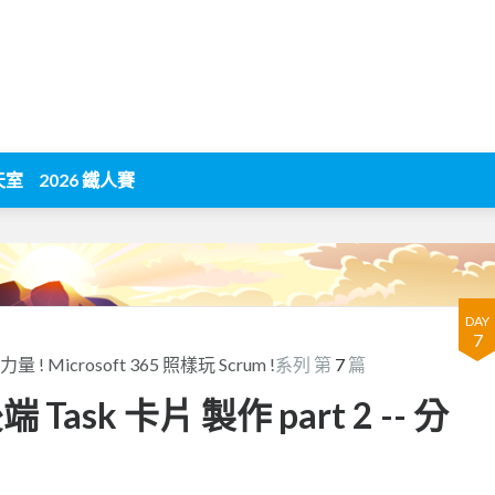
天室
2026 鐵人賽
DAY
7
icrosoft 365 照樣玩 Scrum !
系列 第
7
篇
: 後端 Task 卡片 製作 part 2 -- 分