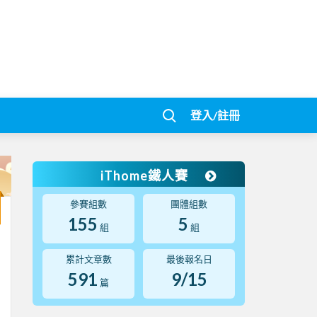
登入/註冊
iThome鐵人賽
參賽組數
團體組數
155
5
組
組
累計文章數
最後報名日
591
9/15
篇