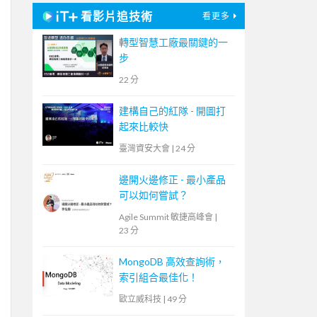
看影片追技術
看更多
轉型智慧工廠最關鍵的一
步
22 分
建構自己的紅隊 - 開圖打
起來比較快
臺灣資安大會
|
24 分
邊開火邊修正 - 最小產品
可以如何嘗試？
Agile Summit 敏捷高峰會
|
23 分
MongoDB 高效查詢術，
索引組合最佳化！
歐立威科技
|
49 分