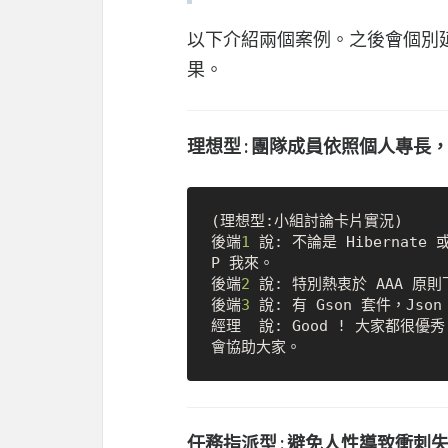
以下介紹兩個案例。之後會個別
果。
理想型 : 團隊成員依照個人專
(理想型:小組討論卡片實況)

後端
1
 說: 不論是 Hibernate
P 我來。

後端
2
 說: 特別熱衷於 AAA 原
後端
3
 說: 有 Gson 套件，Js
經理  說: Good ! 大家都
任務指派型 : 避免人性導致衝