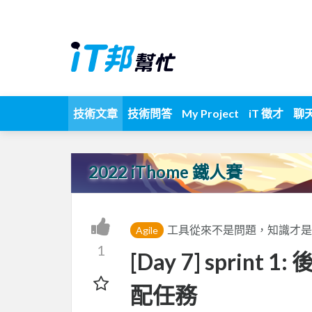
技術文章
技術問答
My Project
iT 徵才
聊
2022 iThome 鐵人賽
工具從來不是問題，知識才是力量 ! M
Agile
1
[Day 7] sprint 1
配任務