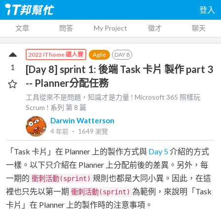
登入
文章
問答
My Project
徵才
聊天
Agile
DAY
8
2022 iThome 鐵人賽
1
[Day 8] sprint 1: 後端 Task 卡片 製作 part 3
-- Planner分配任務
工具從來不是問題，知識才是力量 ! Microsoft 365 照樣玩
Scrum !
系列 第
8
篇
Darwin Watterson
4 年前
‧
1649
瀏覽
「Task 卡片」在 Planner 上的製作方式與
Day 5
介紹的方式
一樣。以下只介紹在 Planner 上分配前後的差異。另外，每
一期的
規則也都是大同小異。因此，在這
衝刺活動(sprint)
裡也只先以第一期
為範例，來說明「Task
衝刺活動(sprint)
卡片」在 Planner 上的製作時的注意事項。