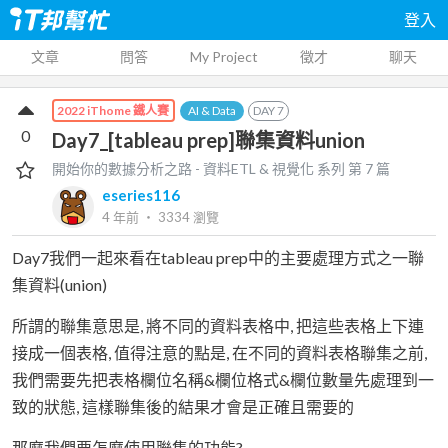
登入
文章
問答
My Project
徵才
聊天
AI & Data
DAY
7
2022 iThome 鐵人賽
0
Day7_[tableau prep]聯集資料union
開始你的數據分析之路 - 資料ETL & 視覺化
系列 第
7
篇
eseries116
4 年前
‧
3334
瀏覽
Day7我們一起來看在tableau prep中的主要處理方式之一聯
集資料(union)
所謂的聯集意思是, 將不同的資料表格中, 把這些表格上下連
接成一個表格, 值得注意的點是, 在不同的資料表格聯集之前,
我們需要先把表格欄位名稱&欄位格式&欄位數量先處理到一
致的狀態, 這樣聯集後的結果才會是正確且需要的
那麼我們要怎麼使用聯集的功能?