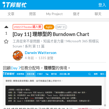
登入
文章
問答
My Project
徵才
聊天
Agile
DAY
11
2022 iThome 鐵人賽
1
[Day 11] 理想型的 Burndown Chart
工具從來不是問題，知識才是力量 ! Microsoft 365 照樣玩
Scrum !
系列 第
11
篇
Darwin Watterson
4 年前
‧
1335
瀏覽
回顧
Day 7
任務分配時，
理想型
的情境。