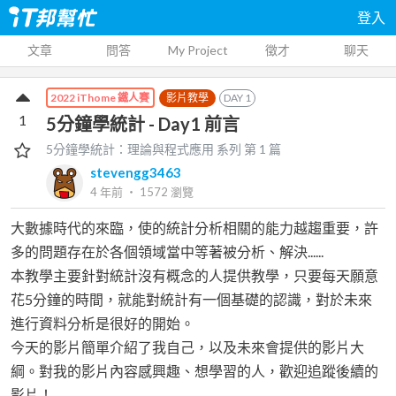
登入
文章
問答
My Project
徵才
聊天
影片教學
DAY
1
2022 iThome 鐵人賽
1
5分鐘學統計 - Day1 前言
5分鐘學統計：理論與程式應用
系列 第
1
篇
stevengg3463
4 年前
‧
1572
瀏覽
大數據時代的來臨，使的統計分析相關的能力越趨重要，許
多的問題存在於各個領域當中等著被分析、解決......
本教學主要針對統計沒有概念的人提供教學，只要每天願意
花5分鐘的時間，就能對統計有一個基礎的認識，對於未來
進行資料分析是很好的開始。
今天的影片簡單介紹了我自己，以及未來會提供的影片大
綱。對我的影片內容感興趣、想學習的人，歡迎追蹤後續的
影片！