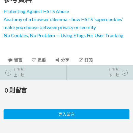
Protecting Against HSTS Abuse
Anatomy of a browser dilemma – how HSTS ‘supercookies’
make you choose between privacy or security
No Cookies, No Problem — Using ETags For User Tracking
留言
追蹤
分享
訂閱
此系列
此系列
上一篇
下一篇
0
則留言
登入留言