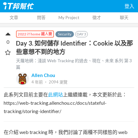
登入
文章
問答
My Project
徵才
聊天
Security
DAY
3
2022 iThome 鐵人賽
0
Day 3. 如何儲存 Identifier：Cookie 以及那
些意想不到的地方
天羅地網：淺談 Web Tracking 的過去、現在、未來
系列 第
3
篇
Allen Chou
4 年前
‧
2094
瀏覽
此系列文目前主要在
此網站
上繼續連載，本文更新於此：
https://web-tracking.allenchou.cc/docs/stateful-
tracking/storing-identifier/
在介紹 web tracking 時，我們討論了兩種不同樣態的 web