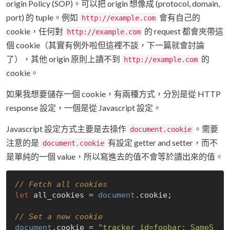
origin Policy (SOP)。可以把 origin 想像成 (protocol, domain,
port) 的 tuple。例如
會有自己的
http://example.com
cookie，任何對
的 request 都會夾帶這
http://example.com
個 cookie（其實有例外啦但這裡不談，下一篇就會討論
了），其他 origin 原則上讀不到
的
http://example.com
cookie。
如果我想要儲存一個 cookie，有兩種方式，分別是從 HTTP
response 設定，一個是從 Javascript 設定。
Javascript 設定方式主要是去操作
。需要
document.cookie
注意的是
有設定 getter and setter，而不
document.cookie
是單純的一個 value，所以寫進去的值不會等於讀出來的值。
// Fetch all cookies
let
 all_cookies = 
document
.cookie;

// Set a new cookie
document
.cookie = 
"tracker_id=foobar; SameS