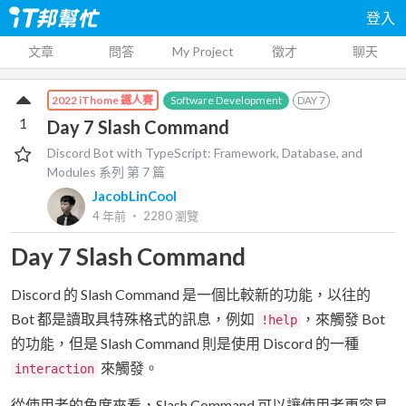
登入
文章
問答
My Project
徵才
聊天
Software Development
DAY
7
2022 iThome 鐵人賽
1
Day 7 Slash Command
Discord Bot with TypeScript: Framework, Database, and
Modules
系列 第
7
篇
JacobLinCool
4 年前
‧
2280
瀏覽
Day 7 Slash Command
Discord 的 Slash Command 是一個比較新的功能，以往的
Bot 都是讀取具特殊格式的訊息，例如
，來觸發 Bot
!help
的功能，但是 Slash Command 則是使用 Discord 的一種
來觸發。
interaction
從使用者的角度來看，Slash Command 可以讓使用者更容易