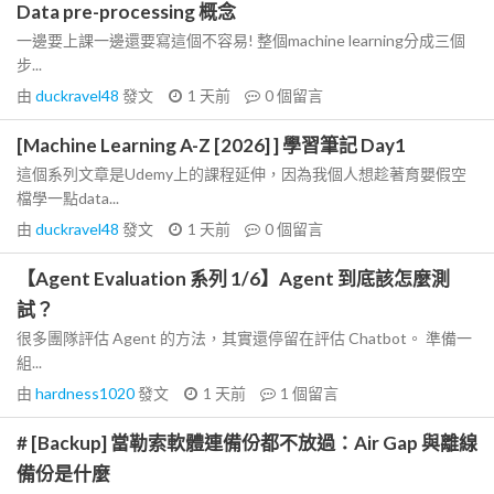
Data pre-processing 概念
一邊要上課一邊還要寫這個不容易! 整個machine learning分成三個
步...
由
duckravel48
發文
1 天前
0
個留言
[Machine Learning A-Z [2026] ] 學習筆記 Day1
這個系列文章是Udemy上的課程延伸，因為我個人想趁著育嬰假空
檔學一點data...
由
duckravel48
發文
1 天前
0
個留言
【Agent Evaluation 系列 1/6】Agent 到底該怎麼測
試？
很多團隊評估 Agent 的方法，其實還停留在評估 Chatbot。 準備一
組...
由
hardness1020
發文
1 天前
1
個留言
# [Backup] 當勒索軟體連備份都不放過：Air Gap 與離線
備份是什麼