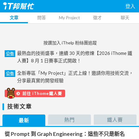
登入
文章
問答
My Project
徵才
聊天
按讚加入 iThelp 粉絲團追蹤
最熱血的技術盛事，連續 30 天的修煉【2026 iThome 鐵
公告
人賽】8 月 1 日賽事正式開啟！
全新專區「My Project」正式上線！邀請你用技術交流，
公告
分享最真實的開發經驗
前往 iThome鐵人賽
技術文章
熱門
鐵人賽
最新
從 Prompt 到 Graph Engineering：這些不只是新名