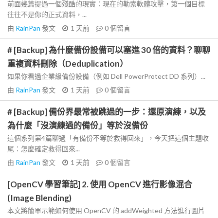
前面幾篇提過一個殘酷的現實：現在的勒索軟體攻擊，第一個目標
往往不是你的正式資料，...
由
RainPan
發文
1 天前
0
個留言
# [Backup] 為什麼備份設備可以塞進 30 倍的資料？聊聊
重複資料刪除（Deduplication）
如果你看過企業級備份設備（例如 Dell PowerProtect DD 系列）...
由
RainPan
發文
1 天前
0
個留言
# [Backup] 備份界最常被跳過的一步：還原演練，以及
為什麼「沒演練過的備份」等於沒備份
這個系列第4篇聊過「有備份不等於救得回來」，今天把這個主題收
尾：怎麼確定救得回來...
由
RainPan
發文
1 天前
0
個留言
[OpenCV 學習筆記] 2. 使用 OpenCV 進行影像混合
(Image Blending)
本文將簡單示範如何使用 OpenCV 的 addWeighted 方法進行圖片