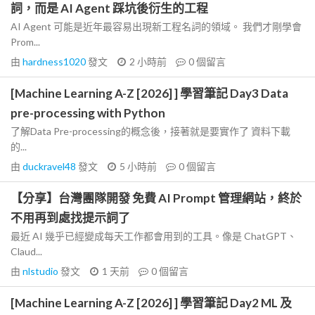
詞，而是 AI Agent 踩坑後衍生的工程
AI Agent 可能是近年最容易出現新工程名詞的領域。 我們才剛學會
Prom...
由
hardness1020
發文
2 小時前
0
個留言
[Machine Learning A-Z [2026] ] 學習筆記 Day3 Data
pre-processing with Python
了解Data Pre-processing的概念後，接著就是要實作了 資料下載
的...
由
duckravel48
發文
5 小時前
0
個留言
【分享】台灣團隊開發 免費 AI Prompt 管理網站，終於
不用再到處找提示詞了
最近 AI 幾乎已經變成每天工作都會用到的工具。像是 ChatGPT、
Claud...
由
nlstudio
發文
1 天前
0
個留言
[Machine Learning A-Z [2026] ] 學習筆記 Day2 ML 及