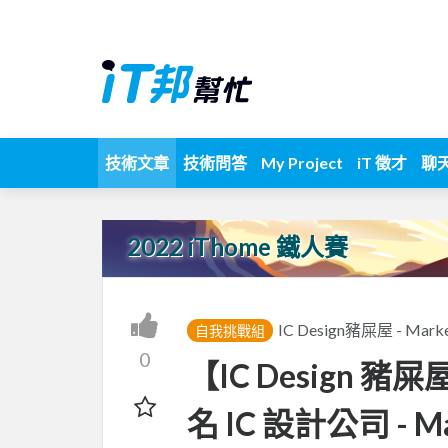
技術文章
技術問答
My Project
iT 徵才
聊
2022 iThome 鐵人賽
IC Design豬屎屋 - Ma
自我挑戰組
0
【IC Design 豬屎屋
名 IC 設計公司 - Ma