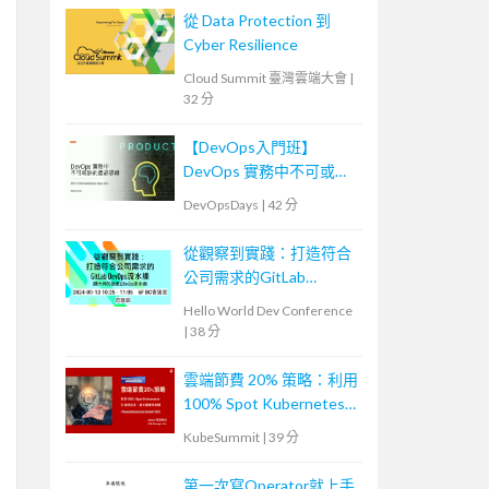
從 Data Protection 到
Cyber Resilience
Cloud Summit 臺灣雲端大會
|
32 分
【DevOps入門班】
DevOps 實務中不可或缺
的產品思維
DevOpsDays
|
42 分
從觀察到實踐：打造符合
公司需求的GitLab
DevOps流水線
Hello World Dev Conference
|
38 分
雲端節費 20% 策略：利用
100% Spot Kubernetes
打造低成本、高可靠應用
KubeSummit
|
39 分
架構
第一次寫Operator就上手