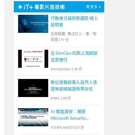
看影片追技術
看更多
行動身分識別新趨勢 線上
說明會
全景軟體 - 專注於人、事、物
認證
|
77 分
在 DevOps 的路上測試該
怎麼進行
DevOpsDays
|
42 分
數位發展部導入自然人憑
證無密碼驗證與零信任
MWC
|
28 分
AI 賦能資安：揭密
Microsoft Security
Copilot 如何助力資安防
IT EXPLAINED
|
37 分
護