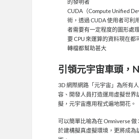
的發明者
CUDA（Compute Unified 
術，透過 CUDA 使用者可利用
者需要有一定程度的圖形處
要 CPU 來運算的資料現在
轉檔都幫助甚大
引領元宇宙車頭，NVID
3D 網際網路「元宇宙」為所有
容、開發人員打造運用虛擬世界
擬，元宇宙應用程式遍地開花。
可以簡單比喻為在 Omnivers
於建構擬真虛擬環境，更將成為