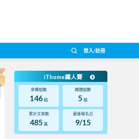
登入/註冊
iThome鐵人賽
參賽組數
團體組數
146
5
組
組
累計文章數
最後報名日
485
9/15
篇