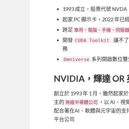
1993 成立，股票代號 NVD
起家 PC 顯示卡，2022 年
跨足
車用、電腦、手機、伺服器
開發
讓不了
CUDA Toolkit
務
系列開啟數位雙生 di
Omniverse
NVIDIA，輝達 OR
創立於 1993 年 1 月，雖然
主的
，以 AI、
無廠半導體公司
配合著在AI、軟體與元宇宙的
平台公司