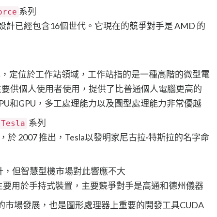
系列
orce
ce 的設計已經包含16個世代。它現在的競爭對手是 AMD 的
列
業核心，定位於工作站領域，工作站指的是一種高階的微型電
主要供個人使用者使用，提供了比普通個人電腦更高的
PU和GPU，多工處理能力以及圖型處理能力非常優越
系列
Tesla
，於 2007 推出，Tesla以發明家尼古拉·特斯拉的名字命
計，但智慧型機市場對此響應不大
式發表，主要用於手持式裝置，主要競爭對手是高通和德州儀器
的市場發展，也是圖形處理器上重要的開發工具CUDA