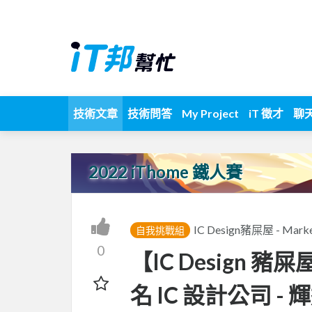
技術文章
技術問答
My Project
iT 徵才
聊
2022 iThome 鐵人賽
IC Design豬屎屋 - Ma
自我挑戰組
0
【IC Design 豬屎屋
名 IC 設計公司 - 輝