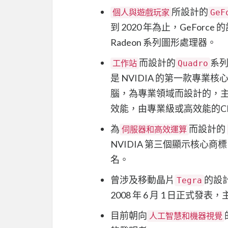
所設計的
個人與遊戲玩家
GeF
到 2020 年為止，GeFor
Radeon 系列圖形處理器。
而設計的
系
工作站
Quadro
是 NVIDIA 的第一款專
腦，為專業領域而設計的，
效能，由專業級或高效能的C
為
而設計的
伺服器和高效運算
NVIDIA 第三個顯示核心商標
名。
曾涉及移動晶片
的設
Tegra
2008 年 6 月 1 日正
目前朝向
人工智慧和機器視覺