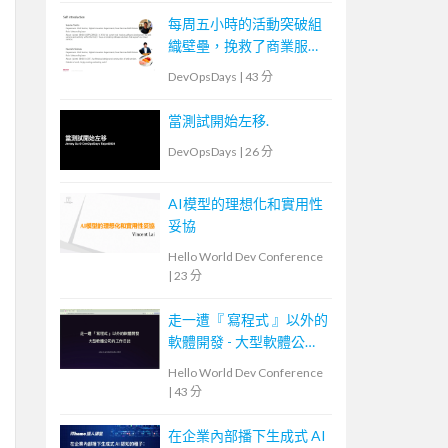
每周五小時的活動突破組
織壁壘，挽救了商業服務
運營者的故事
DevOpsDays
|
43 分
當測試開始左移.
DevOpsDays
|
26 分
AI模型的理想化和實用性
妥協
Hello World Dev Conference
|
23 分
走一遭『 寫程式 』以外的
軟體開發 - 大型軟體公司
的工作日誌
Hello World Dev Conference
|
43 分
在企業內部播下生成式 AI