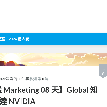
天室
2026 鐵人賽
DAY
8
rketer認識的30件事
系列 第
8
篇
 Marketing 08 天】Global 知
達 NVIDIA