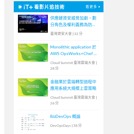
看影片追技術
看更多
供應鏈資安威脅加劇，劃
分角色及權利義務為防禦
致勝關鍵
臺灣資安大會
|
32 分
Monolithic application 於
AWS OpsWorks+Chef 的
Multi-Region 自動化維運
Cloud Summit 臺灣雲端大會
|
管理實例
28 分
金融業於雲端轉型過程中
應用系統大規模上雲策略
Cloud Summit 臺灣雲端大會
|
26 分
BizDevOps 概論
DevOpsDays
|
38 分