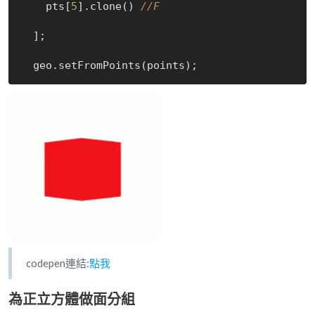
    pts[
5
].clone() 
//F
  ];

codepen連結:
點我
為正立方體做面分組