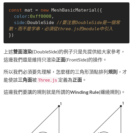
const
 mat = 
new
 MeshBasicMaterial({

color
:
0xff0000
,

side
:DoubleSide 
//要注意DoubleSide是一個常
數，而不是字串，必須從three.js的module中引入
上述
雙面渲染
(DoubleSide)的例子只是先提供給大家參考，
這邊我們還是維持只渲染
正面
(FrontSide)的操作。
所以我們必須要先理解，怎麼樣的三角形頂點排列
規則
，才
能使該
三角面
被
定義為
正面
。
Three.js
這邊我們要講的規則就是所謂的
Winding Rule
(纏繞規則)。