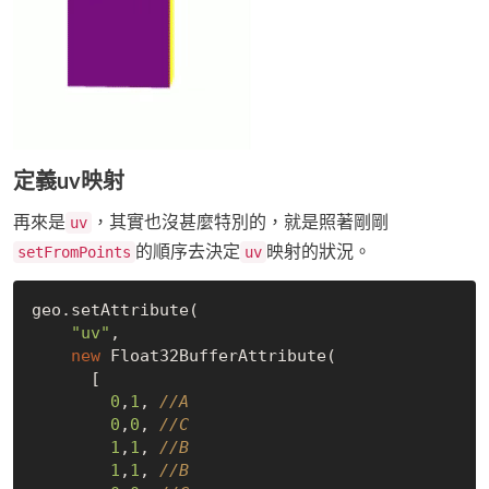
定義uv映射
再來是
，其實也沒甚麼特別的，就是照著剛剛
uv
的順序去決定
映射的狀況。
setFromPoints
uv
geo.setAttribute(

"uv"
,

new
 Float32BufferAttribute(

      [

0
,
1
, 
//A
0
,
0
, 
//C
1
,
1
, 
//B
1
,
1
, 
//B