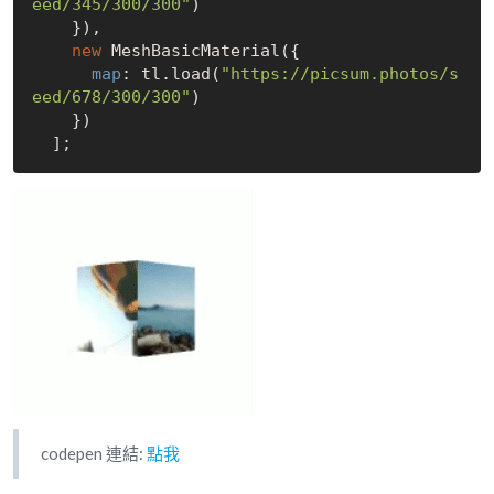
eed/345/300/300"
)

    }),

new
 MeshBasicMaterial({

map
: tl.load(
"https://picsum.photos/s
eed/678/300/300"
)

    })

codepen 連結:
點我