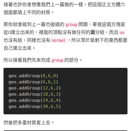
接著也許你會想像我們上一篇做的一樣，把這個正立方體六
個面都填上不同的材質。
那你就會碰到上一篇也碰過的
問題，畢竟這個方塊是
group
從0建立出來的，裡面的頂點沒有做任何的
面
分組，而且
uv
也沒有給，同樣也沒有
，所以等於是剩下的東西都要
normal
自己建立出來。
所以接著我們先來完成
的部分。
group
geo.addGroup(
0
,
6
,
0
)

geo.addGroup(
6
,
6
,
1
)

geo.addGroup(
12
,
6
,
2
)

geo.addGroup(
18
,
6
,
3
)

geo.addGroup(
24
,
6
,
4
)

geo.addGroup(
30
,
6
,
5
然後把多重材質套上去。