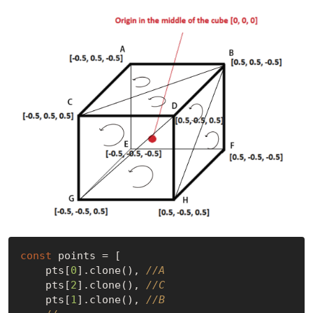
const
 points = [

    pts[
0
].clone(), 
//A
    pts[
2
].clone(), 
//C
    pts[
1
].clone(), 
//B