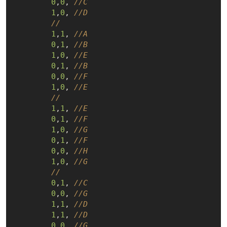
0
,
0
, 
//C
1
,
0
, 
//D
//
1
,
1
, 
//A
0
,
1
, 
//B
1
,
0
, 
//E
0
,
1
, 
//B
0
,
0
, 
//F
1
,
0
, 
//E
//
1
,
1
, 
//E
0
,
1
, 
//F
1
,
0
, 
//G
0
,
1
, 
//F
0
,
0
, 
//H
1
,
0
, 
//G
//
0
,
1
, 
//C
0
,
0
, 
//G
1
,
1
, 
//D
1
,
1
, 
//D
0
,
0
, 
//G