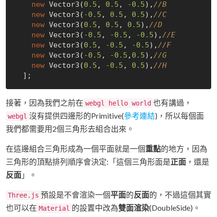
new
 Vector3(
0.5
, 
0.5
, 
-0.5
),
//B
new
 Vector3(
-0.5
, 
0.5
, 
0.5
),
//C
new
 Vector3(
0.5
, 
0.5
, 
0.5
),
//D
new
 Vector3(
-0.5
, 
-0.5
, 
-0.5
),
//E
new
 Vector3(
0.5
, 
-0.5
, 
-0.5
),
//F
new
 Vector3(
-0.5
, 
-0.5
,
0.5
),
//G
new
 Vector3(
0.5
, 
-0.5
, 
0.5
),
//H
接著，因為我們之前在
也有講過，
webgl hello world
沒有提供四邊形的Primitive(
參考連結
)，所以每個面
webgl
我們都需要用2個三角形去組合出來。
在這邊組合三角形成為一個平面就是一個
重點
的地方，因為
三角形的頂點排列順序會決定:「這個三角形面是
正面
，還是
反面
」。
預設是不會渲染一個
平面
的
反面
的，不過這個其實
Three.js
也可以在
的設置中改為
雙面渲染
(DoubleSide)。
Material