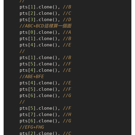
//
    pts[
1
].clone(), 
//B
    pts[
2
].clone(), 
//C
    pts[
3
].clone(), 
//D
//ABC+BCD這樣算一個面
    pts[
0
].clone(), 
//A
    pts[
1
].clone(), 
//B
    pts[
4
].clone(), 
//E
//
    pts[
1
].clone(), 
//B
    pts[
5
].clone(), 
//F
    pts[
4
].clone(), 
//E
//ABE+BFE
    pts[
4
].clone(), 
//E
    pts[
5
].clone(), 
//F
    pts[
6
].clone(), 
//G
//
    pts[
5
].clone(), 
//F
    pts[
7
].clone(), 
//H
    pts[
6
].clone(), 
//G
//EFG+FHG
    pts[
2
].clone(), 
//C