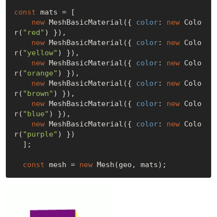
const
 mats = [

new
 MeshBasicMaterial({ 
color
: 
new
 Colo
r(
"red"
) }),

new
 MeshBasicMaterial({ 
color
: 
new
 Colo
r(
"yellow"
) }),

new
 MeshBasicMaterial({ 
color
: 
new
 Colo
r(
"orange"
) }),

new
 MeshBasicMaterial({ 
color
: 
new
 Colo
r(
"brown"
) }),

new
 MeshBasicMaterial({ 
color
: 
new
 Colo
r(
"blue"
) }),

new
 MeshBasicMaterial({ 
color
: 
new
 Colo
r(
"purple"
) })

  ];

const
 mesh = 
new