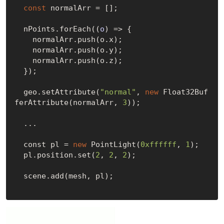
const
 normalArr = [];

  nPoints.forEach(
(
o
) =>
 {

    normalArr.push(o.x);

    normalArr.push(o.y);

    normalArr.push(o.z);

  });

  geo.setAttribute(
"normal"
, 
new
 Float32Buf
ferAttribute(normalArr, 
3
));

  ...

  const pl = 
new
 PointLight(
0xffffff
, 
1
);

  pl.position.set(
2
, 
2
, 
2
);

  scene.add(mesh, pl);
