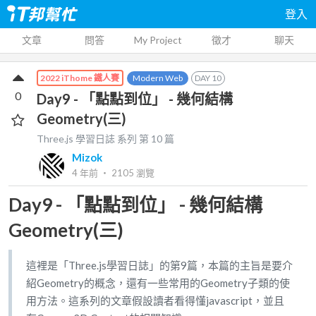
登入
文章
問答
My Project
徵才
聊天
Modern Web
DAY
10
2022 iThome 鐵人賽
0
Day9 - 「點點到位」 - 幾何結構
Geometry(三)
Three.js 學習日誌
系列 第
10
篇
Mizok
4 年前
‧
2105
瀏覽
Day9 - 「點點到位」 - 幾何結構
Geometry(三)
這裡是「Three.js學習日誌」的第9篇，本篇的主旨是要介
紹Geometry的概念，還有一些常用的Geometry子類的使
用方法。這系列的文章假設讀者看得懂javascript，並且