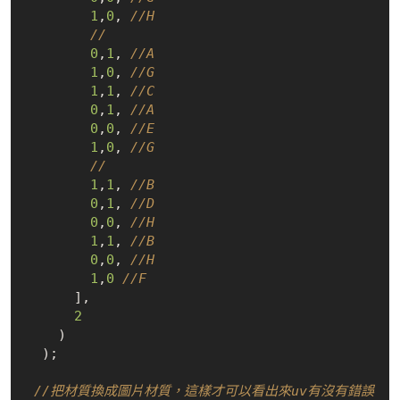
1
,
0
, 
//H
//
0
,
1
, 
//A
1
,
0
, 
//G
1
,
1
, 
//C
0
,
1
, 
//A
0
,
0
, 
//E
1
,
0
, 
//G
//
1
,
1
, 
//B
0
,
1
, 
//D
0
,
0
, 
//H
1
,
1
, 
//B
0
,
0
, 
//H
1
,
0
//F
      ],

2
    )

  );

//把材質換成圖片材質，這樣才可以看出來uv有沒有錯誤