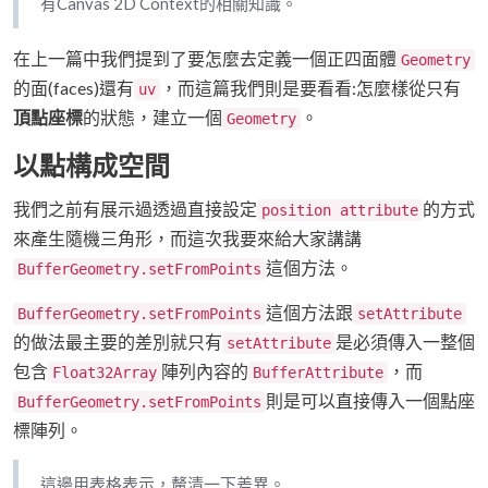
有Canvas 2D Context的相關知識。
在上一篇中我們提到了要怎麼去定義一個正四面體
Geometry
的面(faces)還有
，而這篇我們則是要看看:怎麼樣從只有
uv
頂點座標
的狀態，建立一個
。
Geometry
以點構成空間
我們之前有展示過透過直接設定
的方式
position attribute
來產生隨機三角形，而這次我要來給大家講講
這個方法。
BufferGeometry.setFromPoints
這個方法跟
BufferGeometry.setFromPoints
setAttribute
的做法最主要的差別就只有
是必須傳入一整個
setAttribute
包含
陣列內容的
，而
Float32Array
BufferAttribute
則是可以直接傳入一個點座
BufferGeometry.setFromPoints
標陣列。
這邊用表格表示，釐清一下差異。