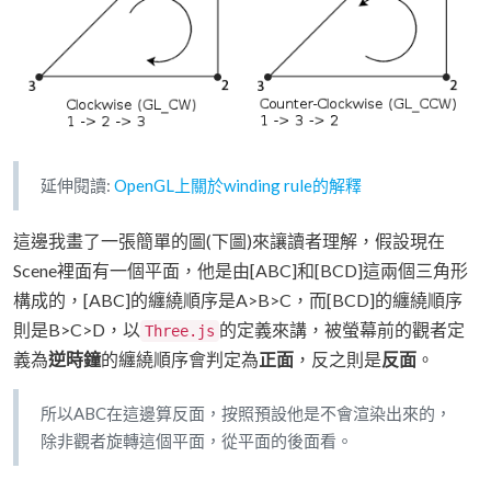
延伸閱讀:
OpenGL上關於winding rule的解釋
這邊我畫了一張簡單的圖(下圖)來讓讀者理解，假設現在
Scene裡面有一個平面，他是由[ABC]和[BCD]這兩個三角形
構成的，[ABC]的纏繞順序是A>B>C，而[BCD]的纏繞順序
則是B>C>D，以
的定義來講，被螢幕前的觀者定
Three.js
義為
逆時鐘
的纏繞順序會判定為
正面
，反之則是
反面
。
所以ABC在這邊算反面，按照預設他是不會渲染出來的，
除非觀者旋轉這個平面，從平面的後面看。