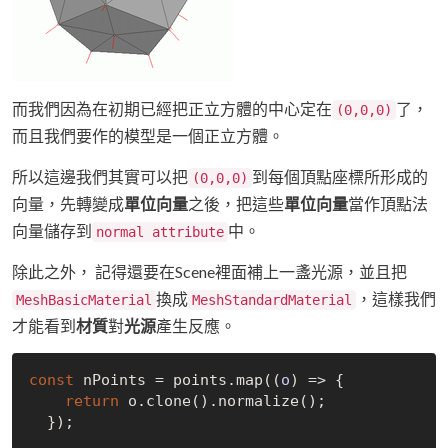
而我們因為在初期已經把正立方體的中心定在
了，
(0,0,0)
而且我們要作的模型是一個正立方體。
所以這邊我們其實可以把
到每個頂點座標所形成的
(0,0,0)
向量，先轉變成
單位向量
之後，把這些
單位向量
當作頂點法
向量儲存到
中。
normal attribute
除此之外， 記得還要在Scene裡面補上一盞光源，並且把
換成
，這樣我們
MeshBasicMaterial
MeshStandardMaterial
才能看到
材質
對
光源
產生反應。
const
 nPoints = points.map(
(
o
) =>
 {

return
 o.clone().normalize();

  });
