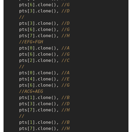
    pts[
6
].clone(), 
//G
    pts[
3
].clone(), 
//D
//
    pts[
3
].clone(), 
//D
    pts[
6
].clone(), 
//G
    pts[
7
].clone(), 
//H
//EFG+FGH
    pts[
0
].clone(), 
//A
    pts[
6
].clone(), 
//G
    pts[
2
].clone(), 
//C
//
    pts[
0
].clone(), 
//A
    pts[
4
].clone(), 
//E
    pts[
6
].clone(), 
//G
//ACG+AEG
    pts[
1
].clone(), 
//B
    pts[
3
].clone(), 
//D
    pts[
7
].clone(), 
//H
//
    pts[
1
].clone(), 
//B
    pts[
7
].clone(), 
//H