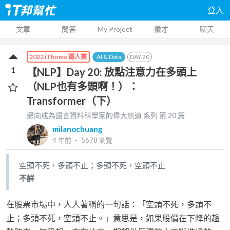
登入
文章
問答
My Project
徵才
聊天
AI & Data
DAY
20
2022 iThome 鐵人賽
1
【NLP】Day 20: 放點注意力在多頭上
（NLP也有多頭啊！）：
Transformer（下）
邁向成為語言資料科學家的偉大航道
系列 第
20
篇
milanochuang
4 年前
‧
5678
瀏覽
空頭不死，多頭不止；多頭不死，空頭不止
不詳
在股票市場中，人人著稱的一句話：「空頭不死，多頭不
止；多頭不死，空頭不止。」意思是，如果股價在下降的趨