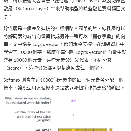
辦？所以最後就會需要**線性層（Linear Layer）
以及
激勵函
數層（Softmax Layer）**來幫助模型將這些數值資料轉回文
字。
線性層是一個完全連接的神經網路。簡單的說，線性層可以
將解碼器的輸出向量
轉化成另外一種可以「儲存字彙」的向
量
，文中稱為 Logits vector。假如說今天模型在訓練資料中
學習了 10000 個字，那麼在這個叫 Logits vector 的向量中就
會有 10000 個元素，這些元素分別又代表了不同分數
（score），這些分數都可以對應回去每一個字。
Softmax 則會在這10000個元素中的每一個元素各分配一個
概率，讓模型用這個概率決定該以哪個字作為最後的輸出。