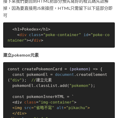
接下來我們要回到HTML把部分預先寫好的程式碼先註解
掉，因為要直接用JS來操控，HTML只需留下以下這部分即
可
  <h1>Pokedex</h1>

    <
div
class
=
"poke-container"
id
=
"poke-co
ntainer"
></
div
建立pokemon元素
const createPokemonCard = 
(pokemon)
 =>
 {

  const pokemonEl = 
document
.createElement
(
"div"
);  
//
建立元素

  pokemonEl.classList.add(
"pokemon"
);  

  const pokemonInnerHTML = `
  <div 
class
=
"img-container"
>

<
img
src
=
"省略不寫"
alt
=
"pikachu"
>
</
div
>