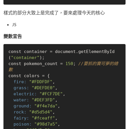
樣式的部分大致上是完成了，要來處理今天的核心
JS
變數宣告
const container = document.getElementById
(
"container"
);

const pokemon_count = 
150
; 
//要抓的寶可夢的總
數
  fire:
"#FDDFDF"
  grass:
"#DEFDE0"
  electric:
"#FCF7DE"
  water:
"#DEF3FD"
  ground:
"#f4e7da"
  rock:
"#d5d5d4"
  fairy:
"#fceaff"
  poison:
"#98d7a5"