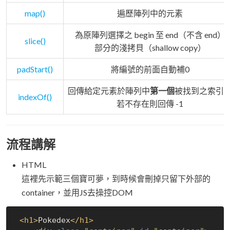
map()
遍歷陣列中的元素
為原陣列選擇之 begin 至 end（不含 end）
slice()
部分的淺拷貝（shallow copy）
padStart()
將編號的前面自動補0
回傳給定元素於陣列中
第一個
被找到之索引
indexOf()
若不存在則回傳 -1
流程講解
HTML
這裡先示範三個寶可夢，到時候會刪掉只留下外部的
container，並用JS去操控DOM
<
h1
>
Pokedex
</
h1
>