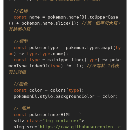
//名稱
const
 name = pokemon.name[0].toUpperCase
() + pokemon.name.slice(1); 
//第一個字母大寫，
其餘都小寫
//類型
const
 pokemonType = pokemon.types.map((
ty
pe
) => 
type
.
type
.name); 

const
type
 = mainType.find((
type
) => poke
monType.indexOf(
type
) != -1); 
//不等於-1代表
有找到值
//顏色
const
 color = colors[
type
];

  pokemonEl.style.backgroundColor = color;

// 圖片
const
 pokemonInnerHTML = `

  <div 
class
=
"img-container"
>

  <img src=
"https://raw.githubusercontent.c