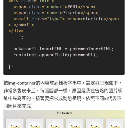
<
div
class
=
"info"
>
<
span
class
=
"number"
>
#001
</
span
>
<
span
class
=
"name"
>
Pikachu
</
span
>
<
small
class
=
"type"
>
<
span
>
electric
</
span
>
</
small
>
</
div
>
`;

  pokemonEl.innerHTML = pokemonInnerHTML;

  container.appendChild(pokemonEl);

把img-container的內容放到樣板字串中，設定好呈現如下，
非常多隻皮卡丘，每張圖都一樣，原因是我在省略的圖片網
址中先寫死的，接著要把它成動態呈現，依照不同id代表不
同圖片來完成