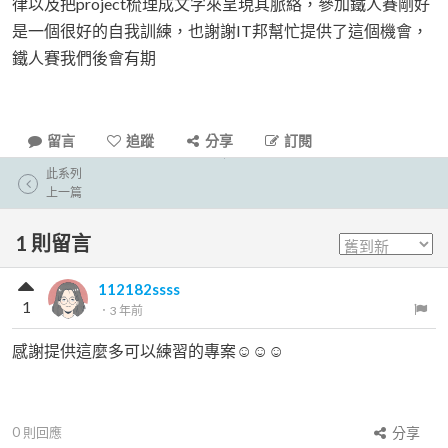
律以及把project梳理成文字來呈現其脈絡，參加鐵人賽剛好
是一個很好的自我訓練，也謝謝IT邦幫忙提供了這個機會，
鐵人賽我們後會有期
留言
追蹤
分享
訂閱
此系列
上一篇
1
則留言
112182ssss
1
．
3 年前
感謝提供這麼多可以練習的專案☺️☺️☺️
0
則回應
分享