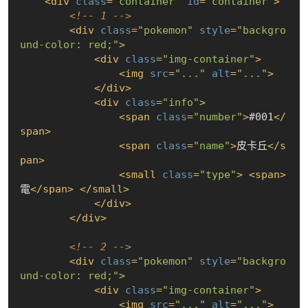
<
div
class
=
"container"
id
=
"container"
>
<!-- 1 -->
<
div
class
=
"pokemon"
style
=
"backgro
und-color: red;"
>
<
div
class
=
"img-container"
>
<
img
src
=
"..."
alt
=
"..."
>
</
div
>
<
div
class
=
"info"
>
<
span
class
=
"number"
>
#001
</
span
>
<
span
class
=
"name"
>
皮卡丘
</
s
pan
>
<
small
class
=
"type"
>
<
span
>
電
</
span
>
</
small
>
</
div
>
</
div
>
<!-- 2 -->
<
div
class
=
"pokemon"
style
=
"backgro
und-color: red;"
>
<
div
class
=
"img-container"
>
<
img
src
=
"..."
alt
=
"..."
>