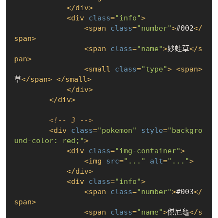
</
div
>
<
div
class
=
"info"
>
<
span
class
=
"number"
>
#002
</
span
>
<
span
class
=
"name"
>
妙蛙草
</
s
pan
>
<
small
class
=
"type"
>
<
span
>
草
</
span
>
</
small
>
</
div
>
</
div
>
<!-- 3 -->
<
div
class
=
"pokemon"
style
=
"backgro
und-color: red;"
>
<
div
class
=
"img-container"
>
<
img
src
=
"..."
alt
=
"..."
>
</
div
>
<
div
class
=
"info"
>
<
span
class
=
"number"
>
#003
</
span
>
<
span
class
=
"name"
>
傑尼龜
</
s