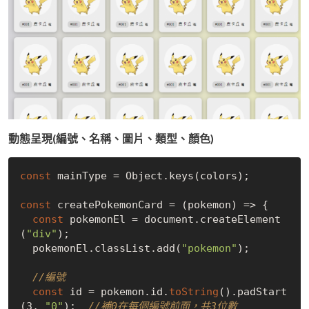
動態呈現(編號、名稱、圖片、類型、顏色)
const
 mainType = Object.keys(colors);

const
 createPokemonCard = (pokemon) => {

const
 pokemonEl = document.createElement
(
"div"
);

  pokemonEl.classList.add(
"pokemon"
);

//編號
const
 id = pokemon.id.
toString
().padStart
(3, 
"0"
);  
//補0在每個編號前面，共3位數