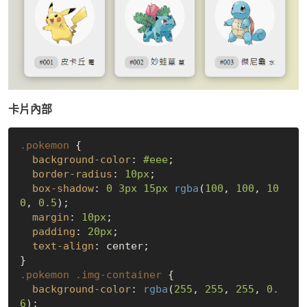
卡片內部
.pokemon
 {

background-color
: 
#eee
;

border-radius
: 
10px
;

box-shadow
: 
0
3px
15px
rgba
(
100
, 
100
, 
10
0
, 
0.5
);

margin
: 
10px
;

padding
: 
20px
;

text-align
: center;

.pokemon
.img-container
 {

background-color
: 
rgba
(
255
, 
255
, 
255
, 
0.
6
);
