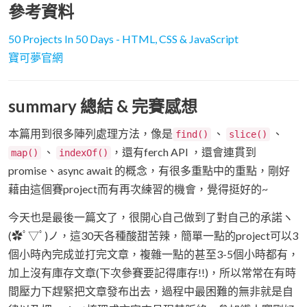
參考資料
50 Projects In 50 Days - HTML, CSS & JavaScript
寶可夢官網
summary 總結 & 完賽感想
本篇用到很多陣列處理方法，像是
、
、
find()
slice()
、
，還有ferch API ，還會連貫到
map()
indexOf()
promise、async await 的概念，有很多重點中的重點，剛好
藉由這個賽project而有再次練習的機會，覺得挺好的~
今天也是最後一篇文了，很開心自己做到了對自己的承諾ヽ
(✿ﾟ▽ﾟ)ノ，這30天各種酸甜苦辣，簡單一點的project可以3
個小時內完成並打完文章，複雜一點的甚至3-5個小時都有，
加上沒有庫存文章(下次參賽要記得庫存!!)，所以常常在有時
間壓力下趕緊把文章發布出去，過程中最困難的無非就是自