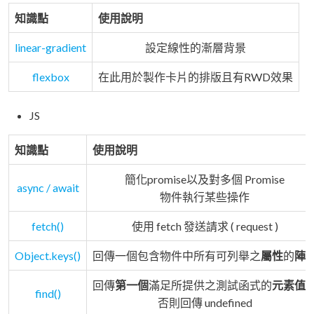
知識點
使用說明
linear-gradient
設定線性的漸層背景
flexbox
在此用於製作卡片的排版且有RWD效果
JS
知識點
使用說明
簡化promise以及對多個 Promise
async / await
物件執行某些操作
fetch()
使用 fetch 發送請求 ( request )
Object.keys()
回傳一個包含物件中所有可列舉之
屬性
的
陣
回傳
第一個
滿足所提供之測試函式的
元素值
find()
否則回傳 undefined