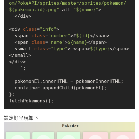
om/PokeAPI/sprites/master/sprites/pokemon/
${pokemon.id}.png"
 alt=
"${name}"
>

  </div>

<div 
class
=
"info"
>

  <span 
class
=
"number"
>#
${id}
</span>

  <span 
class
=
"name"
>
${name}
</span>

  <small 
class
=
"type"
> <span>
${type}
</span> 
</small>

</div>

    `;

  pokemonEl.innerHTML = pokemonInnerHTML;

  container.appendChild(pokemonEl);

};

設定好呈現如下