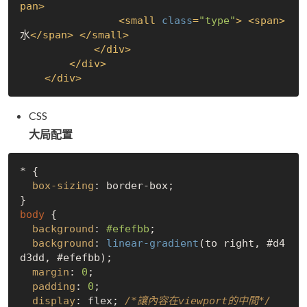
pan
>
<
small
class
=
"type"
>
<
span
>
水
</
span
>
</
small
>
</
div
>
</
div
>
</
div
>
CSS
大局配置
* {

box-sizing
: border-box;

body
 {

background
: 
#efefbb
;

background
: 
linear-gradient
(to right, #d4
d3dd, #efefbb);

margin
: 
0
;

padding
: 
0
;

display
: flex; 
/*讓內容在viewport的中間*/