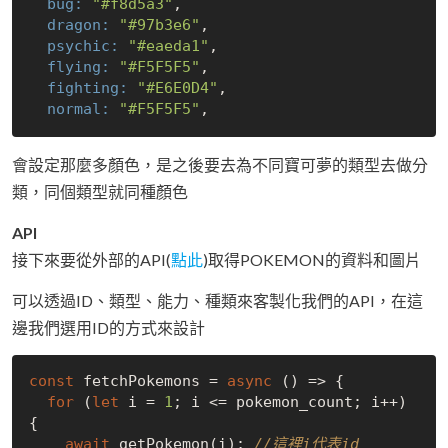
  bug:
"#f8d5a3"
  dragon:
"#97b3e6"
  psychic:
"#eaeda1"
  flying:
"#F5F5F5"
  fighting:
"#E6E0D4"
  normal:
"#F5F5F5"
會設定那麼多顏色，是之後要去為不同寶可夢的類型去做分
類，同個類型就同種顏色
API
接下來要從外部的API(
點此
)取得POKEMON的資料和圖片
可以透過ID、類型、能力、種類來客製化我們的API，在這
邊我們選用ID的方式來設計
const
 fetchPokemons = 
async
 () => {

for
 (
let
 i = 
1
; i <= pokemon_count; i++) 
{

await
 getPokemon(i); 
//這裡i代表id