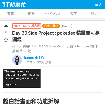
登入
文章
問答
My Project
徵才
聊天
自我挑戰組
DAY
30
2022 iThome 鐵人賽
0
Day 30 Side Project : pokedex 精靈寶可夢
圖鑑
在30天利用HTML & CSS & JavaScript完成Side Project實作
系列 第
30
篇
hannnahTW
4 年前
‧
3002
瀏覽
超白話畫面和功能拆解