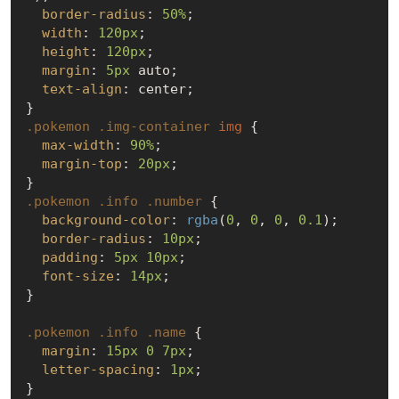
border-radius
: 
50%
;

width
: 
120px
;

height
: 
120px
;

margin
: 
5px
 auto;

text-align
: center;

.pokemon
.img-container
img
 {

max-width
: 
90%
;

margin-top
: 
20px
;

.pokemon
.info
.number
 {

background-color
: 
rgba
(
0
, 
0
, 
0
, 
0.1
);

border-radius
: 
10px
;

padding
: 
5px
10px
;

font-size
: 
14px
;

}

.pokemon
.info
.name
 {

margin
: 
15px
0
7px
;

letter-spacing
: 
1px
;
