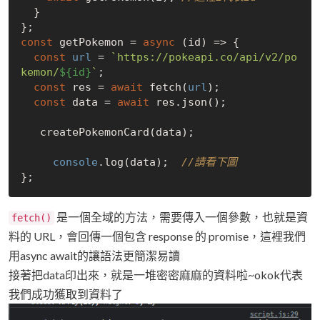
  }

const
 getPokemon = 
async
 (id) => {

const
url
 = 
`https://pokeapi.co/api/v2/po
kemon/
${id}
`
;

const
 res = 
await
 fetch(
url
);

const
 data = 
await
 res.json();

   createPokemonCard(data);

console
.log(data);  
//請看下圖
是一個全域的方法，需要傳入一個參數，也就是資
fetch()
料的 URL，會回傳一個包含 response 的 promise，這裡我們
用async await的讓語法更簡潔易讀
接著把data印出來，就是一堆密密麻麻的資料啦~okok代表
我們成功獲取到資料了