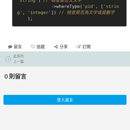
'string'
) 
// 檢查是否文文字
             ->whereType(
'pid'
, [
'strin
g'
, 
'integer'
]) 
// 檢查是否為文字或是數字
留言
追蹤
分享
訂閱
此系列
上一篇
0
則留言
登入留言