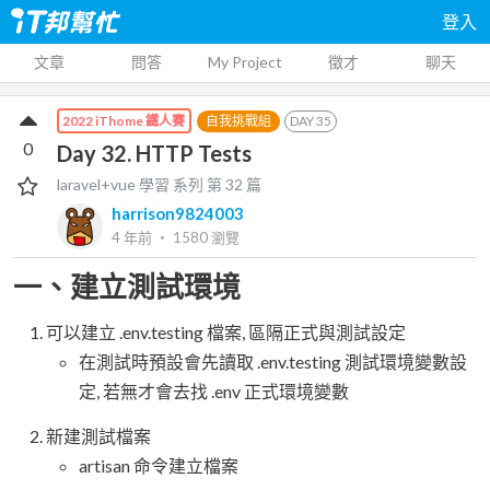
登入
文章
問答
My Project
徵才
聊天
自我挑戰組
DAY
35
2022 iThome 鐵人賽
0
Day 32. HTTP Tests
laravel+vue 學習
系列 第
32
篇
harrison9824003
4 年前
‧
1580
瀏覽
一、建立測試環境
可以建立 .env.testing 檔案, 區隔正式與測試設定
在測試時預設會先讀取 .env.testing 測試環境變數設
定, 若無才會去找 .env 正式環境變數
新建測試檔案
artisan 命令建立檔案