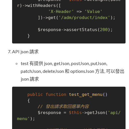
r)->withHeaders([

'X-Header'
 => 
'Value'
        ])->get(
'/adm/product/index'
);

        $response->assertStatus(
200
);

API json 請求
test 有提供 json, getJson, postJson, putJson,
patchJson, deleteJson 和 optionsJson 方法, 可以發出
json 請求
public
function
test_get_menu
()
{

// 發出請求取回選單內容
        $response = 
$this
->getJson(
'api/
menu'
);
