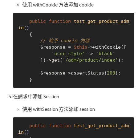
使用 withCookie 方法添加 cookie
public
function
test_get_product_adm
in
()
{

// 給予 cookie 內容
        $response = 
$this
->withCookie([

'user_style'
 => 
'black'
        ])->get(
'/adm/product/index'
);

        $response->assertStatus(
200
);

在請求中添加 Session
使用 withSession 方法添加 session
public
function
test_get_product_adm
in
()