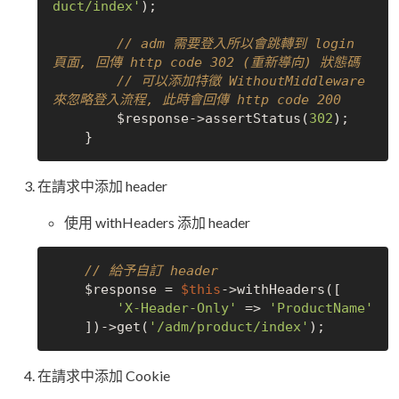
duct/index'
);

// adm 需要登入所以會跳轉到 login 
頁面, 回傳 http code 302 (重新導向) 狀態碼
// 可以添加特徵 WithoutMiddleware 
來忽略登入流程, 此時會回傳 http code 200
        $response->assertStatus(
302
);

在請求中添加 header
使用 withHeaders 添加 header
// 給予自訂 header
    $response = 
$this
->withHeaders([

'X-Header-Only'
 => 
'ProductName'
    ])->get(
'/adm/product/index'
在請求中添加 Cookie