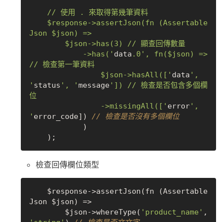
    // 使用 . 來取得第幾筆資料

    $response->assertJson(fn (Assertable
Json $json) => 

        $json->has(3) // 顯查回傳數量

            ->has('
data
.0
', fn($json) => 
// 檢查第一筆資料

                $json->hasAll(['
data
', 
'
status
', '
message
']) // 檢查是否包含多個欄
位

                ->missingAll(['
error
', 
'
error_code]) 
// 檢查是否沒有多個欄位
            )

檢查回傳欄位類型
    $response->assertJson(fn (Assertable
Json $json) =>

        $json->whereType(
'product_name'
, 