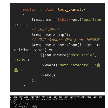
public
function
test_example
()
{

        $response = 
$this
->get(
'api/fron
t/5'
);

// 印出回傳內容
        $response->dump();

// 使用 closure 驗證 json 內的資料
        $response->assertJson(fn (Assert
ableJson $json) => 

            $json->where(
'data.title'
, 
'1235'
)

            ->where(
'data.category'
, 
'食
品'
)

            ->etc()

        );
