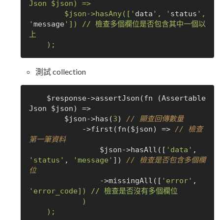
Json $json) => 

        $json->hasAny(['
data
', '
status
', 
'
message
']) // 檢查多個欄位是否包含其中一個以
上

測試 collection
    $response->assertJson(fn (Assertable
Json $json) => 

        $json->has(
3
) 
// 顯查回傳數量
            ->first(fn($json) => 
// 檢查
第一筆資料
                $json->hasAll([
'data'
, 
'status'
, 
'message'
]) 
// 檢查是否包含多個欄
位
                ->missingAll([
'error'
, 
'error_code]) // 檢查是否沒有多個欄位

            )

    );
