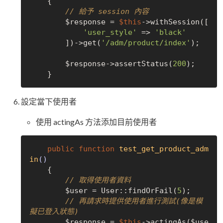
{        

// 給予 session 內容
        $response = 
$this
->withSession([

'user_style'
 => 
'black'
        ])->get(
'/adm/product/index'
);

        $response->assertStatus(
200
);

設定當下使用者
使用 actingAs 方法添加目前使用者
public
function
test_get_product_adm
in
()
{

// 取得使用者資料
        $user = User::findOrFail(
5
);

// 再請求時提供使用者進行測試(像是模
擬已登入狀態)
        $response = 
$this
->actingAs($use