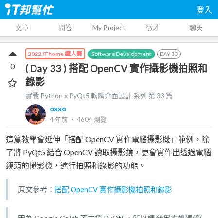
登入
文章
問答
My Project
徵才
聊天
Software Development
DAY
33
2022 iThome 鐵人賽
0
( Day 33 ) 搭配 OpenCV 實作攝影機拍照和
錄影
實戰 Python x PyQt5 軟體介面設計
系列 第
33
篇
oxxo
4 年前
‧
4604
瀏覽
這篇教學會延伸「搭配 OpenCV 實作電腦攝影機」範例，除
了將 PyQt5 結合 OpenCV 讀取攝影鏡，更會實作出透過電腦
鏡頭的攝影機，進行拍照和錄影的功能。
原文參考：
搭配 OpenCV 實作攝影機拍照和錄影