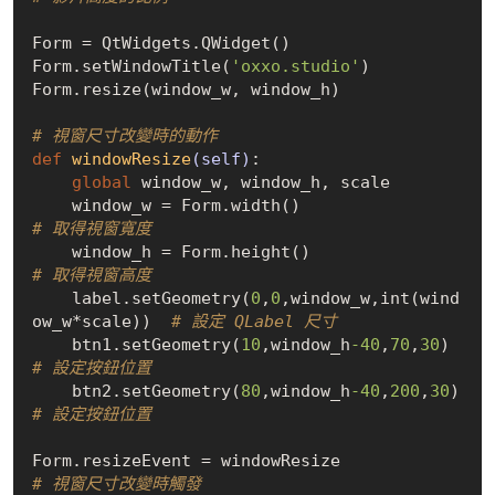
Form = QtWidgets.QWidget()

Form.setWindowTitle(
'oxxo.studio'
)

Form.resize(window_w, window_h)

# 視窗尺寸改變時的動作
def
windowResize
(self)
:
global
 window_w, window_h, scale

    window_w = Form.width()                 
# 取得視窗寬度
    window_h = Form.height()                
# 取得視窗高度
    label.setGeometry(
0
,
0
,window_w,int(wind
ow_w*scale))  
# 設定 QLabel 尺寸
    btn1.setGeometry(
10
,window_h
-40
,
70
,
30
)  
# 設定按鈕位置
    btn2.setGeometry(
80
,window_h
-40
,
200
,
30
) 
# 設定按鈕位置
Form.resizeEvent = windowResize             
# 視窗尺寸改變時觸發