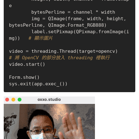
e

        bytesPerline = channel * width

        img = QImage(frame, width, height, 
bytesPerline, QImage.Format_RGB888)

        label.setPixmap(QPixmap.fromImage(i
mg))   
# 顯示圖片
video = threading.Thread(target=opencv)     
# 將 OpenCV 的部分放入 threading 裡執行
video.start()

Form.show()
