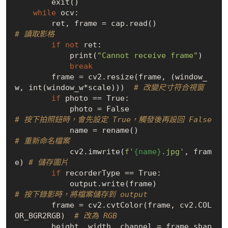
        exit()

while
 ocv:

        ret, frame = cap.read()             
# 讀取影格
if
not
 ret:

            print(
"Cannot receive frame"
)

break
        frame = cv2.resize(frame, (window_
w, int(window_w*scale)))  
# 改變尺寸符合視窗
if
 photo == 
True
:

            photo = 
False
# 按下拍照鈕時，會先設定 True，觸發後再設回 False
            name = rename()                 
# 重新命名檔案
            cv2.imwrite(
f'
{name}
.jpg'
, fram
e) 
# 儲存圖片
if
 recorderType == 
True
:

            output.write(frame)             
# 按下錄影時，將檔案儲存到 output
        frame = cv2.cvtColor(frame, cv2.COL
OR_BGR2RGB)  
# 改為 RGB
        height, width, channel = frame.shap