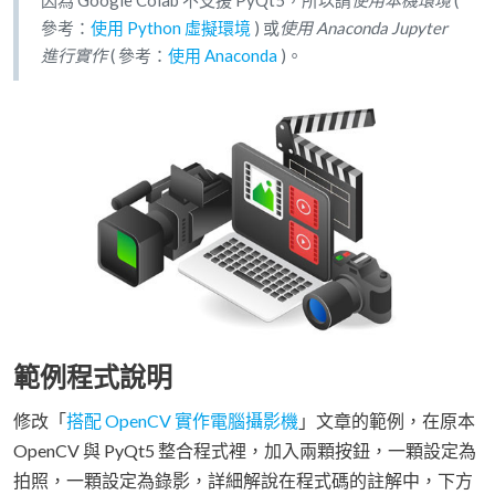
因為 Google Colab 不支援 PyQt5，所以請
使用本機環境
(
參考：
使用 Python 虛擬環境
) 或
使用 Anaconda Jupyter
進行實作
( 參考：
使用 Anaconda
)。
範例程式說明
修改「
搭配 OpenCV 實作電腦攝影機
」文章的範例，在原本
OpenCV 與 PyQt5 整合程式裡，加入兩顆按鈕，一顆設定為
拍照，一顆設定為錄影，詳細解說在程式碼的註解中，下方