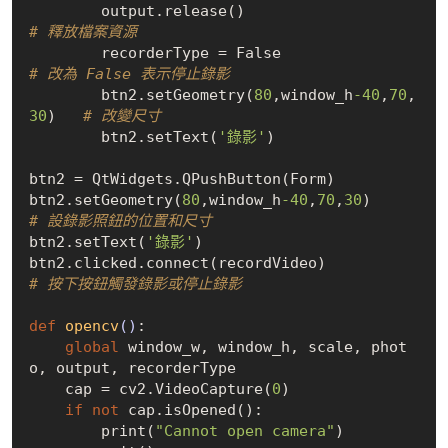
        output.release()                    
# 釋放檔案資源
        recorderType = 
False
# 改為 False 表示停止錄影
        btn2.setGeometry(
80
,window_h
-40
,
70
,
30
)   
# 改變尺寸
        btn2.setText(
'錄影'
)

btn2 = QtWidgets.QPushButton(Form)

btn2.setGeometry(
80
,window_h
-40
,
70
,
30
)      
# 設錄影照鈕的位置和尺寸
btn2.setText(
'錄影'
)

btn2.clicked.connect(recordVideo)           
# 按下按鈕觸發錄影或停止錄影
def
opencv
()
:
global
 window_w, window_h, scale, phot
o, output, recorderType

    cap = cv2.VideoCapture(
0
)

if
not
 cap.isOpened():

        print(
"Cannot open camera"
)
