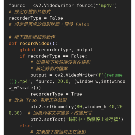
fourcc = cv2.VideoWriter_fourcc(*
'mp4v'
)    
# 設定存檔影片格式
recorderType = 
False
# 設定是否處於錄影狀態，預設 False
# 按下錄影按鈕的動作
def
recordVideo
()
:
global
 recorderType, output

if
 recorderType == 
False
:

# 如果按下按鈕時沒有在錄影
# 設定錄影的檔案
        output = cv2.VideoWriter(
f'
{rename
()}
.mp4'
, fourcc, 
20.0
, (window_w,int(windo
w_w*scale)))

        recorderType = 
True
# 改為 True 表示正在錄影
        btn2.setGeometry(
80
,window_h
-40
,
20
0
,
30
)  
# 因為內容文字變多，改變尺寸
        btn2.setText(
'錄影中，點擊停止並存擋'
)

else
:

# 如果按下按鈕時正在錄影