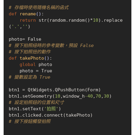
# 存檔時使用隨機名稱的函式
def
rename
()
:
return
 str(random.random()*
10
).replace
(
'.'
,
''
)

photo= 
False
# 按下拍照紐時的參考變數，預設 False
# 按下拍照扭的動作
def
takePhoto
()
:
global
 photo

    photo = 
True
# 變數設定為 True
btn1 = QtWidgets.QPushButton(Form)

btn1.setGeometry(
10
,window_h
-40
,
70
,
30
)      
# 設定拍照鈕的位置和尺寸
btn1.setText(
'拍照'
)

btn1.clicked.connect(takePhoto)             
# 按下按鈕觸發拍照