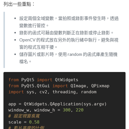
列出一些重點：
設定兩個全域變數，當拍照或錄影事件發生時，透過
變數進行管控。
錄影的函式可藉由變數判斷正在錄影或停止錄影。
OpenCV 的程式放在另外的執行緒中執行，避免與視
窗的程式互相干擾。
儲存圖片或影片時，使用 random 的函式庫產生隨機
檔名。
from
 PyQt5 
import
from
 PyQt5.QtGui 
import
import
 sys, cv2, threading, random

app = QtWidgets.QApplication(sys.argv)

window_w, window_h = 
300
, 
220
# 設定視窗長寬
scale = 
0.58
# 影片高度的比例