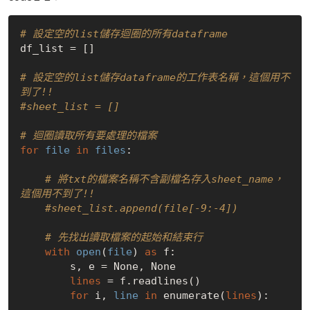
# 設定空的list儲存迴圈的所有dataframe
df_list = []

# 設定空的list儲存dataframe的工作表名稱，這個用不
到了!!
#sheet_list = []
# 迴圈讀取所有要處理的檔案
for
file
in
files
:

# 將txt的檔案名稱不含副檔名存入sheet_name，
這個用不到了!!
#sheet_list.append(file[-9:-4])
# 先找出讀取檔案的起始和結束行
with
open
(
file
) 
as
 f:  

        s, e = None, None

lines
 = f.readlines()

for
 i, 
line
in
 enumerate(
lines
):
