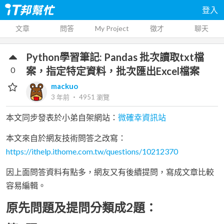
登入
文章
問答
My Project
徵才
聊天
Python學習筆記: Pandas 批次讀取txt檔
0
案，指定特定資料，批次匯出Excel檔案
mackuo
3 年前
‧
4951
瀏覽
本文同步發表於小弟自架網站：
微確幸資訊站
本文來自於網友技術問答之改寫：
https://ithelp.ithome.com.tw/questions/10212370
因上面問答資料有點多，網友又有後續提問，寫成文章比較
容易編輯。
原先問題及提問分類成2題：