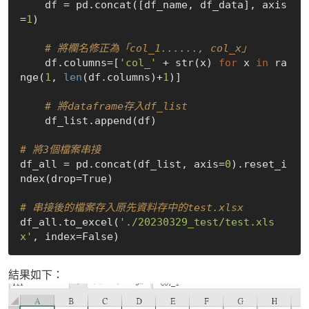
    df = pd.concat([df_name, df_data], axis
=
1
)

# 將欄名修正為「col_1......, col_x」
    df.columns=[
'col_'
 + str(x) 
for
 x 
in
 ra
nge(
1
, 
len
(df.columns)+
1
)]

# 將dataframe存入df_list
    df_list.append(df)

# 將3個檔案串接
df_all = pd.concat(df_list, axis=
0
).reset_i
ndex(drop=True)

# 串接後的檔案存入原先資料存中的test.xlsx
df_all.to_excel(
'./20230329_test/test.xls
x'
結果如下：