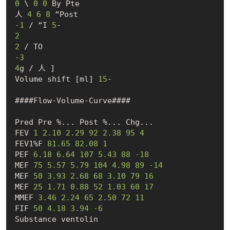
0
 \ 
0
0
 By Pte

人 
4
6
8
-1
 / “I 
5
2
2
-3
4
g / 人 ]

Volume shift [ml] 
15
-

####Flow-Volume-Curve####

Pred Pre %... Post %... Chg...

FEV 
1
2.10
2.29
92
2.38
95
4
FEV1%F 
81.65
82.08
1
PEF 
6.18
6.64
107
5.43
88
-18
MEF 
75
5.57
5.79
104
4.98
89
-14
MEF 
50
3.93
2.68
68
3.10
79
16
MEF 
25
1.71
0.88
52
1.03
60
17
MMEF 
3.46
2.24
65
2.50
72
11
FIF 
50
4.18
3.94
-6