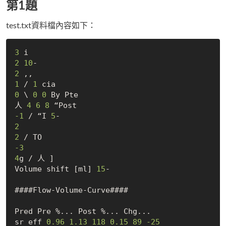
第1題
test.txt資料檔內容如下：
3
2
10
2
1
 / 
1
0
 \ 
0
0
 By Pte

人 
4
6
8
-1
 / “I 
5
2
2
-3
4
g / 人 ]

Volume shift [ml] 
15
-

####Flow-Volume-Curve####

Pred Pre %... Post %... Chg...

sr eff 
0.96
1.13
118
0.15
89
-25