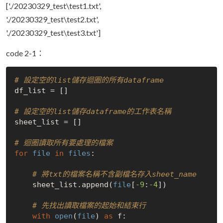
['./20230329_test\test1.txt',
'./20230329_test\test2.txt',
'./20230329_test\test3.txt']
code 2-1：
# 設定空的list儲存迴圈的所有dataframe
df_list = []

# 設定空的list儲存dataframe的工作表名稱
sheet_list = []

# 迴圈讀取所有要處理的檔案
for
file
in
files
:

# 將txt的檔案名稱不含副檔名存入sheet_name
    sheet_list.append(
file
[
-9
:
-4
])

# 先找出讀取檔案的起始和結束行
with
open
(
file
) 
as
 f:  
