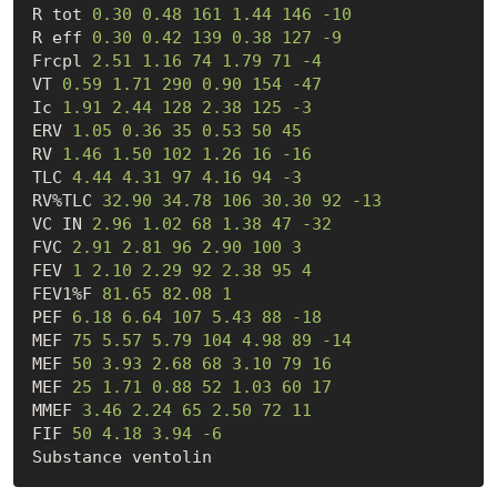
R tot 
0.30
0.48
161
1.44
146
-10
R eff 
0.30
0.42
139
0.38
127
-9
Frcpl 
2.51
1.16
74
1.79
71
-4
VT 
0.59
1.71
290
0.90
154
-47
Ic 
1.91
2.44
128
2.38
125
-3
ERV 
1.05
0.36
35
0.53
50
45
RV 
1.46
1.50
102
1.26
16
-16
TLC 
4.44
4.31
97
4.16
94
-3
RV%TLC 
32.90
34.78
106
30.30
92
-13
VC IN 
2.96
1.02
68
1.38
47
-32
FVC 
2.91
2.81
96
2.90
100
3
FEV 
1
2.10
2.29
92
2.38
95
4
FEV1%F 
81.65
82.08
1
PEF 
6.18
6.64
107
5.43
88
-18
MEF 
75
5.57
5.79
104
4.98
89
-14
MEF 
50
3.93
2.68
68
3.10
79
16
MEF 
25
1.71
0.88
52
1.03
60
17
MMEF 
3.46
2.24
65
2.50
72
11
FIF 
50
4.18
3.94
-6