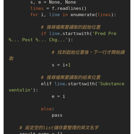
        s, e = None, None

lines
 = f.readlines()

for
 i, 
line
in
 enumerate(
lines
):

# 搜尋檔案要讀取的起始位置
if
line
.startswith(
'Pred Pre 
%... Post %... Chg...'
):

# 找到起始位置後，下一行才開始讀
取
                s = i+
1
# 搜尋檔案要讀取的結束位置
            elif 
line
.startswith(
'Substance 
ventolin'
):

                e = i

else
:

                pass

# 設定空的list儲存要整理的英文名字
    result_name = []
