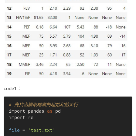
code1：
# 先找出讀取檔案的起始和結束行
import pandas 
as
 pd

import re

file
 = 
'test.txt'