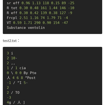
sr eff 
0.96
1.13
118
0.15
89
-25
R tot 
0.30
0.48
161
1.44
146
-10
R eff 
0.30
0.42
139
0.38
127
-9
Frcpl 
2.51
1.16
74
1.79
71
-4
VT 
0.59
1.71
290
0.90
154
-47
test2.txt：
3
2
10
2
1
 / 
1
0
 \ 
0
0
 By Pte

人 
4
6
8
-1
 / “I 
5
2
2
-3
4
g / 人 ]
