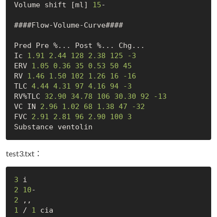
Volume shift [ml] 
15
-

####Flow-Volume-Curve####

Pred Pre %... Post %... Chg...

Ic 
1.91
2.44
128
2.38
125
-3
ERV 
1.05
0.36
35
0.53
50
45
RV 
1.46
1.50
102
1.26
16
-16
TLC 
4.44
4.31
97
4.16
94
-3
RV%TLC 
32.90
34.78
106
30.30
92
-13
VC IN 
2.96
1.02
68
1.38
47
-32
FVC 
2.91
2.81
96
2.90
100
3
test3.txt：
3
2
10
2
1
 / 
1