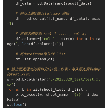
    df_data = pd.DataFrame(result_data)

# 將以上的2個dataframe 串接
    df = pd.concat([df_name, df_data], axis
=
1
)

# 將欄名修正為「col_1......, col_x」
    df.columns=[
'col_'
 + str(x) 
for
 x 
in
 ra
nge(
1
, 
len
(df.columns)+
1
)]

# 將dataframe存入df_list
    df_list.append(df)

# 將上面處理完的資料分成3個工作表，存入原先資料存中
的test.xlsx
w = pd.ExcelWriter(
'./20230329_test/test.xl
sx'
for
a
, b 
in
 zip(sheet_list, df_list):

    b.to_excel(w, sheet_name=f
'{a}'
, index=
False)

w.
close