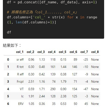
df = pd.concat([df_name, df_data], axis=
1
)

# 將欄名修正為「col_1......, col_x」
df.columns=[
'col_'
 + str(x) 
for
 x 
in
 range
(
1
, 
len
(df.columns)+
1
)]

結果如下：