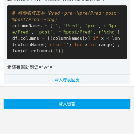
# 將欄名修正為「Pred、pre、%pre/Pred、post、
%post/Pred、%chg」
columnNames = [
''
, 
'Pred'
, 
'pre'
, 
r'%pr
e/Pred'
, 
'post'
, 
r'%post/Pred'
, 
r'%chg'
]

df.columns = [(columnNames[x] 
if
 x < len
(columnNames) 
else
''
) 
for
 x 
in
 range(
1
, 
len(df.columns)+
1
希望有幫助到您=^w^=
登入發表回應
登入留言