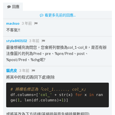
回應
看更多先前的回應...
mackuo
3 年前
不客氣!!
style840102
3 年前
最後想補充詢問您，您會將列替換為col_1-col_8，是否有辦
法像圖片的列為Pred、pre、%pre/Pred、post、
%post/Pred、%chg呢?
貓虎皮
3 年前
將其中的程式碼(同下處)刪除
# 將欄名修正為「col_1......, col_x」
df.columns=[
'col_'
 + str(x) 
for
 x 
in
 ran
ge(
1
, len(df.columns)+
1
或將其改為下方這樣(其縮排與原先縮排層數相同)