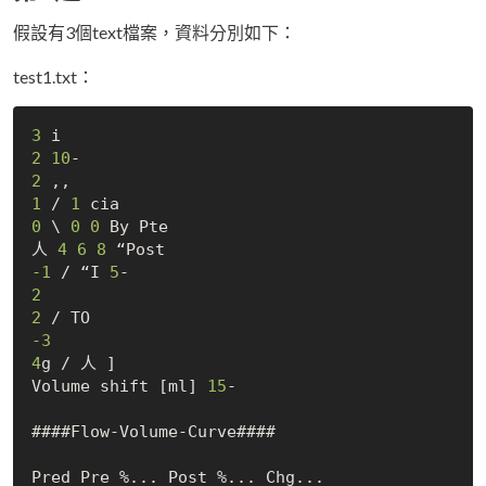
假設有3個text檔案，資料分別如下：
test1.txt：
3
2
10
2
1
 / 
1
0
 \ 
0
0
 By Pte

人 
4
6
8
-1
 / “I 
5
2
2
-3
4
g / 人 ]

Volume shift [ml] 
15
-

####Flow-Volume-Curve####

Pred Pre %... Post %... Chg...
